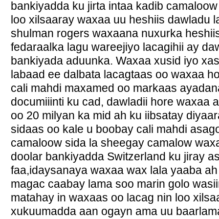
bankiyadda ku jirta intaa kadib camaloo
loo xilsaaray waxaa uu heshiis dawladu l
shulman rogers waxaana nuxurka heshii
fedaraalka lagu wareejiyo lacagihii ay da
bankiyada aduunka. Waxaa xusid iyo xa
labaad ee dalbata lacagtaas oo waxaa ho
cali mahdi maxamed oo markaas ayadana
documiiinti ku cad, dawladii hore waxaa 
oo 20 milyan ka mid ah ku iibsatay diyaa
sidaas oo kale u boobay cali mahdi asa
camaloow sida la sheegay camalow waxa
doolar bankiyadda Switzerland ku jiray as
faa,idaysanaya waxaa wax lala yaaba a
magac caabay lama soo marin golo wasiir
matahay in waxaas oo lacag nin loo xilsa
xukuumadda aan ogayn ama uu baarlama