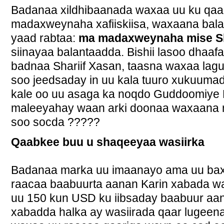
Badanaa xildhibaanada waxaa uu ku qaa
madaxweynaha xafiiskiisa, waxaana bal
yaad rabtaa:
ma madaxweynaha mise Sha
siinayaa balantaadda. Bishii lasoo dhaaf
badnaa Shariif Xasan, taasna waxaa lag
soo jeedsaday in uu kala tuuro xukuumad
kale oo uu asaga ka noqdo Guddoomiye
maleeyahay waan arki doonaa waxaana n
soo socda ?????
Qaabkee buu u shaqeeyaa wasiirka
Badanaa marka uu imaanayo ama uu ba
raacaa baabuurta aanan Karin xabada w
uu 150 kun USD ku iibsaday baabuur aa
xabadda halka ay wasiirada qaar lugee