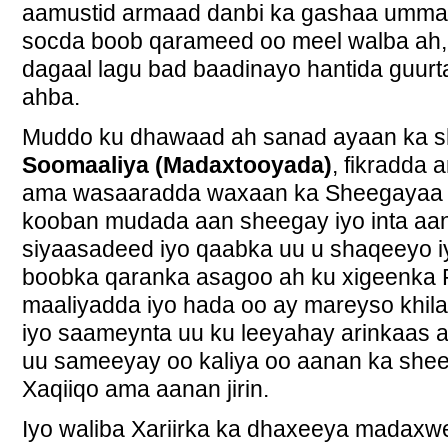
aamustid armaad danbi ka gashaa umm
socda boob qarameed oo meel walba ah, 
dagaal lagu bad baadinayo hantida guur
ahba.
Muddo ku dhawaad ah sanad ayaan ka 
Soomaaliya (Madaxtooyada)
, fikradda
ama wasaaradda waxaan ka Sheegayaa i
kooban mudada aan sheegay iyo inta aan
siyaasadeed iyo qaabka uu u shaqeeyo iy
boobka qaranka asagoo ah ku xigeenka 
maaliyadda iyo hada oo ay mareyso khil
iyo saameynta uu ku leeyahay arinkaas
uu sameeyay oo kaliya oo aanan ka sh
Xaqiiqo ama aanan jirin.
Iyo waliba Xariirka ka dhaxeeya madaxw