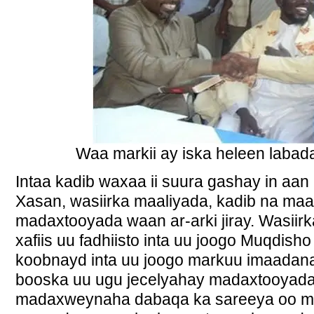
Waa markii ay iska heleen labad
Intaa kadib waxaa ii suura gashay in aan 
Xasan, wasiirka maaliyada, kadib na m
madaxtooyada waan ar-arki jiray. Wasii
xafiis uu fadhiisto inta uu joogo Muqdis
koobnayd inta uu joogo markuu imaadana
booska uu ugu jecelyahay madaxtooyada
madaxweynaha dabaqa ka sareeya oo mark