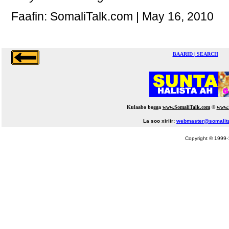
Faafin: SomaliTalk.com | May 16, 2010
BAARID | SEARCH
Kulaabo bogga
www.SomaliTalk.com
©
www.
La soo xiriir:
webmaster@somalit
Copyright © 1999-1