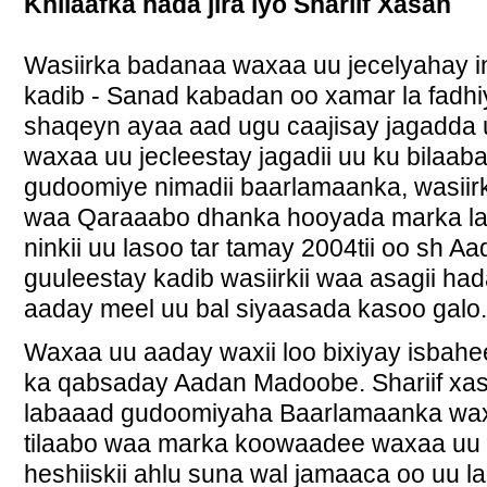
Khilaafka hada jira iyo Shariif Xasan
Wasiirka badanaa waxaa uu jecelyahay i
kadib - Sanad kabadan oo xamar la fadhi
shaqeyn ayaa aad ugu caajisay jagadda 
waxaa uu jecleestay jagadii uu ku bilaa
gudoomiye nimadii baarlamaanka, wasii
waa Qaraaabo dhanka hooyada marka la
ninkii uu lasoo tar tamay 2004tii oo sh 
guuleestay kadib wasiirkii waa asagii h
aaday meel uu bal siyaasada kasoo galo.
Waxaa uu aaday waxii loo bixiyay isbahe
ka qabsaday Aadan Madoobe. Shariif xas
labaaad gudoomiyaha Baarlamaanka wa
tilaabo waa marka koowaadee waxaa uu
heshiiskii ahlu suna wal jamaaca oo uu 