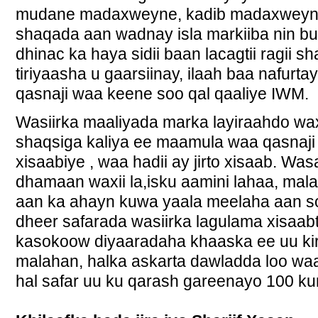
mudane madaxweyne, kadib madaxweyna
shaqada aan wadnay isla markiiba nin b
dhinac ka haya sidii baan lacagtii ragii
tiriyaasha u gaarsiinay, ilaah baa nafurta
qasnaji waa keene soo qal qaaliye IWM.
Wasiirka maaliyada marka layiraahdo w
shaqsiga kaliya ee maamula waa qasnaj
xisaabiye , waa hadii ay jirto xisaab. 
dhamaan waxii la,isku aamini lahaa, ma
aan ka ahayn kuwa yaala meelaha aan s
dheer safarada wasiirka lagulama xisaabt
kasokoow diyaaradaha khaaska ee uu kir
malahan, halka askarta dawladda loo wa
hal safar uu ku qarash gareenayo 100 k