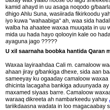
baxay wax yaalo hoose oo lagu sheekees
kamid ahayd in uu asaga noqodo g/baar
dhigo Ahlu Suna, wasiirada fikirkoodu y
iyo kuwa "wahaabiga" ah, waa sida hadal
walba ha ahaatee waxaa muuqata in uu w
mida uu hada hayo qolooyin kale oo had
ayaguna jago ?????
U xil saarnaha boobka hantida Qaran 
Waxaa layiraahdaa Cali m. camaloow waa
ahaan jiray g/bankiga dhexe, sida aan ba
sameeyay ku ogaaday camaloow waxaa u
dhicinta lacagaha bankiga aduunyada ay 
maxamed siyaas barre. Camaloow waxa
waraaq dikreeta ah nambarkeedu yahay
tariikdaasna wadata in loo magacaabay s