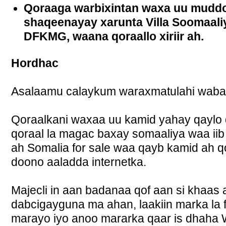
Qoraaga warbixintan waxa uu mudd
shaqeenayay xarunta Villa Soomaali
DFKMG, waana qoraallo xiriir ah.
Hordhac
Asalaamu calaykum waraxmatulahi waba
Qoraalkani waxaa uu kamid yahay qaylo
qoraal la magac baxay somaaliya waa iib 
ah Somalia for sale waa qayb kamid ah q
doono aaladda internetka.
Majecli in aan badanaa qof aan si khaas 
dabcigayguna ma ahan, laakiin marka la f
marayo iyo anoo mararka qaar is dhaha