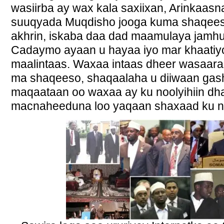
wasiirba ay wax kala saxiixan, Arinkaas
suuqyada Muqdisho jooga kuma shaqees
akhrin, iskaba daa dad maamulaya jamhu
Cadaymo ayaan u hayaa iyo mar khaatiyo
maalintaas. Waxaa intaas dheer wasaar
ma shaqeeso, shaqaalaha u diiwaan ga
maqaataan oo waxaa ay ku noolyihiin dh
macnaheeduna loo yaqaan shaxaad ku no