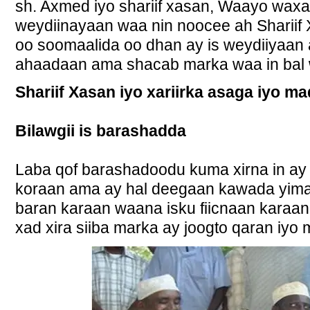
sh. Axmed iyo shariif xasan, Waayo waxaa
weydiinayaan waa nin noocee ah Shariif
oo soomaalida oo dhan ay is weydiiyaan 
ahaadaan ama shacab marka waa in bal wa
Shariif Xasan iyo xariirka asaga iyo 
Bilawgii is barashadda
Laba qof barashadoodu kuma xirna in ay
koraan ama ay hal deegaan kawada yima
baran karaan waana isku fiicnaan karaan
xad xira siiba marka ay joogto qaran iyo