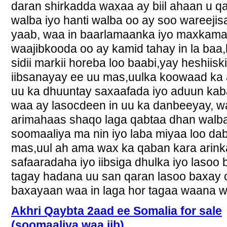
daran shirkadda waxaa ay biil ahaan u q
walba iyo hanti walba oo ay soo wareej
yaab, waa in baarlamaanka iyo maxkam
waajibkooda oo ay kamid tahay in la baa
sidii markii horeba loo baabi,yay heshiis
iibsanayay ee uu mas,uulka koowaad ka a
uu ka dhuuntay saxaafada iyo aduun kaba
waa ay lasocdeen in uu ka danbeeyay, w
arimahaas shaqo laga qabtaa dhan walb
soomaaliya ma nin iyo laba miyaa loo da
mas,uul ah ama wax ka qaban kara arinka
safaaradaha iyo iibsiga dhulka iyo lasoo
tagay hadana uu san qaran lasoo baxay 
baxayaan waa in laga hor tagaa waana w
Akhri Qaybta 2aad ee Somalia for sale
(soomaaliya waa iib)