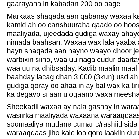
gaarayana in kabadan 200 oo page.
Markaas shaqada aan qabanay waxaa k
kamid ah oo canshuuraha qaado oo hoo
maaliyada, ujeedada gudiga waxay ahayd 
nimada baahsan. Waxaa wax lala yaaba 
hayn shaqada aan hayno waayo dhoor jee
warbixin siino, waa uu naga cudur daarta
waa uu na dhibsaday. Kadib maalin maal
baahday lacag dhan 3,000 (3kun) usd ah s
gudiga qoray oo ahaa in ay bal wax ka t
ka degayo si aan u ogaano waxa meesha
Sheekadii waxaa ay nala gashay in wara
wasiirka maaliyada waxaana waraaqdaa
soomaaliya mudane cumar c/rashiid sida
waraaqdaas jiho kale loo qoro laakiin dur