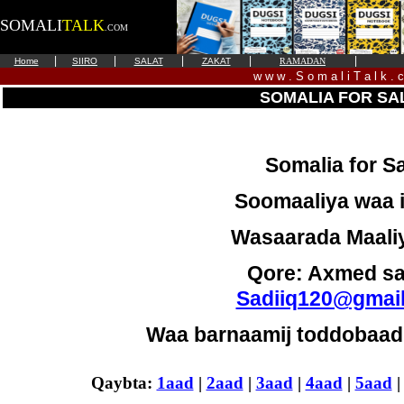
SOMALI
TALK
.COM
|
|
|
|
|
Home
SIIRO
SALAT
ZAKAT
RAMADAN
w w w . S o m a l i T a l k . 
SOMALIA FOR SA
Somalia for S
Soomaaliya waa i
Wasaarada Maali
Qore: Axmed sa
Sadiiq120@gmai
Waa barnaamij toddobaadle
Qaybta:
1aad
|
2aad
|
3aad
|
4aad
|
5aad