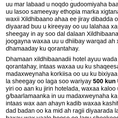
uu mar labaad u noqdo gudoomiyaha baa
uu lasoo sameeyay ethopia marka xigta
waxii Xildhibaano ahaa ee jiray dibadda oo
diyaarad buu u kireeyay oo uu lalahaa xar
sheegay in ay soo dal dalaan Xildhibaan
joogayna waxaa uu u dhiibay warqad ah 
dhamaaday ku qorantahay.
Dhamaan xildhibaanadii hotel ayuu wada
qorantahay, intaas waxaa uu ku shaqees
madaxweynaha korkiisa oo uu ku bixiyaa
la sheegay oo laga soo wariyay
500 kun
yiri oo aan ku jirin hotelada, waxaa kal
g/baarlamaanka in uu madaxweynaha ka 
intaas wax aan ahayn kadib waxaa kashi
dad badan oo ka mid ah ragii diyaarada l