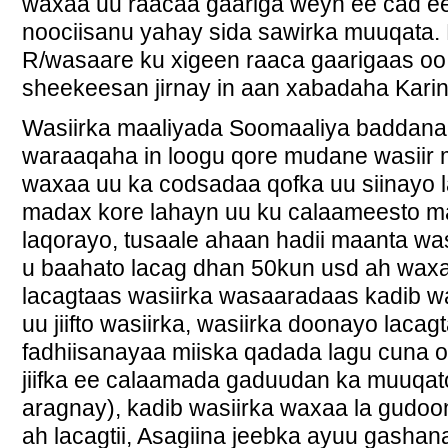
waxaa uu raacaa gaariga weyn ee cad e
noociisanu yahay sida sawirka muuqata.
R/wasaare ku xigeen raaca gaarigaas o
sheekeesan jirnay in aan xabadaha Karin
Wasiirka maaliyada Soomaaliya baddana
waraaqaha in loogu qore mudane wasiir 
waxaa uu ka codsadaa qofka uu siinayo 
madax kore lahayn uu ku calaameesto ma
laqorayo, tusaale ahaan hadii maanta w
u baahato lacag dhan 50kun usd ah waxa
lacagtaas wasiirka wasaaradaas kadib wa
uu jiifto wasiirka, wasiirka doonayo lacag
fadhiisanayaa miiska qadada lagu cuna o
jiifka ee calaamada gaduudan ka muuqato
aragnay), kadib wasiirka waxaa la gudoon
ah lacagtii, Asagiina jeebka ayuu gasha