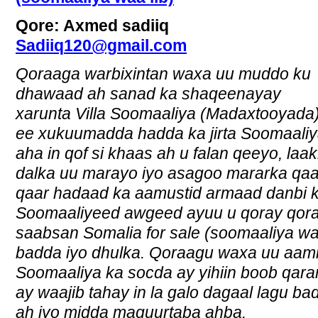
Qore: Axmed sadiiq
Sadiiq120@gmail.com
Qoraaga warbixintan waxa uu muddo ku
dhawaad ah sanad ka shaqeenayay
xarunta Villa Soomaaliya (Madaxtooyada
ee xukuumadda hadda ka jirta Soomaaliy
aha in qof si khaas ah u falan qeeyo, laaki
dalka uu marayo iyo asagoo mararka qaa
qaar hadaad ka aamustid armaad danbi
Soomaaliyeed awgeed ayuu u qoray qoraa
saabsan Somalia for sale (soomaaliya wa
badda iyo dhulka. Qoraagu waxa uu aam
Soomaaliya ka socda ay yihiin boob qar
ay waajib tahay in la galo dagaal lagu b
ah iyo midda maguurtaba ahba.