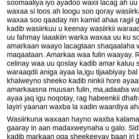
soomaaliya iyo ayadoo waxii lacag ah uu
waxaa si toos ah loogu soo qoray wasiir
waxaa soo qaaday nin kamid ahaa ragii g
kadib wasiirkuu u keenay wasiirkii waraa
uu fahmay laaakiin warka waxaa uu ku so
amarkaan waayo lacagtaan shaqaalaha 
maqaataan. Amarkaa waa fulin waayay. 
celinay waa uu qoslay kadib amar kaluu s
waraaqdii aniga ayaa la,igu tijaabiyay bal 
khalweyno sheeko kadib ninkii hore ayaab
amarkaasna muusan fulin, ma,adaaba wax
ayaa jaq igu noqotay, rag habeenkii dha
layiri yaanan waxba la xadin waardiya ah
Wasiirkuna waxaan hayno waxba kalama
gaaray in aan madaxweynaha u galo. Sidi
kadib markaan oga sheekeeyay baan iri 