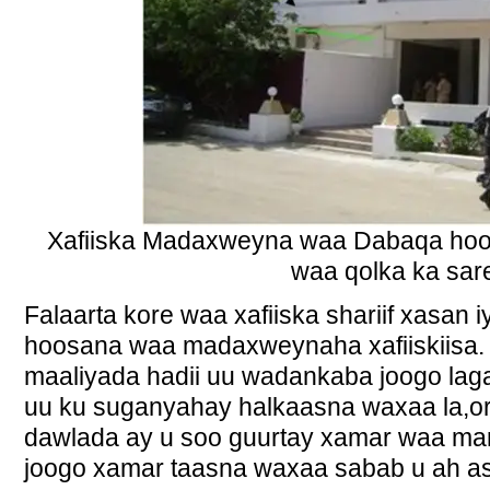
Xafiiska Madaxweyna waa Dabaqa hoos
waa qolka ka sar
Falaarta kore waa xafiiska shariif xasan 
hoosana waa madaxweynaha xafiiskiisa.
maaliyada hadii uu wadankaba joogo la
uu ku suganyahay halkaasna waxaa la,ora
dawlada ay u soo guurtay xamar waa mar
joogo xamar taasna waxaa sabab u ah 