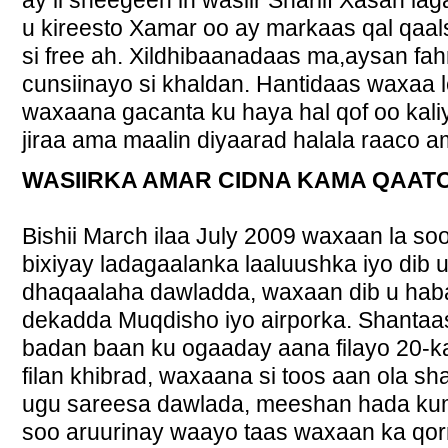
ay ii sheegeen in wasiir Shariif Xasan lag
u kireesto Xamar oo ay markaas qal qaal
si free ah. Xildhibaanadaas ma,aysan fahm
cunsiinayo si khaldan. Hantidaas waxaa
waxaana gacanta ku haya hal qof oo kali
jiraa ama maalin diyaarad halala raaco am
WASIIRKA AMAR CIDNA KAMA QAAT
Bishii March ilaa July 2009 waxaan la so
bixiyay ladagaalanka laaluushka iyo dib u
dhaqaalaha dawladda, waxaan dib u ha
dekadda Muqdisho iyo airporka. Shantaa
badan baan ku ogaaday aana filayo 20-ka
filan khibrad, waxaana si toos aan ola s
ugu sareesa dawlada, meeshan hada kum
soo aruurinay waayo taas waxaan ka qo