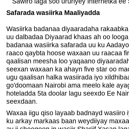
Sawiro laga soo ururiyey Internetka ee S
Safarada wasiirka Maaliyadda
Wasiirka badanaa diyaaradaha rakaabka
uu dalbadaa Diyaarad khaas ah oo looga 
badanaa wasiirka safarada uu ku Aaday
raaco qaybta hoose waxaan uu raacaa fi
qaalisan meesha loo yaqaano diyaaradah
seexan waxaan ka ahayn five star oo m
ugu qaalisan halka wasiirada iyo xildhib
go'doomaan Nairobi ama meelo kale ayago
hoteladda 5ta doolar lagu seexdo Ee Nai
seexdaan.
Waxaa iigu qiso layaab badnayd wasiiro 
ku arkay markaas baan weydiiyay maxa