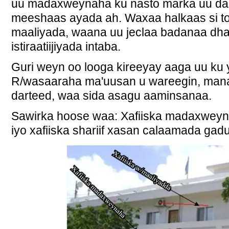
uu madaxweynaha ku nasto marka uu da
meeshaas ayada ah. Waxaa halkaas si to
maaliyada, waana uu jeclaa badanaa dh
istiraatiijiyada intaba.
Guri weyn oo looga kireeyay aaga uu ku y
R/wasaaraha ma'uusan u wareegin, man
darteed, waa sida asagu aaminsanaa.
Sawirka hoose waa: Xafiiska madaxwey
iyo xafiiska shariif xasan calaamada gad