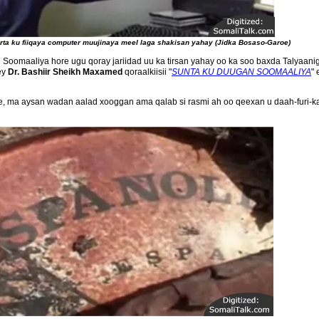
farta ku fiiqaya computer muujinaya meel laga shakisan yahay (Jidka Bosaso-Garoe)
n Soomaaliya hore ugu qoray jariidad uu ka tirsan yahay oo ka soo baxda Talyaan
ey
Dr. Bashiir Sheikh Maxamed
qoraalkiisii "
SUNTA KU DUUGAN SOOMAALIYA
"
e, ma aysan wadan aalad xooggan ama qalab si rasmi ah oo qeexan u daah-furi-kar