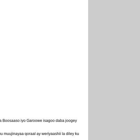
eya Boosaaso iyo Garoowe isagoo daba joogey
u muujinayaa qoraal ay weriyaashii la diley ku