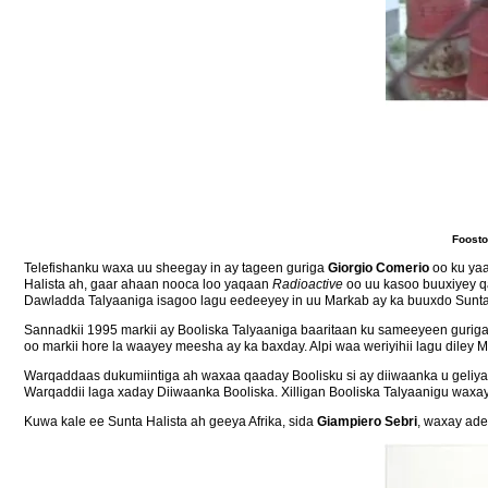
Foosto
Telefishanku waxa uu sheegay in ay tageen guriga
Giorgio Comerio
oo ku yaa
Halista ah, gaar ahaan nooca loo yaqaan
Radioactive
oo uu kasoo buuxiyey q
Dawladda Talyaaniga isagoo lagu eedeeyey in uu Markab ay ka buuxdo Sunta 
Sannadkii 1995 markii ay Booliska Talyaaniga baaritaan ku sameeyeen gu
oo markii hore la waayey meesha ay ka baxday. Alpi waa weriyihii lagu diley M
Warqaddaas dukumiintiga ah waxaa qaaday Boolisku si ay diiwaanka u geliya
Warqaddii laga xaday Diiwaanka Booliska. Xilligan Booliska Talyaanigu waxay
Kuwa kale ee Sunta Halista ah geeya Afrika, sida
Giampiero Sebri
, waxay ade