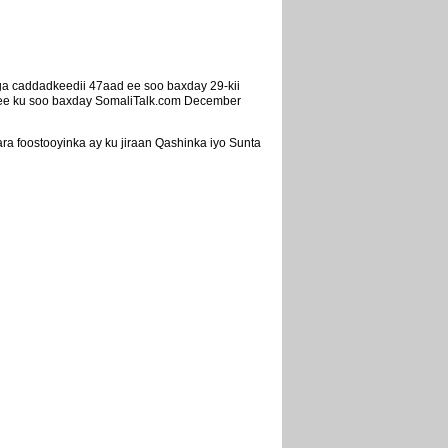
iga caddadkeedii 47aad ee soo baxday 29-kii
 ee ku soo baxday SomaliTalk.com December
a foostooyinka ay ku jiraan Qashinka iyo Sunta