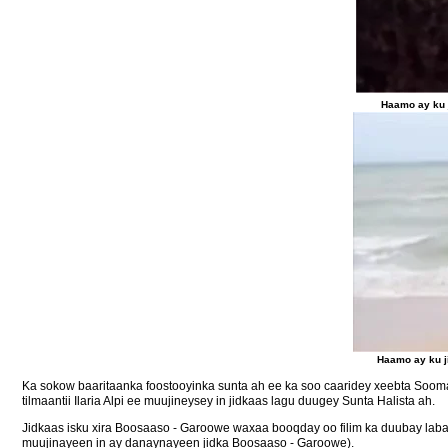
Haamo ay ku 
Haamo ay ku j
Ka sokow baaritaanka foostooyinka sunta ah ee ka soo caaridey xeebta Soom
tilmaantii Ilaria Alpi ee muujineysey in jidkaas lagu duugey Sunta Halista ah.
Jidkaas isku xira Boosaaso - Garoowe waxaa booqday oo filim ka duubay labad
muujinayeen in ay danaynayeen jidka Boosaaso - Garoowe).