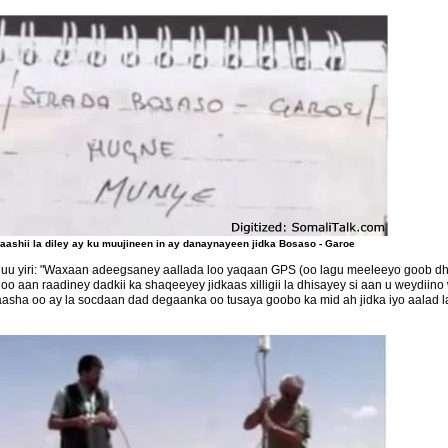
aashii la diley ay ku muujineen in ay danaynayeen jidka Bosaso - Garoe
 uu yiri: "Waxaan adeegsaney aallada loo yaqaan GPS (oo lagu meeleeyo goob dh
le oo aan raadiney dadkii ka shaqeeyey jidkaas xilligii la dhisayey si aan u weydi
sha oo ay la socdaan dad degaanka oo tusaya goobo ka mid ah jidka iyo aalad la