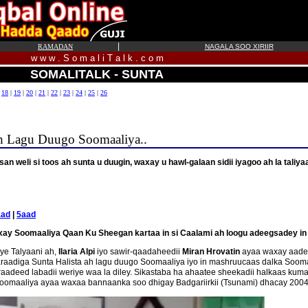
|
RAMADAN
NAGALA SOO XIRIIR
w w w . S o m a l i T a l k . c o m
SOMALITALK - SUNTA
|
18
|
19
|
20
|
21
|
22
|
23
|
24
|
25
|
26
ah Lagu Duugo Soomaaliya..
san weli si toos ah sunta u duugin, waxay u hawl-galaan sidii iyagoo ah la taliy
aad
|
5aad
xay Soomaaliya Qaan Ku Sheegan kartaa in si Caalami ah loogu adeegsadey in l
ye Talyaani ah,
Ilaria Alpi
iyo sawir-qaadaheedii
Miran Hrovatin
ayaa waxay aadee
diga Sunta Halista ah lagu duugo Soomaaliya iyo in mashruucaas dalka Soomaal
daraadeed labadii weriye waa la diley. Sikastaba ha ahaatee sheekadii halkaas 
omaaliya ayaa waxaa bannaanka soo dhigay Badgariirkii (Tsunami) dhacay 2004, 