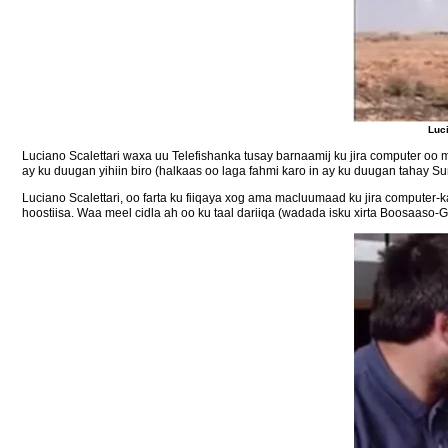
Luci
Luciano Scalettari waxa uu Telefishanka tusay barnaamij ku jira computer oo
ay ku duugan yihiin biro (halkaas oo laga fahmi karo in ay ku duugan tahay S
Luciano Scalettari, oo farta ku fiiqaya xog ama macluumaad ku jira computer-
hoostiisa. Waa meel cidla ah oo ku taal dariiqa (wadada isku xirta Boosaa