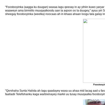
"Foostooyinka (aagga ku duugan) waxaa lagu qeexay in ay yihiin kuwo yaryar 
waaweyn ama birmiillo muuqaalkoodu aan la aqoon oo la duugey," ayuu yiri Sc
sheegay foostooyinka (weelka) noocaas ah in khaas ahaan loogu tala galay in
Foostooyi
"Qorshaha Sunta Halista ah lagu qaadayey waxa uu ahaa mid lacag aad u far
faalladii Telefishanku kaga warbixinayey markii uu tusay muuqaalka foostooy