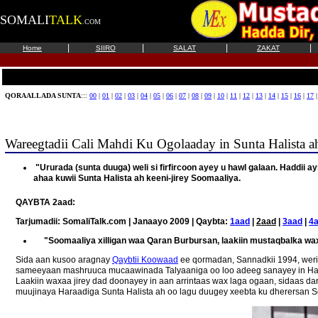
SOMALI
TALK
.COM
|
|
|
|
Home
SIIRO
SALAT
ZAKAT
QORAALLADA SUNTA
:::
00
|
01
|
02
|
03
|
04
|
05
|
06
|
07
|
08
|
09
|
10
|
11
|
12
|
13
|
14
|
15
|
16
|
17
Wareegtadii Cali Mahdi Ku Ogolaaday in Sunta Halista 
"Ururada (sunta duuga) weli si firfircoon ayey u hawl galaan. Haddii ay
ahaa kuwii Sunta Halista ah keeni-jirey Soomaaliya.
QAYBTA 2aad:
Tarjumadii: SomaliTalk.com | Janaayo 2009 | Qaybta:
1aad
|
2aad
|
3aad
|
4
"Soomaaliya xilligan waa Qaran Burbursan, laakiin mustaqbalka wa
Sida aan kusoo aragnay
Qaybtii Koowaad
ee qormadan, Sannadkii 1994, weri
sameeyaan mashruuca mucaawinada Talyaaniga oo loo adeeg sanayey in Haraa
Laakiin waxaa jirey dad doonayey in aan arrintaas wax laga ogaan, sidaas 
muujinaya Haraadiga Sunta Halista ah oo lagu duugey xeebta ku dherersan So