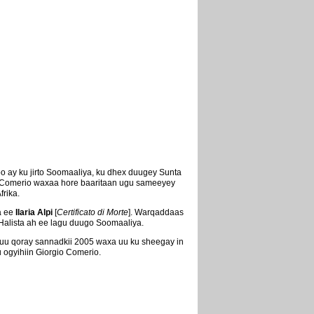
o ay ku jirto Soomaaliya, ku dhex duugey Sunta
io Comerio waxaa hore baaritaan ugu sameeyey
rika.
a ee
Ilaria Alpi
[
Certificato di Morte
]. Warqaddaas
a Halista ah ee lagu duugo Soomaaliya.
 uu qoray sannadkii 2005 waxa uu ku sheegay in
 ogyihiin Giorgio Comerio.