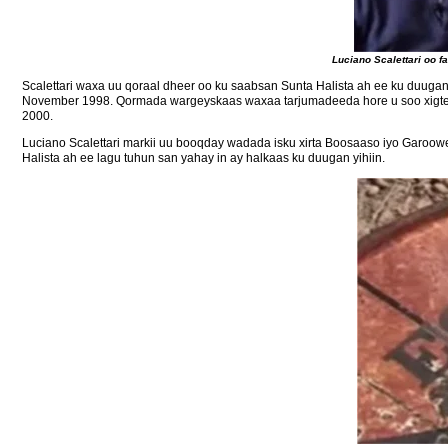
Luciano Scalettari oo 
Scalettari waxa uu qoraal dheer oo ku saabsan Sunta Halista ah ee ku duuga
November 1998. Qormada wargeyskaas waxaa tarjumadeeda hore u soo xigt
2000.
Luciano Scalettari markii uu booqday wadada isku xirta Boosaaso iyo Garoow
Halista ah ee lagu tuhun san yahay in ay halkaas ku duugan yihiin.