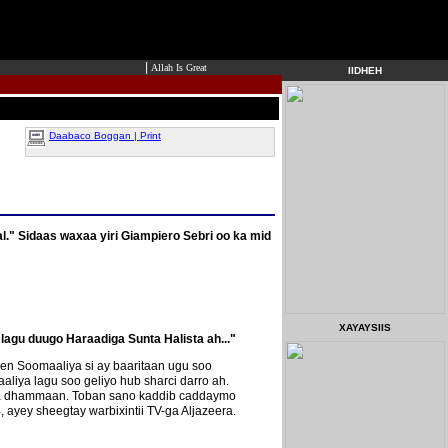
|
Allah Is Great
IIDHEH
Daabaco Boggan | Print
aal." Sidaas waxaa yiri Giampiero Sebri oo ka mid
XAYAYSIIS
agu duugo Haraadiga Sunta Halista ah..."
n Soomaaliya si ay baaritaan ugu soo
iya lagu soo geliyo hub sharci darro ah.
kuma dhammaan. Toban sano kaddib caddaymo
ayey sheegtay warbixintii TV-ga Aljazeera.