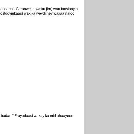
 Boosaaso-Garoowe kuwa ku jira) waa foostooyin
foostooyinkaas) wax ka weydiiney waxaa naloo
ib badan." Erayadaasi waxay ka mid ahaayeen