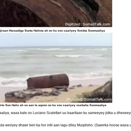
jiraan Haraadiga Sunta Halista ah oo ku soo caariyey Xeebta Soomaaliya
irto Sun Halis ah oo aan la aqoon oo ka soo caariyey xeebaha Soomaaliya
aaliya, waxa kale oo Luciano Scalettari uu baaritaan ku sameeyey jidka u dhexe
a weriyey dhawr beri ka hor intii aan lagu diley Muqdisho. (Sawirka hoose waxa u