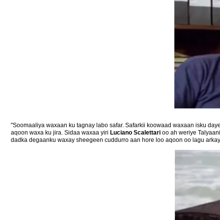
"Soomaaliya waxaan ku tagnay labo safar. Safarkii koowaad waxaan isku daye
aqoon waxa ku jira. Sidaa waxaa yiri
Luciano Scalettari
oo ah weriye Talyaa
dadka degaanku waxay sheegeen cuddurro aan hore loo aqoon oo lagu arkay 