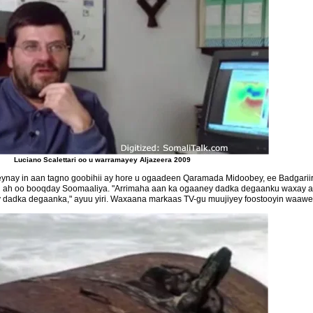
Luciano Scalettari oo u warramayey Aljazeera 2009
ynay in aan tagno goobihii ay hore u ogaadeen Qaramada Midoobey, ee Badgariirk
ni ah oo booqday Soomaaliya. "Arrimaha aan ka ogaaney dadka degaanku waxay 
dadka degaanka," ayuu yiri. Waxaana markaas TV-gu muujiyey foostooyin waawey