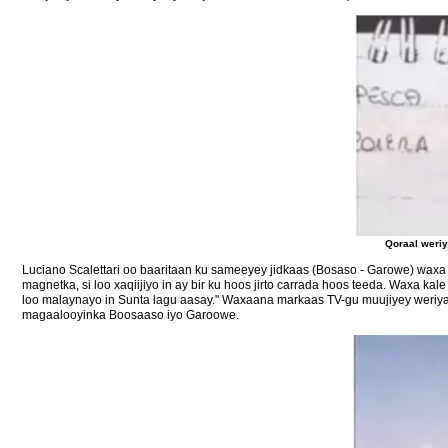
Qoraal weriy
Luciano Scalettari oo baaritaan ku sameeyey jidkaas (Bosaso - Garowe) waxa
magnetka, si loo xaqiijiyo in ay bir ku hoos jirto carrada hoos teeda. Waxa ka
loo malaynayo in Sunta lagu aasay." Waxaana markaas TV-gu muujiyey weriyaa
magaalooyinka Boosaaso iyo Garoowe.