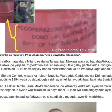
oyinka uu muujiyey TV-ga Aljazeera "Deeq Dawladda Talyaaniga"..
l cirifka magaalada Milano ee dalka Talyaaniga. Ninkaas waxa uu badaha Afrika, o
alabka loo yaqaan '
Torpedo
" oo asal ahaan loogu talo galay gantaaladda. Giorg
Halista ah uu ku dhex dejiyey Badda Mediterranean-ka ee Waqooyi kaga aadan Af
riga Giorgio Comerio waxay ka heleen Nuqulka Warqadda Caddayneysa Dhimashad
uqdisho 1994 iyada oo dabajoogtey sidii ay u heli lahayd akhbaar la xiriirta Sunt
an. Laakiin Dembi Baare Maxkamadeed oo loo xilsaaray kiiska Alpi ayaa warbixin
 sheegeen in aysan wax fikrad ah ka hayn meel uu jaan-iyo-cirib dhigay ama ay ku
egsadaan nimaad xarfadaysan oo si caadi ah u muuqda, ayey tiri warbixintu.