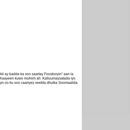
ii ay badda ka soo saartay Foostooyin" aan la
ahaayeen kuwo muhiim ah. Kalluumaysatada iyo
n oo ku soo caariyey xeebta dhulka Soomaalida.