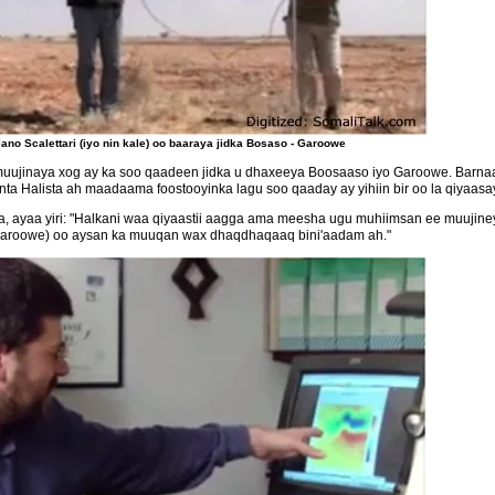
ano Scalettari (iyo nin kale) oo baaraya jidka Bosaso - Garoowe
 muujinaya xog ay ka soo qaadeen jidka u dhaxeeya Boosaaso iyo Garoowe. Barnaam
unta Halista ah maadaama foostooyinka lagu soo qaaday ay yihiin bir oo la qiyaas
ka, ayaa yiri: "Halkani waa qiyaastii aagga ama meesha ugu muhiimsan ee muujineys
so-Garoowe) oo aysan ka muuqan wax dhaqdhaqaaq bini'aadam ah."