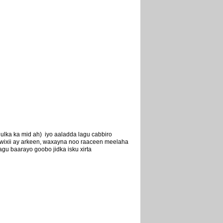
ulka ka mid ah) iyo aaladda lagu cabbiro
ino wixii ay arkeen, waxayna noo raaceen meelaha
gu baarayo goobo jidka isku xirta