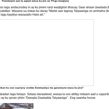
Foostooyin aan la aqoon waxa ku jira oo TV-gu muujiyey
oo lagu andacoodey in ay ku jireen ranji waqtigiisii dhacay. Gaar ahaan (wadada
alettari. Waxana uu intaas ku daray "Markii aan tagnay Talyaaniga oo arrimaha (
 lagu kaydiyo waxyaallo Halis ah."
nkan ku soo caariyey xeebta Soomaaliya ma garaneyno waxa ku jira?
abadan laga helayo. Sidaas daraadeed, waxaa la soo allifay nidaam aad u cajaa'
in ay ku qoran yihiin "Deeqda Dawladda Talyaaniga" - Eeg sawirka hoose.