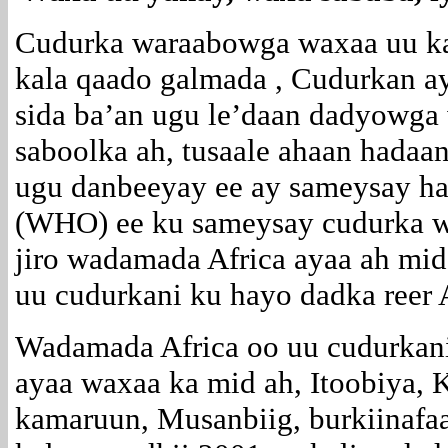
Cudurka waraabowga waxaa uu ka
kala qaado galmada , Cudurkan a
sida ba’an ugu le’daan dadyowga
saboolka ah, tusaale ahaan hadaa
ugu danbeeyay ee ay sameysay h
(WHO) ee ku sameysay cudurka w
jiro wadamada Africa ayaa ah mid
uu cudurkani ku hayo dadka reer A
Wadamada Africa oo uu cudurkan
ayaa waxaa ka mid ah, Itoobiya, 
kamaruun, Musanbiig, burkiinaf