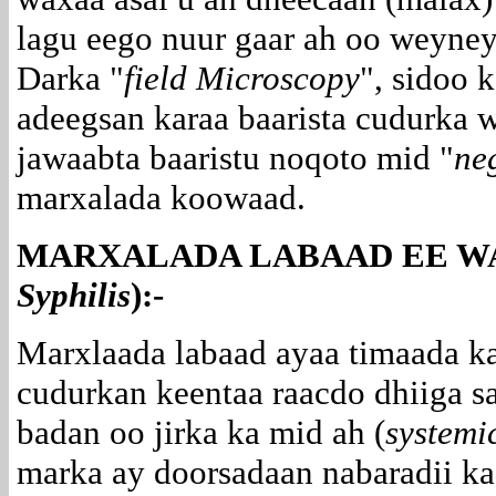
lagu eego nuur gaar ah oo weyne
Darka "
field Microscopy
", sidoo 
adeegsan karaa baarista cudurka
jawaabta baaristu noqoto mid "
ne
marxalada koowaad.
MARXALADA LABAAD EE W
Syphilis
):-
Marxlaada labaad ayaa timaada ka
cudurkan keentaa raacdo dhiiga 
badan oo jirka ka mid ah (
systemi
marka ay doorsadaan nabaradii k