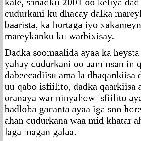
kale, sanadkii 2001 oo keliya da
cudurkani ku dhacay dalka marey
baarista, ka hortaga iyo xakamey
mareykanku ku warbixisay.
Dadka soomaalida ayaa ka heysta
yahay cudurkani oo aaminsan in q
dabeecadiisu ama la dhaqankiisa 
uu qabo isfiilito, dadka qaarkiisa
oranaya war ninyahow isfiilito ay
hadloba gacanta ayaa iga soo hore
ahan cudurkana waa mid khatar 
laga magan galaa.