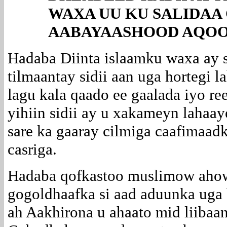
WAXA UU KU SALIDAA
AABAYAASHOOD AQOON
Hadaba Diinta islaamku waxa ay s
tilmaantay sidii aan uga hortegi 
lagu kala qaado ee gaalada iyo re
yihiin sidii ay u xakameyn lahaay
sare ka gaaray cilmiga caafimaadk
casriga.
Hadaba qofkastoo muslimow ahow
gogoldhaafka si aad aduunka uga 
ah Aakhirona u ahaato mid liibaan