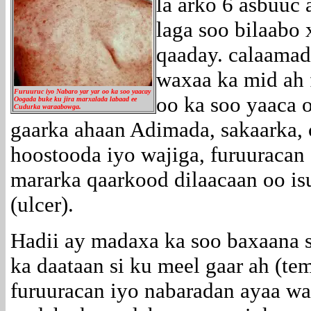
la arko 6 asbuuc
laga soo bilaabo 
qaaday. calaamad
waxaa ka mid ah 
Furuuruc iyo Nabaro yar yar oo ka soo yaacay
oo ka soo yaaca 
Oogada buke ku jira marxalada labaad ee
Cudurka waraabowga.
gaarka ahaan Adimada, sakaarka, 
hoostooda iyo wajiga, furuuracan
mararka qaarkood dilaacaan oo is
(ulcer).
Hadii ay madaxa ka soo baxaana 
ka daataan si ku meel gaar ah (te
furuuracan iyo nabaradan ayaa w