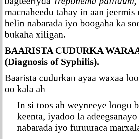
bagteeriyda
Treponema pallidum
,
macnaheedu tahay in aan jeermis 
helin nabarada iyo boogaha ka so
bukaha xiligan.
BAARISTA CUDURKA WAR
(Diagnosis of Syphilis).
Baarista cudurkan ayaa waxaa lo
oo kala ah
In si toos ah weyneeye loogu 
keenta, iyadoo la adeegsanayo
nabarada iyo furuuraca marxal