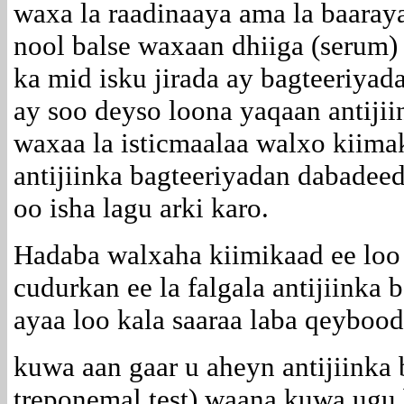
waxa la raadinaaya ama la baaray
nool balse waxaan dhiiga (serum)
ka mid isku jirada ay bagteeriya
ay soo deyso loona yaqaan antijii
waxaa la isticmaalaa walxo kiimak
antijiinka bagteeriyadan dabadee
oo isha lagu arki karo.
Hadaba walxaha kiimikaad ee loo 
cudurkan ee la falgala antijiinka
ayaa loo kala saaraa laba qeybood
kuwa aan gaar u aheyn antijiinka 
treponemal test) waana kuwa ugu 