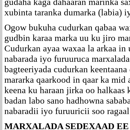
gudaha kaga dahaaran marinka sa
xubinta taranka dumarka (labia) i
Ogow bukuha cudurkan qabaa waxa
gudbin karaa marka uu ku jiro ma
Cudurkan ayaa waxaa la arkaa in
nabarada iyo furuuruca marxalada
bagteeriyada cudurkan keentaana
mararka qaarkood in qaar ka mid 
keena ku haraan jirka oo halkaas
badan labo sano hadhowna sababa
nabaradii iyo furuuricii soo ragaa
MARXALADA SEDEXAAD EE