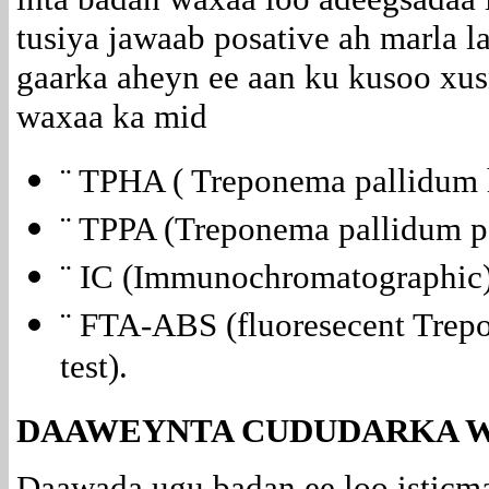
tusiya jawaab posative ah marla l
gaarka aheyn ee aan ku kusoo xu
waxaa ka mid
¨ TPHA ( Treponema pallidum
¨ TPPA (Treponema pallidum par
¨ IC (Immunochromatographic
¨ FTA-ABS (fluoresecent Trep
test).
DAAWEYNTA CUDUDARKA 
Daawada ugu badan ee loo isticm