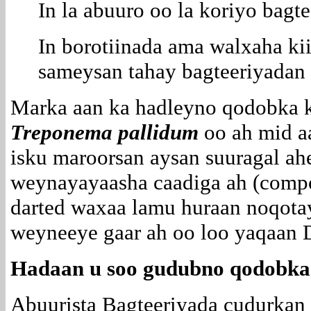
In la abuuro oo la koriyo bagt
In borotiinada ama walxaha ki
sameysan tahay bagteeriyadan 
Marka aan ka hadleyno qodobka 
Treponema pallidum
oo ah mid a
isku maroorsan aysan suuragal ah
weynayayaasha caadiga ah (comp
darted waxaa lamu huraan noqotay
weyneeye gaar ah oo loo yaqaan D
Hadaan u soo gudubno qodobka l
Abuurista
Bagteeriyada cudurkan 