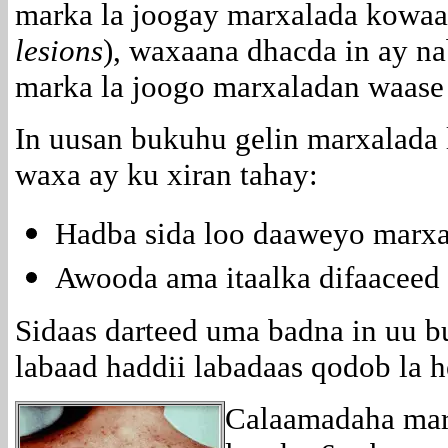
marka la joogay marxalada kowaa
lesions
), waxaana dhacda in ay n
marka la joogo marxaladan waase 
In uusan bukuhu gelin marxalada
waxa ay ku xiran tahay:
Hadba sida loo daaweyo marx
Awooda ama itaalka difaaceed 
Sidaas darteed uma badna in uu 
labaad haddii labadaas
qodob la h
Calaamadaha mar