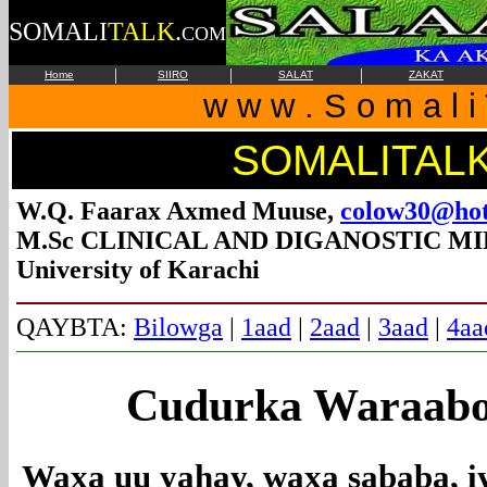
SOMALI
TALK
.
COM
|
|
|
Home
SIIRO
SALAT
ZAKAT
w w w . S o m a l i 
SOMALITAL
W.Q. Faarax Axmed Muuse,
colow30@hot
M.Sc CLINICAL AND DIGANOSTIC 
University of Karachi
QAYBTA:
Bilowga
|
1aad
|
2aad
|
3aad
|
4aa
Cudurka Waraabow
Waxa uu yahay, waxa sababa, iy