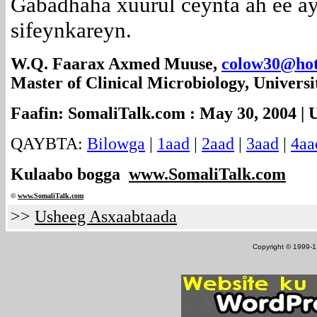
Gabadhaha xuurul ceynta ah ee a
sifeynkareyn.
W.Q. Faarax Axmed Muuse,
colow30@hot
Master of Clinical Microbiology, Universi
Faafin: SomaliTalk.com : May 30, 2004 | 
QAYBTA:
Bilowga
|
1aad
|
2aad
|
3aad
|
4aa
Kulaabo bogga
www.SomaliTalk.com
©
www.Somali
Talk.com
>>
Usheeg Asxaabtaada
Copyright © 1999-12