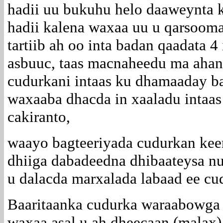
hadii uu bukuhu helo daaweynta 
hadii kalena waxaa uu u qarsoomaa
tartiib ah oo inta badan qaadata 4 
asbuuc, taas macnaheedu ma ahan
cudurkani intaas ku dhamaaday b
waxaaba dhacda in xaaladu intaas 
cakiranto,
waayo bagteeriyada cudurkan kee
dhiiga dabadeedna dhibaateysa nud
u dalacda marxalada labaad ee c
Baaritaanka cudurka waraabowga
waxaa asal u ah dheecaan (malax)