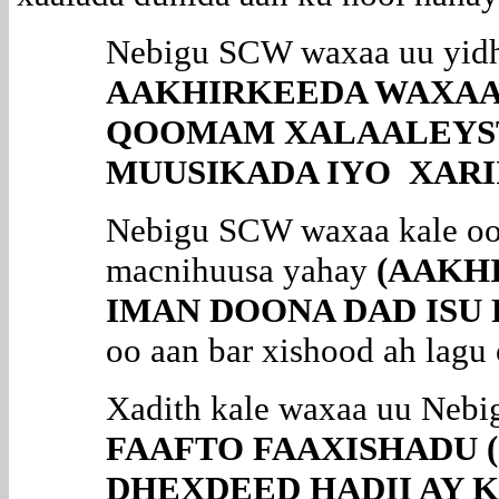
Nebigu SCW waxaa uu yid
AAKHIRKEEDA WAXAA
QOOMAM XALAALEYST
MUUSIKADA IYO XARI
Nebigu SCW waxaa kale oo 
macnihuusa yahay
(AAKH
IMAN DOONA DAD ISU 
oo aan bar xishood ah lagu
Xadith kale waxaa uu Neb
FAAFTO FAAXISHADU (
DHEXDEED HADII AY 