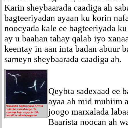
Karin sheybaarada caadiga ah sab
bagteeriyadan ayaan ku korin naf
noocyada kale ee bagteeriyada ku
ay u baahan tahay qalab iyo xanaa
keentay in aan inta badan abuur b
sameyn sheybaarada caadiga ah.
Qeybta sadexaad ee b
ayaa ah mid muhiim a
Muqaalka bagteeriyada Keenta
joogo marxalada laba
cudurka waraabowga Oo
weyneeye lagu eegay ka Dib
markii la midabeyay(stain
Baarista noocan ah w