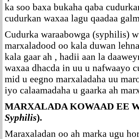
ka soo baxa bukaha qaba cudurkan
cudurkan waxaa lagu qaadaa galm
Cudurka waraabowga (syphilis) w
marxaladood oo kala duwan lehna
kala gaar ah , hadii aan la daaw
waxaa dhacda in uu u nafwaayo cu
mid u eegno marxaladaha uu mar
iyo calaamadaha u gaarka ah mar
MARXALADA KOWAAD EE 
Syphilis
).
Maraxaladan oo ah marka ugu hor