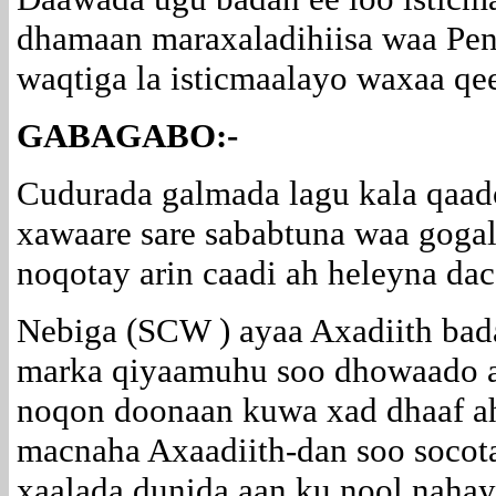
dhamaan maraxaladihiisa waa Peni
waqtiga la isticmaalayo waxaa qe
GABAGABO:-
Cudurada galmada lagu kala qaad
xawaare sare sababtuna waa gogal
noqotay arin caadi ah heleyna dac
Nebiga (SCW ) ayaa Axadiith bad
marka qiyaamuhu soo dhowaado a
noqon doonaan kuwa xad dhaaf ah
macnaha Axaadiith-dan soo socot
xaalada dunida aan ku nool nahay