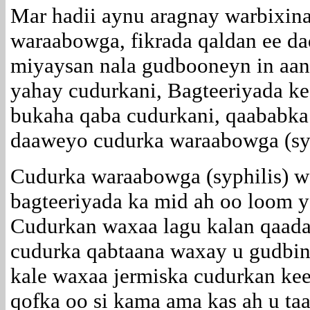
Mar hadii aynu aragnay warbixin
waraabowga, fikrada qaldan ee d
miyaysan nala gudbooneyn in aan
yahay cudurkani, Bagteeriyada ke
bukaha qaba cudurkani, qaababka 
daaweyo cudurka waraabowga (syp
Cudurka waraabowga (syphilis) w
bagteeriyada ka mid ah oo loom 
Cudurkan waxaa lagu kalan qaad
cudurka qabtaana waxay u gudbin 
kale waxaa jermiska cudurkan kee
qofka oo si kama ama kas ah u ta