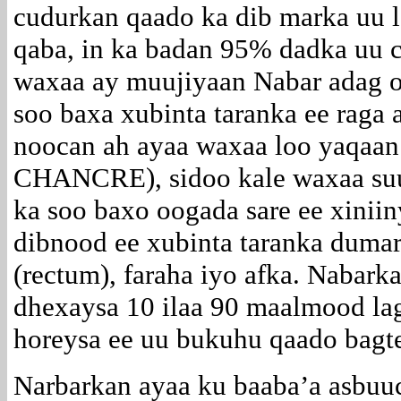
cudurkan qaado ka dib marka uu 
qaba, in ka badan 95% dadka uu 
waxaa ay muujiyaan Nabar adag o
soo baxa xubinta taranka ee raga
noocan ah ayaa waxaa loo yaqaan
CHANCRE), sidoo kale waxaa suur
ka soo baxo oogada sare ee xiniin
dibnood ee xubinta taranka dumar
(rectum), faraha iyo afka. Nabar
dhexaysa 10 ilaa 90 maalmood lag
horeysa ee uu bukuhu qaado bagte
Narbarkan ayaa ku baaba’a asbuuc