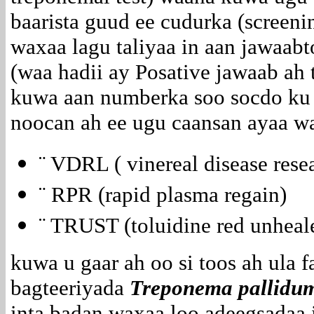
baarista guud ee cudurka (screeni
waxaa lagu taliyaa in aan jawaabt
(waa hadii ay Posative jawaab ah t
kuwa aan numberka soo socdo ku 
noocan ah ee ugu caansan ayaa w
¨ VDRL ( vinereal disease rese
¨ RPR (rapid plasma regain)
¨ TRUST (toluidine red unheale
kuwa u gaar ah oo si toos ah ula fa
bagteeriyada
Treponema pallid
inta badan waxaa loo adeegsadaa 