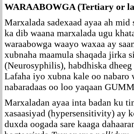
WARAABOWGA (Tertiary or late 
Marxalada sadexaad ayaa ah mid 
ka dib waana marxalada ugu khat
waraabowga waayo waxaa ay saam
xubnaha maamula shaqada jirka s
(Neurosyphilis), habdhiska dheeg
Lafaha iyo xubna kale oo nabaro
nabaradaas oo loo yaqaan GUM
Marxaladan ayaa inta badan ku t
xasaasiyad (hypersensitivity) ay 
duxda oogada sare kaaga dahaara