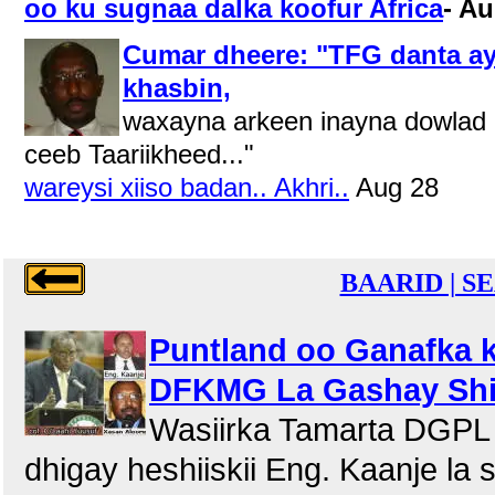
oo ku sugnaa dalka koofur Africa
- Au
Cumar dheere: "TFG danta a
khasbin,
waxayna arkeen inayna dowlad
ceeb Taariikheed..."
wareysi xiiso badan.. Akhri..
Aug 28
BAARID | S
Puntland oo Ganafka k
DFKMG La Gashay Shi
Wasiirka Tamarta DGPL 
dhigay heshiiskii Eng. Kaanje la