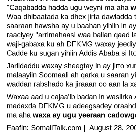
"Caqabadda hadda ugu weyni ma aha
w
Waa dhibaatada ka dhex jirta dawladda t
saaraan hawsha ay u baahan yihiin in a
raaciyey "arrimahaasi waa ballan qaad l
waji-gabaxa ku ah DFKMG waxay jeediyee
Cadde ku sugan yihiin Addis Ababa si I
Jariidaddu waxay sheegtay in ay jirto x
malaayiin Soomaali ah qarka u saaran yi
waddan rabshado ka jiraaan oo aan la x
Waxaa aad u cajaa'ib badan in wasiirka 
madaxda DFKMG u adeegsadey oraahda
ma aha
waxa ay ugu yeeraan cadowg
Faafin: SomaliTalk.com | August 28, 20