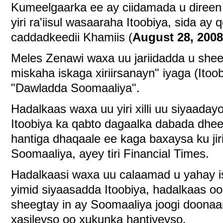
Kumeelgaarka ee ay ciidamada u direen 
yiri ra'iisul wasaaraha Itoobiya, sida ay 
caddadkeedii Khamiis (
August 28, 2008
Meles Zenawi waxa uu jariidadda u shee
miskaha iskaga xiriirsanayn" iyaga (Itoob
"Dawladda Soomaaliya".
Hadalkaas waxa uu yiri xilli uu siyaaday
Itoobiya ka qabto dagaalka dabada dhee
hantiga dhaqaale ee kaga baxaysa ku ji
Soomaaliya, ayey tiri Financial Times.
Hadalkaasi waxa uu calaamad u yahay i
yimid siyaasadda Itoobiya, hadalkaas oo
sheegtay in ay Soomaaliya joogi doonaa
xasileyso oo xukunka hantiyeyso.