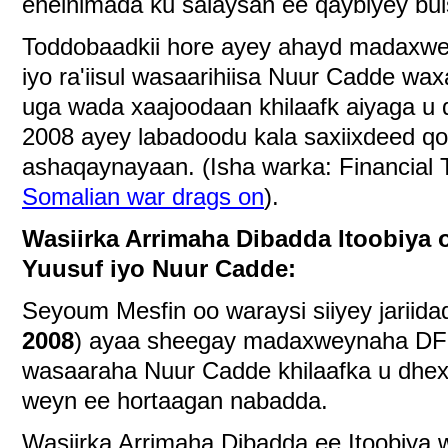
ehelnimada ku salaysan ee qaybiyey bu
Toddobaadkii hore ayey ahayd madaxw
iyo ra'iisul wasaarihiisa Nuur Cadde wa
uga wada xaajoodaan khilaafk aiyaga u 
2008 ayey labadoodu kala saxiixdeed qo
ashaqaynayaan. (Isha warka: Financial
Somalian war drags on
).
Wasiirka Arrimaha Dibadda Itoobiya
Yuusuf iyo Nuur Cadde:
Seyoum Mesfin oo waraysi siiyey jariida
2008
) ayaa sheegay madaxweynaha DFKM
wasaaraha Nuur Cadde khilaafka u dhe
weyn ee hortaagan nabadda.
Wasiirka Arrimaha Dibadda ee Itoobiya 