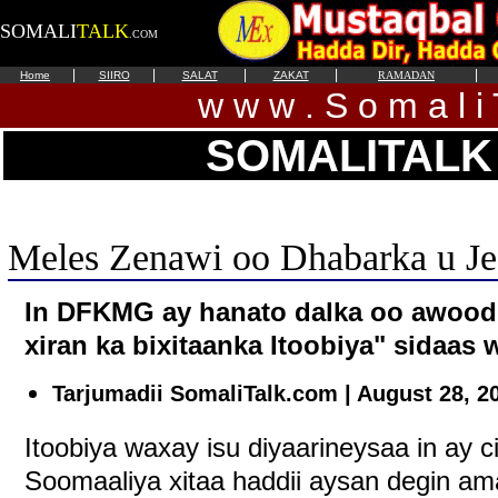
SOMALI
TALK
.COM
|
|
|
|
|
Home
SIIRO
SALAT
ZAKAT
RAMADAN
w w w . S o m a l i 
SOMALITALK
Meles Zenawi oo Dhabarka u J
In DFKMG ay hanato dalka oo awood 
xiran ka bixitaanka Itoobiya" sidaas 
Tarjumadii SomaliTalk.com | August 28, 2
Itoobiya waxay isu diyaarineysaa in ay 
Soomaaliya xitaa haddii aysan degin a