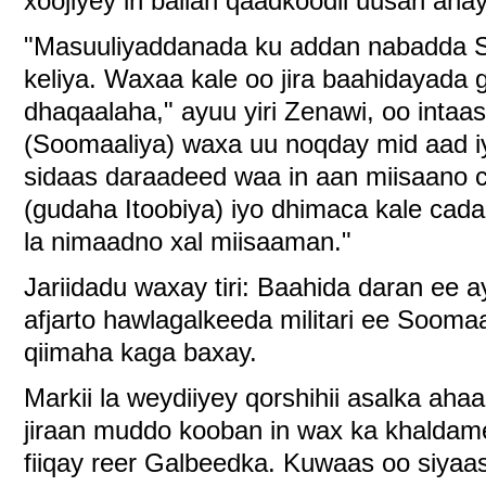
xoojiyey in ballan qaadkoodii uusan ahay
"Masuuliyaddanada ku addan nabadda So
keliya. Waxaa kale oo jira baahidayada g
dhaqaalaha," ayuu yiri Zenawi, oo intaa
(Soomaaliya) waxa uu noqday mid aad i
sidaas daraadeed waa in aan miisaano 
(gudaha Itoobiya) iyo dhimaca kale cad
la nimaadno xal miisaaman."
Jariidadu waxay tiri: Baahida daran ee a
afjarto hawlagalkeeda militari ee Soomaa
qiimaha kaga baxay.
Markii la weydiiyey qorshihii asalka ah
jiraan muddo kooban in wax ka khaldam
fiiqay reer Galbeedka. Kuwaas oo siyaa