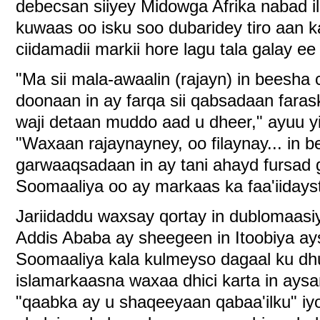
debecsan siiyey Midowga Afrika nabad i
kuwaas oo isku soo dubaridey tiro aan 
ciidamadii markii hore lagu tala galay e
"Ma sii mala-awaalin (rajayn) in beesh
doonaan in ay farqa sii qabsadaan faras
waji detaan muddo aad u dheer," ayuu yir
"Waxaan rajaynayney, oo filaynay... in 
garwaaqsadaan in ay tani ahayd fursad
Soomaaliya oo ay markaas ka faa'iidays
Jariidaddu waxsay qortay in dublomaasiy
Addis Ababa ay sheegeen in Itoobiya ays
Soomaaliya kala kulmeyso dagaal ku dh
islamarkaasna waxaa dhici karta in ays
"qaabka ay u shaqeeyaan qabaa'ilku" iyo