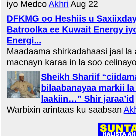
iyo Medco
Akhri
Aug 22
DFKMG oo Heshiis u Saxiixday
Batroolka ee Kuwait Energy i
Energi...
Maadaama shirkadahaasi jaal la
macnayn karaa in la soo celinay
Sheikh Shariif “ciida
bilaabanayaa markii la 
laakiin…” Shir jaraa’id
Warbixin arintaas ku saabsan
Akh