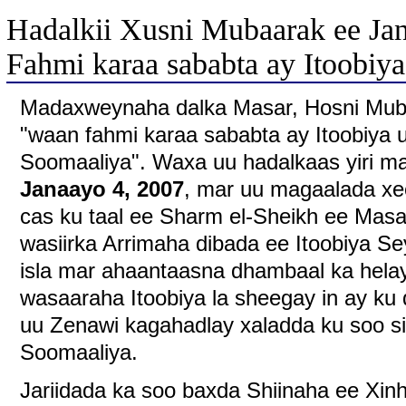
Hadalkii Xusni Mubaarak ee Ja
Fahmi karaa sababta ay Itoobi
Madaxweynaha dalka Masar, Hosni Mubar
"waan fahmi karaa sababta ay Itoobiya
Soomaaliya". Waxa uu hadalkaas yiri ma
Janaayo 4, 2007
, mar uu magaalada xe
cas ku taal ee Sharm el-Sheikh ee Masa
wasiirka Arrimaha dibada ee Itoobiya S
isla mar ahaantaasna dhambaal ka helay 
wasaaraha Itoobiya la sheegay in ay ku 
uu Zenawi kagahadlay xaladda ku soo s
Soomaaliya.
Jariidada ka soo baxda Shiinaha ee Xinh