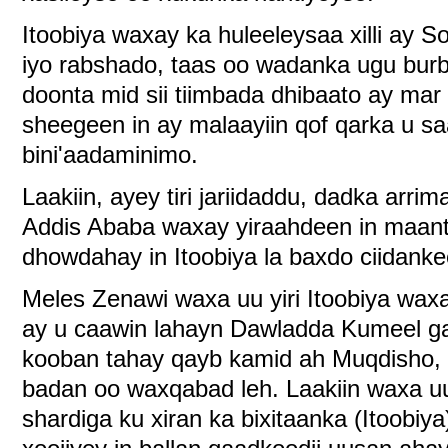
Itoobiya waxay ka huleeleysaa xilli ay S
iyo rabshado, taas oo wadanka ugu burb
doonta mid sii tiimbada dhibaato ay ma
sheegeen in ay malaayiin qof qarka u sa
bini'aadaminimo.
Laakiin, ayey tiri jariidaddu, dadka arri
Addis Ababa waxay yiraahdeen in maant
dhowdahay in Itoobiya la baxdo ciidank
Meles Zenawi waxa uu yiri Itoobiya wax
ay u caawin lahayn Dawladda Kumeel g
kooban tahay qayb kamid ah Muqdisho, s
badan oo waxqabad leh. Laakiin waxa uu
shardiga ku xiran ka bixitaanka (Itoobi