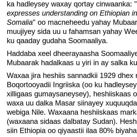
ka hadleysey waxay qortay cinwaanka: "
expresses understanding on Ethiopian in
Somalia
" oo macneheedu yahay Mubaar
muujiyey sida uu u fahamsan yahay Wee
ku qaaday gudaha Soomaaliya.
Haddaba xeel dheerayaasha Soomaaliye
Mubaarak hadalkaas u yiri in ay salka k
Waxaa jira heshiis sannadkii 1929 dhex
Boqortooyadii Ingriiska (oo ku hadley
xilligaas gumaysaneysey), heshiiskaas o
waxa uu dalka Masar siinayey xuquuqda
webiga Nile. Waxaana heshiiskaas marka
(waxaana sidaas dalbatay Sudan). Heshi
siin Ethiopia oo qiyaastii ilaa 80% biyah