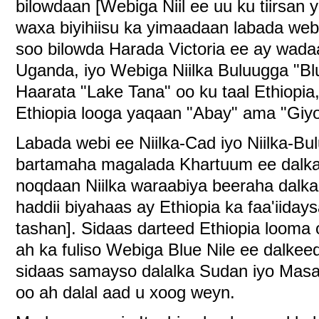
bilowdaan [Webiga Niil ee uu ku tiirsan
waxa biyihiisu ka yimaadaan labada webi
soo bilowda Harada Victoria ee ay wada
Uganda, iyo Webiga Niilka Buluugga "Bl
Haarata "Lake Tana" oo ku taal Ethiop
Ethiopia looga yaqaan "Abay" ama "Giyo
Labada webi ee Niilka-Cad iyo Niilka-B
bartamaha magalada Khartuum ee dalk
noqdaan Niilka waraabiya beeraha dalka
haddii biyahaas ay Ethiopia ka faa'iiday
tashan]. Sidaas darteed Ethiopia looma 
ah ka fuliso Webiga Blue Nile ee dalkee
sidaas samayso dalalka Sudan iyo Masa
oo ah dalal aad u xoog weyn.