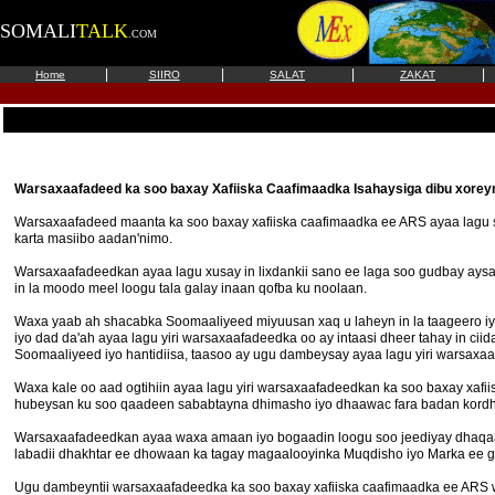
SOMALI
TALK
.COM
|
|
|
|
Home
SIIRO
SALAT
ZAKAT
Warsaxaafadeed ka soo baxay Xafiiska Caafimaadka Isahaysiga dibu xore
Warsaxaafadeed maanta ka soo baxay xafiiska caafimaadka ee ARS ayaa lagu sh
karta masiibo aadan'nimo.
Warsaxaafadeedkan ayaa lagu xusay in lixdankii sano ee laga soo gudbay aysan 
in la moodo meel loogu tala galay inaan qofba ku noolaan.
Waxa yaab ah shacabka Soomaaliyeed miyuusan xaq u laheyn in la taageero i
iyo dad da'ah ayaa lagu yiri warsaxaafadeedka oo ay intaasi dheer tahay in 
Soomaaliyeed iyo hantidiisa, taasoo ay ugu dambeysay ayaa lagu yiri warsaxa
Waxa kale oo aad ogtihiin ayaa lagu yiri warsaxaafadeedkan ka soo baxay xafi
hubeysan ku soo qaadeen sababtayna dhimasho iyo dhaawac fara badan kordhis
Warsaxaafadeedkan ayaa waxa amaan iyo bogaadin loogu soo jeediyay dhaqaati
labadii dhakhtar ee dhowaan ka tagay magaalooyinka Muqdisho iyo Marka ee
Ugu dambeyntii warsaxaafadeedka ka soo baxay xafiiska caafimaadka ee ARS 