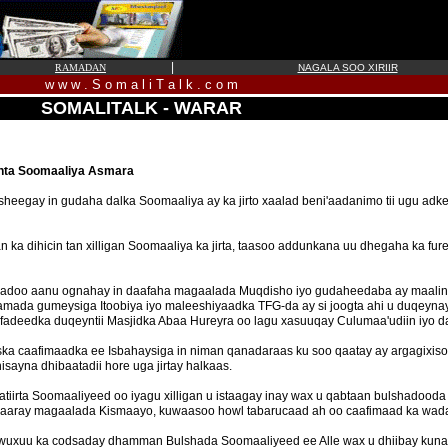
|
RAMADAN
NAGALA SOO XIRIIR
w w w . S o m a l i T a l k . c o m
SOMALITALK - WARAR
ynta Soomaaliya Asmara
eegay in gudaha dalka Soomaaliya ay ka jirto xaalad beni'aadanimo tii ugu adke
ka dihicin tan xilligan Soomaaliya ka jirta, taasoo addunkana uu dhegaha ka furey
yadoo aanu ognahay in daafaha magaalada Muqdisho iyo gudaheedaba ay maalin w
ciidamada gumeysiga Itoobiya iyo maleeshiyaadka TFG-da ay si joogta ahi u duqey
afadeedka duqeyntii Masjidka Abaa Hureyra oo lagu xasuuqay Culumaa'udiin iyo d
iska caafimaadka ee Isbahaysiga in niman qanadaraas ku soo qaatay ay argagixiso 
ayna dhibaatadii hore uga jirtay halkaas.
irta Soomaaliyeed oo iyagu xilligan u istaagay inay wax u qabtaan bulshadooda 
 gaaray magaalada Kismaayo, kuwaasoo howl tabarucaad ah oo caafimaad ka wada
wuxuu ka codsaday dhamman Bulshada Soomaaliyeed ee Alle wax u dhiibay kuna s