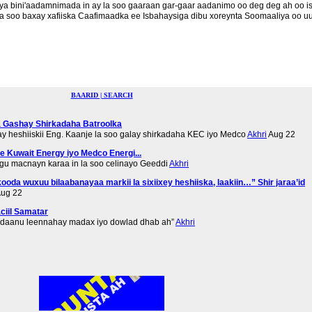
a bini'aadamnimada in ay la soo gaaraan gar-gaar aadanimo oo deg deg ah oo i
 soo baxay xafiiska Caafimaadka ee Isbahaysiga dibu xoreynta Soomaaliya oo u
BAARID | SEARCH
 Gashay Shirkadaha Batroolka
y heshiiskii Eng. Kaanje la soo galay shirkadaha KEC iyo Medco
Akhri
Aug 22
 Kuwait Energy iyo Medco Energi...
gu macnayn karaa in la soo celinayo Geeddi
Akhri
ooda wuxuu bilaabanayaa markii la sixiixey heshiiska, laakiin…” Shir jaraa’id
ug 22
iil Samatar
ddaanu leennahay madax iyo dowlad dhab ah”
Akhri