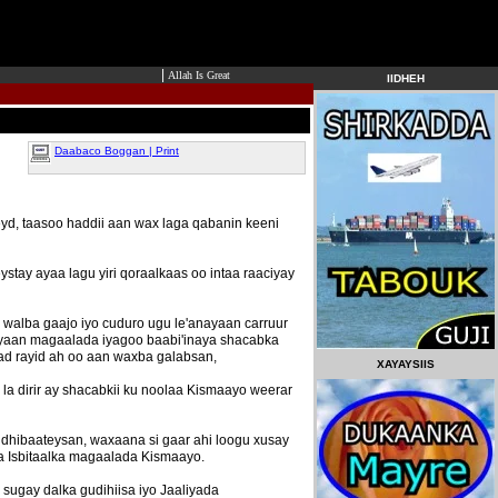
|
Allah Is Great
IIDHEH
Daabaco Boggan | Print
yd, taasoo haddii aan wax laga qabanin keeni
stay ayaa lagu yiri qoraalkaas oo intaa raaciyay
alba gaajo iyo cuduro ugu le'anayaan carruur
nayaan magaalada iyagoo baabi'inaya shacabka
ad rayid ah oo aan waxba galabsan,
XAYAYSIIS
la dirir ay shacabkii ku noolaa Kismaayo weerar
dhibaateysan, waxaana si gaar ahi loogu xusay
 Isbitaalka magaalada Kismaayo.
ugay dalka gudihiisa iyo Jaaliyada