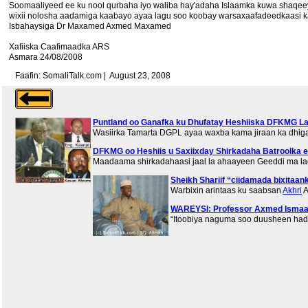
Soomaaliyeed ee ku nool qurbaha iyo waliba hay'adaha Islaamka kuwa shaqeey
wixii nolosha aadamiga kaabayo ayaa lagu soo koobay warsaxaafadeedkaasi ka
Isbahaysiga Dr Maxamed Axmed Maxamed
Xafiiska Caafimaadka ARS
Asmara 24/08/2008
Faafin: SomaliTalk.com | August 23, 2008
Puntland oo Ganafka ku Dhufatay Heshiiska DFKMG La
Wasiirka Tamarta DGPL ayaa waxba kama jiraan ka dhiga
DFKMG oo Heshiis u Saxiixday Shirkadaha Batroolka ee
Maadaama shirkadahaasi jaal la ahaayeen Geeddi ma la
Sheikh Shariif “ciidamada bixitaank
Warbixin arintaas ku saabsan
Akhri
A
WAREYSI: Professor Axmed Ismaac
“Itoobiya naguma soo duusheen ha