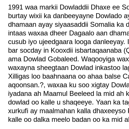
1991 waa markii Dowladdii Dhaxe ee Soma
burtay wixii ka danbeeyayne Dowlado ay
dhamaan ayay siyaasaddii Somalia ka 
intaas waxaa dheer Dagaalo aan dhama
cusub iyo ujeedgaara looga danleeyay. 
bar socday in Kooxdii isbartaqaanaba
ama Dowlad Gobaleed. Waqooyiga waxa
waxayna sheegtaan Dowlad inkastoo lag
Xilligas loo baahnaana oo ahaa balse
aqoonsan.?, waxaa ku soo xigtay Dowl
iyadana ah Maamul Beeleed la mid ah kuw
dowlad oo kalle u shaqeeye. Yaan ka 
xurkufi ay maalmahan kalla dhaxeeyso 
kalle oo dalka meelo badan oo ka mid ah