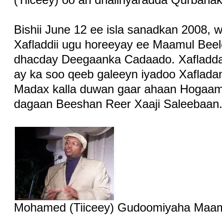
Bishii June 12 ee isla sanadkan 2008, 
Xafladdii ugu horeeyay ee Maamul Bee
dhacday Deegaanka Cadaado. Xafladda
ay ka soo qeeb galeeyn iyadoo Xafladan
Madax kalla duwan gaar ahaan Hogaam
dagaan Beeshan Reer Xaaji Saleebaan
Mohamed (Tiiceey) Gudoomiyaha Maam