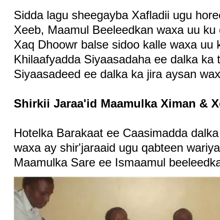
Sidda lagu sheegayba Xafladii ugu ho
Xeeb, Maamul Beeleedkan waxa uu ku 
Xaq Dhoowr balse sidoo kalle waxa u
Khilaafyadda Siyaasadaha ee dalka ka
Siyaasadeed ee dalka ka jira aysan wax x
Shirkii Jaraa'id Maamulka Ximan & X
Hotelka Barakaat ee Caasimadda dalka 
waxa ay shir'jaraaid ugu qabteen wari
Maamulka Sare ee Ismaamul beeleedka