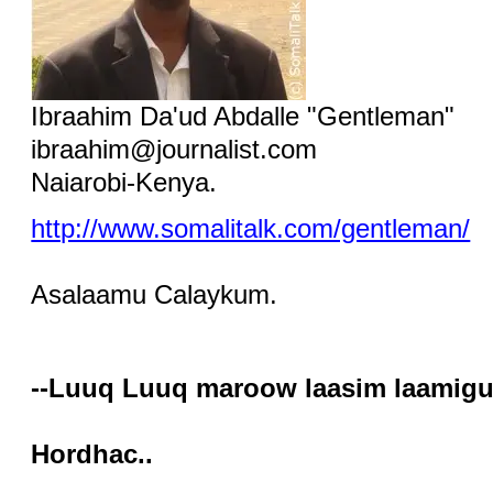
Ibraahim Da'ud Abdalle "Gentleman"
ibraahim@journalist.com
Naiarobi-Kenya.
http://www.somalitalk.com/gentleman/
Asalaamu Calaykum.
--Luuq Luuq maroow laasim laamigu
Hordhac..