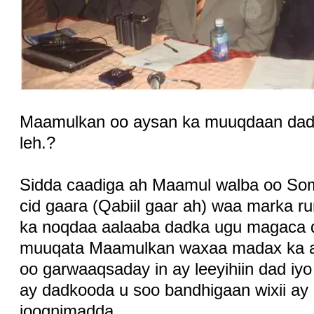
Maamulkan oo aysan ka muuqdaan dad
leh.?
Sidda caadiga ah Maamul walba oo Som
cid gaara (Qabiil gaar ah) waa marka 
ka noqdaa aalaaba dadka ugu magaca 
muuqata Maamulkan waxaa madax ka ah
oo garwaaqsaday in ay leeyihiin dad iyo
ay dadkooda u soo bandhigaan wixii ay
joognimadda.