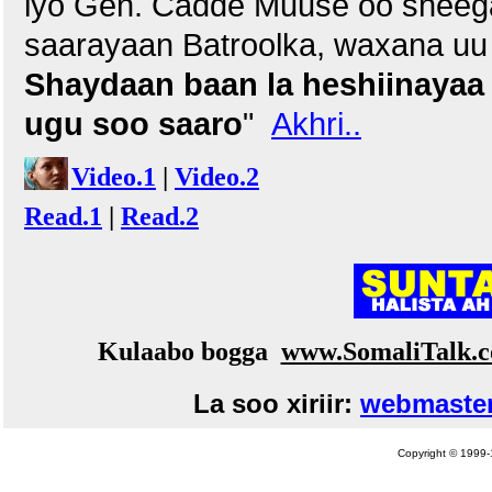
iyo Gen. Cadde Muuse oo sheega
saarayaan Batroolka, waxana uu y
Shaydaan baan la heshiinayaa
ugu soo saaro
"
Akhri..
Video.1
|
Video.2
Read.1
|
Read.2
Kulaabo bogga
www.SomaliTalk.
La soo xiriir:
webmaster
Copyright © 1999-1