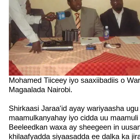
Mohamed Tiiceey iyo saaxiibadiis o War
Magaalada Nairobi.
Shirkaasi Jaraa'id ayay wariyaasha ug
maamulkanyahay iyo cidda uu maamuli 
Beeleedkan waxa ay sheegeen in uusan w
khilaafyadda siyaasadda ee dalka ka jir