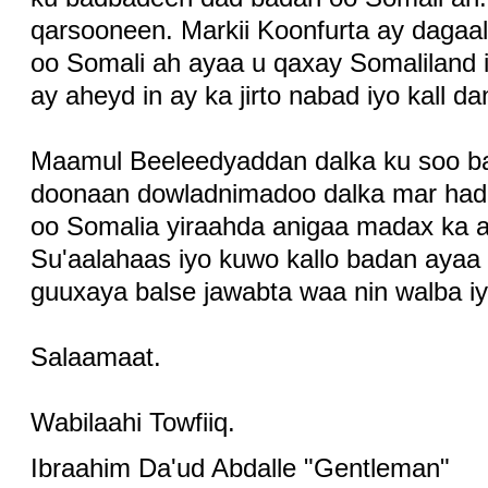
qarsooneen. Markii Koonfurta ay dagaa
oo Somali ah ayaa u qaxay Somaliland 
ay aheyd in ay ka jirto nabad iyo kall d
Maamul Beeleedyaddan dalka ku soo b
doonaan dowladnimadoo dalka mar hadd
oo Somalia yiraahda anigaa madax ka 
Su'aalahaas iyo kuwo kallo badan aya
guuxaya balse jawabta waa nin walba iyo
Salaamaat.
Wabilaahi Towfiiq.
Ibraahim Da'ud Abdalle "Gentleman"