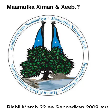
Maamulka Ximan & Xeeb.?
Bishii March 22 ee Sannadkan 2008 aya