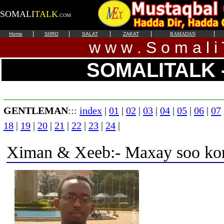
SOMALI
TALK
.COM
|
|
|
|
|
Home
SIIRO
SALAT
ZAKAT
RAMADAN
w w w . S o m a l i 
SOMALITALK 
GENTLEMAN
:::
index
|
01
|
02
|
03
|
04
|
05
|
06
|
07
18
|
19
|
20
|
21
|
22
|
23
|
24
|
Ximan & Xeeb:- Maxay soo kor