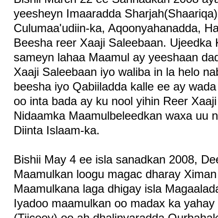
yeesheyn Imaaradda Sharjah(Shaariqa)
Culumaa'udiin-ka, Aqoonyahanadda, Ha
Beesha reer Xaaji Saleebaan. Ujeedka K
sameyn lahaa Maamul ay yeeshaan dad
Xaaji Saleebaan iyo waliba in la helo 
beesha iyo Qabiiladda kalle ee ay wad
oo inta bada ay ku nool yihin Reer Xaaj
Nidaamka Maamulbeleedkan waxa uu n
Diinta Islaam-ka.
Bishii May 4 ee isla sanadkan 2008, D
Maamulkan loogu magac dharay Ximan 
Maamulkana laga dhigay isla Magaalada
Iyadoo maamulkan oo madax ka yahay
(Tiiceey) oo ah dhalinyaradda Qurbahak