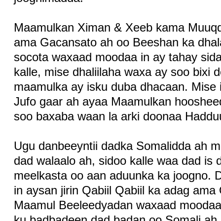
Maamulkan Ximan & Xeeb kama Muuqda
ama Gacansato ah oo Beeshan ka dhala
socota waxaad moodaa in ay tahay sid
kalle, mise dhaliilaha waxa ay soo bix
maamulka ay isku duba dhacaan. Mise
Jufo gaar ah ayaa Maamulkan hoosheed
soo baxaba waan la arki doonaa Hadduu
Ugu danbeeyntii dadka Somalidda ah m
dad walaalo ah, sidoo kalle waa dad is
meelkasta oo aan aduunka ka joogno. D
in aysan jirin Qabiil Qabiil ka adag ama
Maamul Beeleedyadan waxaad moodaa i
ku badbadeen dad badan oo Somali ah.