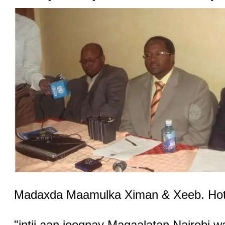
Madaxda Maamulka Ximan & Xeeb. Hote
"intii aan joognay Magaalatan Nairobi