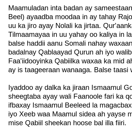
Maamuladan inta badan ay sameestaan 
Beel) ayaadba moodaa in ay tahay Ra
uu ka jiro ayay Nolali ka jirtaa. Qur'aa
Tilmaamayaa in uu yahay oo kaliya in la
balse haddii aanu Somali nahay waxaan i
badalnay Qablaayad Qurun ah iyo walib
Faa'iidooyinka Qabiilka waxaa ka mid ah 
ay is taageeraan wanaaga. Balse taasi 
Iyaddoo ay dalka ka jiraan Ismaamul G
sheegtaba ayay wali Faanoole fari ka
ifbaxay Ismaamul Beeleed la magacbax
iyo Xeeb waa Maamul sidea ah yayse 
mise Qabiil sheekan hoose bal illa fiiri.