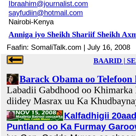
Ibraahim@journalist.com
sayfudiin@hotmail.com
Nairobi-Kenya
Anniga iyo Sheikh Shariif Sheikh Axm
Faafin: SomaliTalk.com | July 16, 2008
BAARID | S
Barack Obama oo Telefoon 
Labadii Gabdhood oo Khimarka 
diidey Masrax uu Ka Khudbayn
Kalfadhigii 20aa
Puntland oo Ka Furmay Garoow