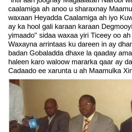
caalamiga ah anoo u sharaxnay Maamul
waxaan Heyadda Caalamiga ah iyo Kuw
ay ka hool gali karaan karaan Degmoo
yimaado" sidaa waxaa yiri Ticeey oo 
Waxayna arrintaas ku dareen in ay dhama
badan Gobaladda dhaxe la qaaday amaa
haleen karo waloow mararka qaar ay 
Cadaado ee xarunta u ah Maamulka Xi