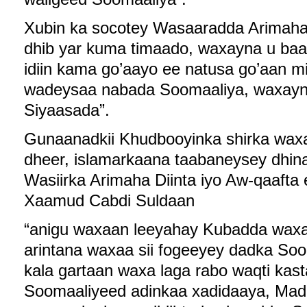
Xubin ka socotey Wasaaradda Arimaha 
dhib yar kuma timaado, waxayna u baaa
idiin kama go’aayo ee natusa go’aan mi
wadeysaa nabada Soomaaliya, waxay
Siyaasada”.
Gunaanadkii Khudbooyinka shirka waxa
dheer, islamarkaana taabaneysey dhin
Wasiirka Arimaha Diinta iyo Aw-qaafta
Xaamud Cabdi Suldaan
“anigu waxaan leeyahay Kubadda waxa
arintana waxaa sii fogeeyey dadka Soom
kala gartaan waxa laga rabo waqti ka
Soomaaliyeed adinkaa xadidaaya, Mad