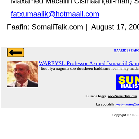
Maxamed Macallin Cismaan(all-man) So
fatxumaalik@hotmaail.com
Faafin: SomaliTalk.com | August 17, 20
BAARID | SEAR
WAREYSI: Professor Axmed Ismaaciil Sam
“Itoobiya naguma soo duusheen haddaanu leennahay mada
Kulaabo bogga
www.SomaliTalk.com
La soo xiriir:
webmaster@so
Copyright © 1999-1