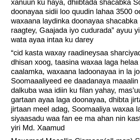
xanuun ku haya, dhiibtada shacabka S
doonayaa sidii loo quudin lahaa 3500 o
waxaana laydinka doonayaa shacabka 
raagtey, Gaajada iyo cudurada” ayuu y
wata ayaa intaa ku darey
“cid kasta waxay raadineysaa sharciy
dhisan xoog, taasina waxaa laga helaa
caalamka, waxaana ladoonayaa in la jo
Soomaaaliyeed ee daadanaya maaalin k
dalkuba waa idiin ku filan yahay, mas’u
gartaan ayaa laga doonayaa, dhibta jir
jirtaan meel adag, Soomaaliya waxaa 
siyaasadu waa fan ee ma ahan nin kast
yiri Md. Xaamud