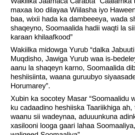
Wakiilka Jaamaca Carabta “Caalamka t
maxaa loo dilayaa Wiilasha iyo Hawee
baa, wixii hada ka dambeeeya, wada 
shaqeyno, Soomaalida hadii waqti la si
karaan khilaafkood”
Wakiilka midowga Yurub “dalka Jabuuti
Muqdisho, Jawiga Yurub waa is-bedel
aanu la shaqeyn karno, Soomaalida di
heshiisiinta, waana guruubyo siyaasad
Horumarey”.
Xubin ka socotey Masar “Soomaalidu w
ku cadaadino heshiiska Taariikhiga ah,
waanu sii wadeynaa, aduuunkuna adinka
xasilooni looga gaari lahaa Soomaaliya
waligeed Soomaaliya”.