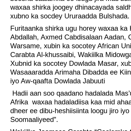
waxaa shirka joogey dhinacayada saldhi
xubno ka socdey Ururaadda Bulshada.
Furitaanka shirka ugu horey waxaa k
Abdallah, Axmed Cabdisalaan Aadan, 
Warsame, xubin ka socotey African Un
Carabta Al-khussaibi, Wakiilka Midow
Xubnid ka socotey Dowlada Masar, xub
Wasaaaradda Arimaha Dibadda ee Kiini
iyo Aw-qaafta Dowlada Jabuuti
Hadii aan soo qaadano hadalada Mas’u
Afrika waxaa hadaladiisa kaa mid ahaa
dheer ee dibu-heshiisiinta loogu jiro iy
Soomaaliyeed”.