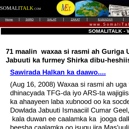
SOMALI
TALK
.COM
|
|
|
|
|
Home
SIIRO
SALAT
ZAKAT
RAMADAN
w w w . S o m a l i T a 
SOMALITALK -
71 maalin waxaa si rasmi ah Guriga
Jabuuti ka furmey Shirka dibu-heshiis
Sawirada Halkan ka daawo....
(Aug 16, 2008) Waxaa si rasmi ah uga fu
dhinacyada TFG-da iyo ARS-ta wajigiis
ka ahaayeen laba xubnood oo ka socd
Dowlada Jabuuti Ismaaciil Cumar Geel, 
kala duwan ee caalamka ka jooga dalk
beesha caalamka oo isugu jira Mas’uuli