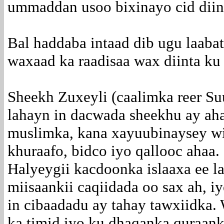
ummaddan usoo bixinayo cid diint
Bal haddaba intaad dib ugu laaba
waxaad ka raadisaa wax diinta ku
Sheekh Zuxeyli (caalimka reer Su
lahayn in dacwada sheekhu ay ah
muslimka, kana xayuubinaysey wix
khuraafo, bidco iyo qallooc ahaa.
Halyeygii kacdoonka islaaxa ee l
miisaankii caqiidada oo sax ah, iy
in cibaadadu ay tahay tawxiidka. 
ka timid iyo ku dhaqanka quraank