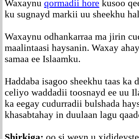
Waxaynu
qormadii hore
kusoo qe
ku sugnayd markii uu sheekhu hal
Waxaynu odhankarraa ma jirin c
maalintaasi haysanin. Waxay ahay
samaa ee Islaamku.
Haddaba isagoo sheekhu taas ka 
celiyo waddadii toosnayd ee uu I
ka eegay cudurradii bulshada hay
khasabtahay in duulaan lagu qaad
Shirkiga:
oo si weyn u xidideyste