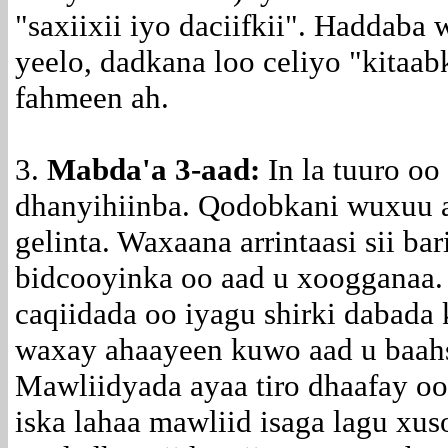
"saxiixii iyo daciifkii". Haddaba 
yeelo, dadkana loo celiyo "kitaab
fahmeen ah.
3.
Mabda'a 3-aad:
In la tuuro oo
dhanyihiinba. Qodobkani wuxuu 
gelinta. Waxaana arrintaasi sii bar
bidcooyinka oo aad u xoogganaa.
caqiidada oo iyagu shirki dabada 
waxay ahaayeen kuwo aad u baahs
Mawliidyada ayaa tiro dhaafay o
iska lahaa mawliid isaga lagu xus