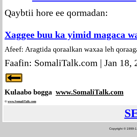
Qaybtii hore ee qormadan:
Xaggee buu ka yimid magaca w
Afeef: Aragtida qoraalkan waxaa leh qoraag
Faafin: SomaliTalk.com | Jan 18,
Kulaabo bogga
www.SomaliTalk.com
©
www.Somali
Talk.com
S
Copyright © 1999-12