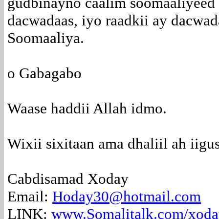
gudbinayno caalim soomaaliyeed 
dacwadaas, iyo raadkii ay dacwad
Soomaaliya.
o Gabagabo
Waase haddii Allah idmo.
Wixii sixitaan ama dhaliil ah iigu
Cabdisamad Xoday
Email:
Hoday30@hotmail.com
LINK:
www.Somalitalk.com/xod