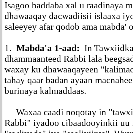
Isagoo haddaba xal u raadinaya 
dhawaaqay dacwadiisii islaaxa iy
saleeyey afar qodob ama mabda' o
1.
Mabda'a 1-aad:
In Tawxiidka 
dhammaanteed Rabbi lala beegsa
waxay ku dhawaaqayeen "kalimad
tahay qaar badan ayaan macnahee
burinaya kalmaddaas.
Waxaa caadi noqotay in "tawxiidk
Rabbi" iyadoo cibaadooyinkii uu 