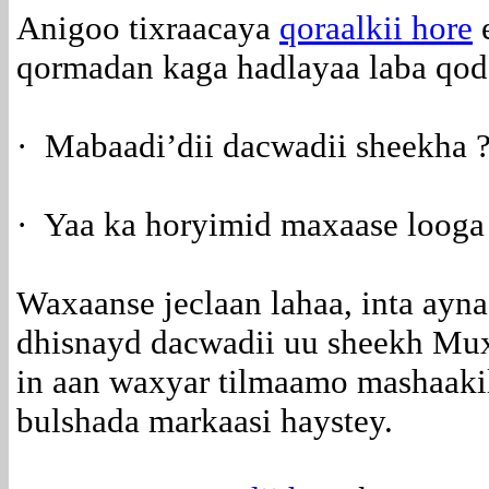
Anigoo tixraacaya
qoraalkii hore
e
qormadan kaga hadlayaa laba qod
· Mabaadi’dii dacwadii sheekha ?
· Yaa ka horyimid maxaase loog
Waxaanse jeclaan lahaa, inta ayna
dhisnayd dacwadii uu sheekh Mu
in aan waxyar tilmaamo mashaakil
bulshada markaasi haystey.