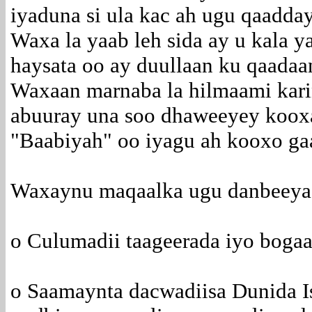
iyaduna si ula kac ah ugu qaadday
Waxa la yaab leh sida ay u kala ya
haysata oo ay duullaan ku qaadaa
Waxaan marnaba la hilmaami karin 
abuuray una soo dhaweeyey kooxa
"Baabiyah" oo iyagu ah kooxo gaa
Waxaynu maqaalka ugu danbeeya 
o Culumadii taageerada iyo bogaa
o Saamaynta dacwadiisa Dunida I