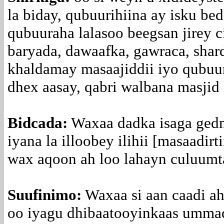
la biday, qubuurihiina ay isku b
qubuuraha lalasoo beegsan jirey 
baryada, dawaafka, gawraca, shar
khaldamay masaajiddii iyo qubuur
dhex aasay, qabri walbana masjid 
Bidcada:
Waxaa dadka isaga gedm
iyana la illoobey ilihii [masaadirt
wax aqoon ah loo lahayn culuumta
Suufinimo:
Waxaa si aan caadi ah
oo iyagu dhibaatooyinkaas umma