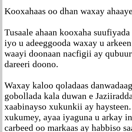
Kooxahaas oo dhan waxay ahaaye
Tusaale ahaan kooxaha suufiyada 
iyo u adeeggooda waxay u arkeen 
waayi doonaan nacfigii ay qubuur
dareeri doono.
Waxay kaloo qoladaas danwadaag 
gobollada kala duwan e Jaziiradd
xaabinayso xukunkii ay haysteen.
xukumey, ayaa iyaguna u arkay in
carbeed oo markaas ay habbiso sa