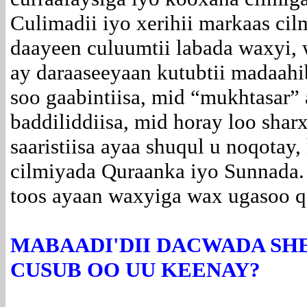
Culimadii iyo xerihii markaas ci
daayeen culuumtii labada waxyi,
ay daraaseeyaan kutubtii madaah
soo gaabintiisa, mid “mukhtasar”
baddiliddiisa, mid horay loo shar
saaristiisa ayaa shuqul u noqotay,
cilmiyada Quraanka iyo Sunnada.
toos ayaan waxyiga wax ugasoo 
MABAADI'DII DACWADA SH
CUSUB OO UU KEENAY?