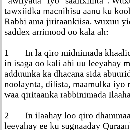
"awliyada" iyo "saalixiinta". Wu
tawxiidka macnihisu aanu ku koo
Rabbi ama jiritaankiisa. wuxuu y
saddex arrimood oo kala ah:
1 In la qiro midnimada khaaliqa
in isaga oo kali ahi uu leeyahay
adduunka ka dhacana sida abuuridd
noolaynta, dilista, maamulka iyo 
waa qiritaanka rabbinimada Ilaaha
2 In ilaahay loo qiro dhammaa
leeyahay ee ku sugnaaday Quraan