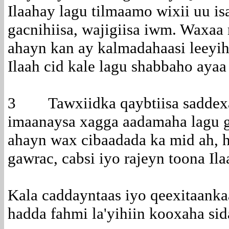
Ilaahay lagu tilmaamo wixii uu isa
gacnihiisa, wajigiisa iwm. Waxaa
ahayn kan ay kalmadahaasi leeyihiin
Ilaah cid kale lagu shabbaho ayaa
3 Tawxiidka qaybtiisa saddexaa
imaanaysa xagga aadamaha lagu ga
ahayn wax cibaadada ka mid ah, ha
gawrac, cabsi iyo rajeyn toona Il
Kala caddayntaas iyo qeexitaanka
hadda fahmi la'yihiin kooxaha sid