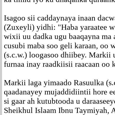
Isagoo sii caddaynaya inaan dacw
(Zuxeyli) yidhi: "Haba yaraatee 
wixii uu dadka ugu baaqayna ma 
cusubi maba soo geli karaan, oo 
(s.c.w.) loogasoo dhiibey. Marki
furnaa inay raadkiisii raacaan oo 
Markii laga yimaado Rasuulka (s
qaadanayey mujaddidiintii hore e
si gaar ah kutubtooda u daraasee
Sheikhul Islaam Ibnu Taymiyah, Al