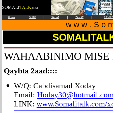
SOMALI
TALK
.COM
|
|
|
|
Home
SIIRO
SALAT
ZAKAT
RAMAD
w w w . S o m 
SOMALITAL
WAHAABINIMO MISE
Qaybta 2aad::::
W/Q: Cabdisamad Xoday
Email:
Hoday30@hotmail.co
LINK:
www.Somalitalk.com/x