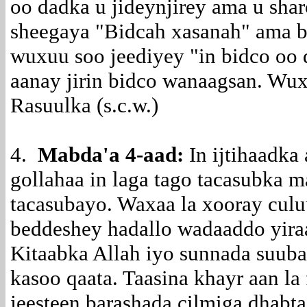
oo dadka u jideynjirey ama u sha
sheegaya "Bidcah xasanah" ama 
wuxuu soo jeediyey "in bidco oo 
aanay jirin bidco wanaagsan. Wuxu
Rasuulka (s.c.w.)
4.
Mabda'a 4-aad:
In ijtihaadka
gollahaa in laga tago tacasubka m
tacasubayo. Waxaa la xooray culu
beddeshey hadallo wadaaddo yira
Kitaabka Allah iyo sunnada suuba
kasoo qaata. Taasina khayr aan la
jeesteen barashada cilmiga dhab