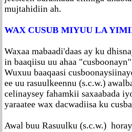
mujtahidiin ah.
WAX CUSUB MIYUU LA YIM
Waxaa mabaadi'daas ay ku dhisn
in baaqiisu uu ahaa "cusboonayn"
Wuxuu baaqaasi cusboonaysiinayey
ee uu rasuulkeennu (s.c.w.) awal
celinaysey fahamkii saxaabada iyo
yaraatee wax dacwadiisa ku cusba
Awal buu Rasuulku (s.c.w.) horay 