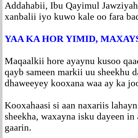
Addahabii, Ibu Qayimul Jawziyah,
xanbalii iyo kuwo kale oo fara ba
YAA KA HOR YIMID, MAXA
Maqaalkii hore ayaynu kusoo qaa
qayb sameen markii uu sheekhu d
dhaweeyey kooxana waa ay ka jo
Kooxahaasi si aan naxariis lahay
sheekha, waxayna isku dayeen in 
gaarin.