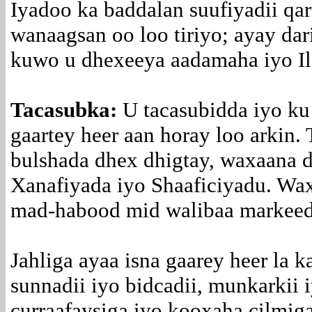
Iyadoo ka baddalan suufiyadii qar
wanaagsan oo loo tiriyo; ayay dar
kuwo u dhexeeya aadamaha iyo Il
Tacasubka:
U tacasubidda iyo ku
gaartey heer aan horay loo arkin.
bulshada dhex dhigtay, waxaana d
Xanafiyada iyo Shaaficiyadu. Wax
mad-habood mid walibaa markeed
Jahliga ayaa isna gaarey heer la k
sunnadii iyo bidcadii, munkarkii 
curraafaysiga iyo kooxaha cilmi