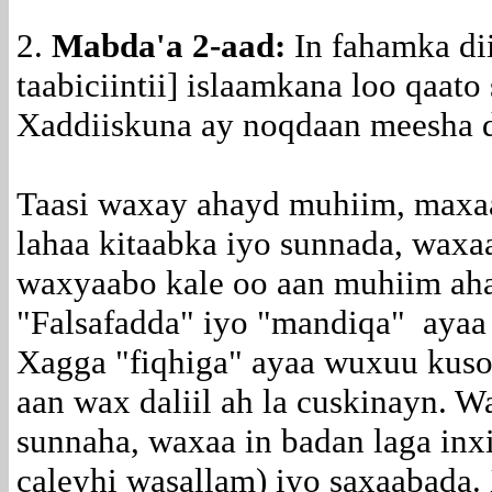
2.
Mabda'a 2-aad:
In fahamka dii
taabiciintii] islaamkana loo qaato
Xaddiiskuna ay noqdaan meesha da
Taasi waxay ahayd muhiim, maxaa
lahaa kitaabka iyo sunnada, waxa
waxyaabo kale oo aan muhiim ah
"Falsafadda" iyo "mandiqa" ayaa
Xagga "fiqhiga" ayaa wuxuu kusoo
aan wax daliil ah la cuskinayn. W
sunnaha, waxaa in badan laga inxi
caleyhi wasallam) iyo saxaabada.