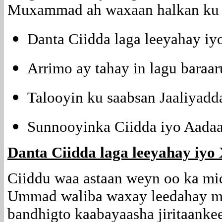
Muxammad ah waxaan halkan ku s
Danta Ciidda laga leeyahay i
Arrimo ay tahay in lagu baraa
Talooyin ku saabsan Jaaliyadd
Sunnooyinka Ciidda iyo Aadaa
Danta Ciidda laga leeyahay iy
Ciiddu waa astaan weyn oo ka mi
Ummad waliba waxay leedahay ma
bandhigto kaabayaasha jiritaank