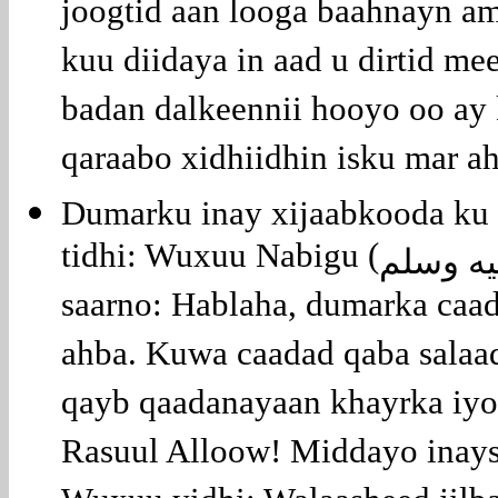
joogtid aan looga baahnayn a
kuu diidaya in aad u dirtid m
badan dalkeennii hooyo oo ay
qaraabo xidhiidhin isku mar ah
Dumarku inay xijaabkooda ku
tidhi: Wuxuu Nabigu (
يه وسلم
saarno: Hablaha, dumarka caa
ahba. Kuwa caadad qaba salaa
qayb qaadanayaan khayrka iyo
Rasuul Alloow! Middayo inaysa