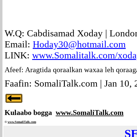
W.Q: Cabdisamad Xoday |
Londo
Email:
Hoday30@hotmail.com
LINK:
www.Somalitalk.com/xod
Afeef: Aragtida qoraalkan waxaa leh qoraag
Faafin: SomaliTalk.com | Jan 10,
Kulaabo bogga
www.SomaliTalk.com
©
www.Somali
Talk.com
S