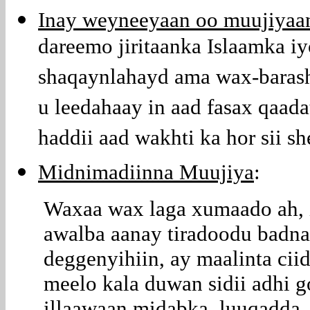
Inay weyneeyaan oo muujiyaa
dareemo jiritaanka Islaamka i
shaqaynlahayd ama wax-barash
u leedahaay in aad fasax qaadat
haddii aad wakhti ka hor sii sh
Midnimadiinna Muujiya
:
Waxaa wax laga xumaado ah, i
awalba aanay tiradoodu badna
deggenyihiin, ay maalinta ci
meelo kala duwan sidii adhi g
illaawaan midabka, luuqadda,