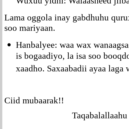
Wuxuu yidhi: Walaasheed jilb
Lama oggola inay gabdhuhu qurux 
soo mariyaan.
Hanbalyee: waa wax wanaagsan 
is bogaadiyo, la isa soo booqdo
xaadho. Saxaabadii ayaa laga w
Ciid mubaarak!!
Taqabalallaah