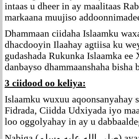
intaas u dheer in ay maalitaas Ra
markaana muujiso addoonnimade
Dhammaan ciidaha Islaamku waxa
dhacdooyin Ilaahay agtiisa ku we
gudashada Rukunka Islaamka ee X
danbayso dhammaanshaha bisha 
3 ciidood oo keliya:
Islaamku wuxuu aqoonsanyahay sa
Fidrada, Ciidda Udxiyada iyo maa
loo oggolyahay in ay u dabbaalde
Nabiga (
صلى الله عليه وسلم
) aya