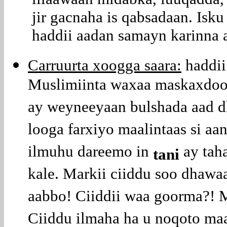
jir gacnaha is qabsadaan. Isk
haddii aadan samayn karinna 
Carruurta xoogga saara:
haddii
Muslimiinta waxaa maskaxdo
ay weyneeyaan bulshada aad d
looga farxiyo maalintaas si aa
ilmuhu dareemo in
ay taha
tani
kale. Markii ciiddu soo dhawa
aabbo! Ciiddii waa goorma?!
Ciiddu ilmaha ha u noqoto ma