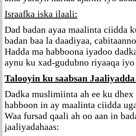
Israafka iska ilaali:
Dad badan ayaa maalinta ciidda ku
badan baa la daadiyaa, cabitaan
Hadda ma habboona iyadoo dadka q
aynu ku xad-gudubno riyaaqa iyo 
Talooyin ku saabsan Jaaliyadda
Dadka muslimiinta ah ee ku dhex
habboon in ay maalinta ciidda uga
Waa fursad qaali ah oo aan in bad
jaaliyadahaas: