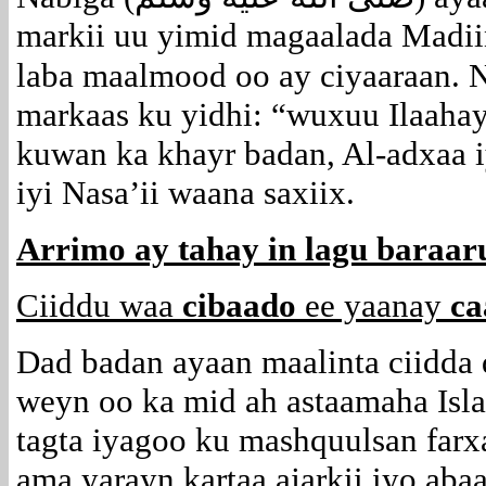
markii uu yimid magaalada Madii
laba maalmood oo ay ciyaaraan. N
markaas ku yidhi: “wuxuu Ilaaha
kuwan ka khayr badan, Al-adxaa 
iyi Nasa’ii waana saxiix.
Arrimo ay tahay in lagu baraa
Ciiddu waa
cibaado
ee yaanay
c
Dad badan ayaan maalinta ciidda
weyn oo ka mid ah astaamaha Isl
tagta iyagoo ku mashquulsan farxa
ama yarayn kartaa ajarkii iyo abaa