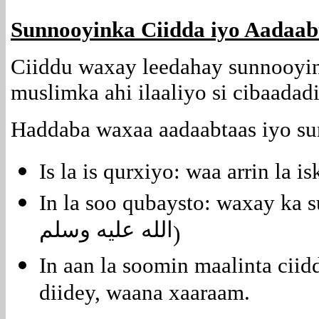
Sunnooyinka Ciidda iyo Aadaab
Ciiddu waxay leedahay sunnooyin
muslimka ahi ilaaliyo si cibaada
Haddaba waxaa aadaabtaas iyo su
Is la is qurxiyo: waa arrin la 
In la soo qubaysto: waxay ka 
الله عليه وسلم
)
In aan la soomin maalinta ciid
diidey, waana xaaraam.