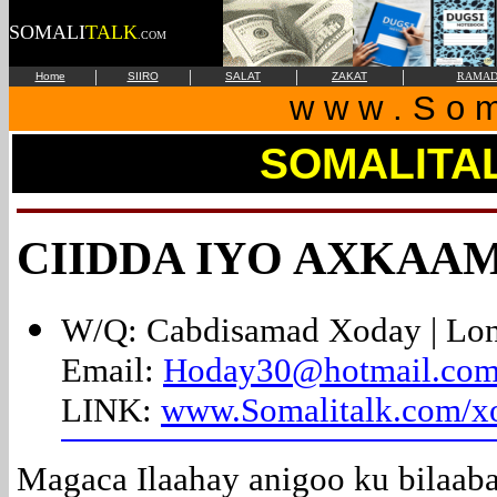
SOMALI
TALK
.COM
|
|
|
|
Home
SIIRO
SALAT
ZAKAT
RAMAD
w w w . S o m 
SOMALITA
CIIDDA IYO AXKAA
W/Q: Cabdisamad Xoday |
Lo
Email:
Hoday30@hotmail.co
LINK:
www.Somalitalk.com/x
Magaca Ilaahay anigoo ku bilaaba