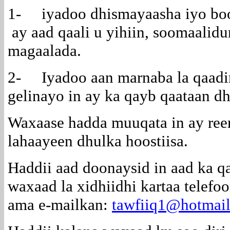
1- iyadoo dhismayaasha iyo boo
ay aad qaali u yihiin, soomaalid
magaalada.
2- Iyadoo aan marnaba la qaadin 
gelinayo in ay ka qayb qaataan d
Waxaase hadda muuqata in ay reer 
lahaayeen dhulka hoostiisa.
Haddii aad doonaysid in aad ka q
waxaad la xidhiidhi kartaa telef
ama e-mailkan:
tawfiiq1@hotmai