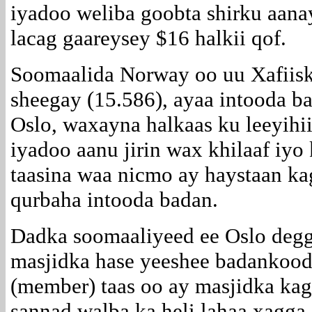
iyadoo weliba goobta shirku aana
lacag gaareysey $16 halkii qof.
Soomaalida Norway oo uu Xafiisk
sheegay (15.586), ayaa intooda 
Oslo, waxayna halkaas ku leeyihi
iyadoo aanu jirin wax khilaaf iyo
taasina waa nicmo ay haystaan ka
qurbaha intooda badan.
Dadka soomaaliyeed ee Oslo degg
masjidka hase yeeshee badankoo
(member) taas oo ay masjidka kag
sannad walba ka heli lahaa xagga