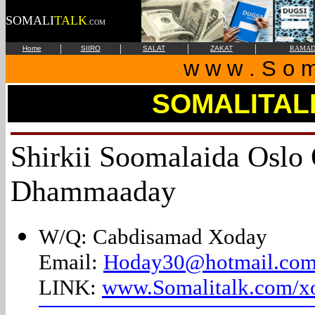
SOMALI
TALK
.COM
|
|
|
|
Home
SIIRO
SALAT
ZAKAT
RAMAD
w w w . S o m 
SOMALITAL
Shirkii Soomalaida Oslo
Dhammaaday
W/Q: Cabdisamad Xoday
Email:
Hoday30@hotmail.co
LINK:
www.Somalitalk.com/x