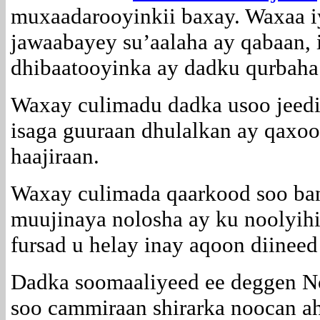
muxaadarooyinkii baxay. Waxaa i
jawaabayey su’aalaha ay qabaan, 
dhibaatooyinka ay dadku qurbaha
Waxay culimadu dadka usoo jeediy
isaga guuraan dhulalkan ay qaxoo
haajiraan.
Waxay culimada qaarkood soo ban
muujinaya nolosha ay ku noolyihi
fursad u helay inay aqoon diine
Dadka soomaaliyeed ee deggen N
soo cammiraan shirarka noocan a