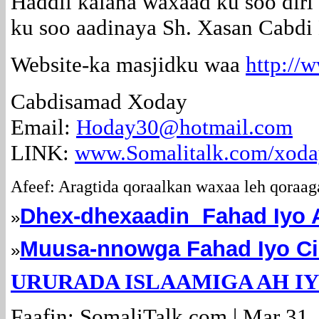
Haddii kalana waxaad ku soo diri
ku soo aadinaya Sh. Xasan Cabdi
Website-ka masjidku waa
http://
Cabdisamad Xoday
Email:
Hoday30@hotmail.com
LINK:
www.Somalitalk.com/xod
Afeef: Aragtida qoraalkan waxaa leh qoraag
Dhex-dhexaadin Fahad Iyo A
»
Muusa-nnowga Fahad Iyo Ci
»
URURADA ISLAAMIGA AH I
Faafin: SomaliTalk.com | Mar 31,