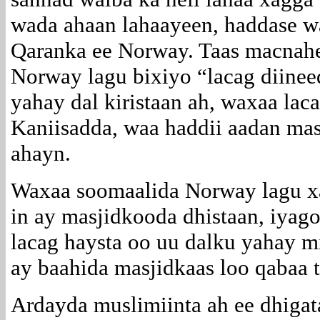
wada ahaan lahaayeen, haddase wa
Qaranka ee Norway. Taas macnahe
Norway lagu bixiyo “lacag diine
yahay dal kiristaan ah, waxaa lac
Kaniisadda, waa haddii aadan mas
ahayn.
Waxaa soomaalida Norway lagu xa
in ay masjidkooda dhistaan, iyago
lacag haysta oo uu dalku yahay m
ay baahida masjidkaas loo qabaa 
Ardayda muslimiinta ah ee dhiga