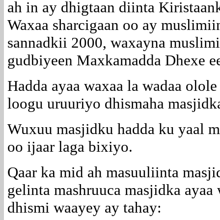
ah in ay dhigtaan diinta Kiristaan
Waxaa sharcigaan oo ay muslimiin
sannadkii 2000, waxayna muslimii
gudbiyeen Maxkamadda Dhexe ee
Hadda ayaa waxaa la wadaa olole 
loogu uruuriyo dhismaha masjidkaa
Wuxuu masjidku hadda ku yaal me
oo ijaar laga bixiyo.
Qaar ka mid ah masuuliinta masji
gelinta mashruuca masjidka ayaa 
dhismi waayey ay tahay: