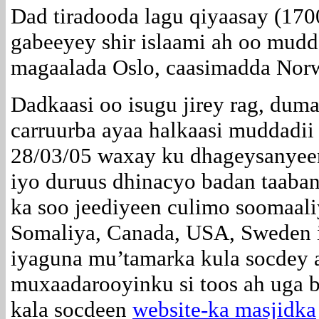
Dad tiradooda lagu qiyaasay (170
gabeeyey shir islaami ah oo mud
magaalada Oslo, caasimadda Nor
Dadkaasi oo isugu jirey rag, duma
carruurba ayaa halkaasi muddadii
28/03/05 waxay ku dhageysanye
iyo duruus dhinacyo badan taaban
ka soo jeediyeen culimo soomaali
Somaliya, Canada, USA, Sweden i
iyaguna mu’tamarka kula socdey a
muxaadarooyinku si toos ah uga b
kala socdeen
website-ka masjidka