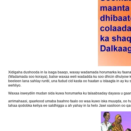
Xidigaha dushooda in la isaga baaqo, waxay wadamada horumarka ku faan
(Wadamada soo koraya), balse waxaa weli wadadda ku soo dhicin dhulyow ku
beeleen lana sahlay runtii, una fudud cid kasta oo haatan u istaagta in ay k
wehliyo.
Waxaa isweydiin mudan sida kuwa horumarka ku talaabsaday dayaxa u gaare
arrimahaasi, qaarkood umaba baahno faalo oo waa kuwo iska muuqda, oo hadd
lahaa qodobka keliya ee saldhigga u ah yahay in la helo Jawi xasiloon oo 