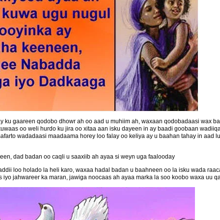
ay ku gaareen qodobo dhowr ah oo aad u muhiim ah, waxaan qodobadaasi wax b
waas oo weli hurdo ku jira oo xitaa aan isku dayeen in ay baadi goobaan wadii
u safarto wadadaasi maadaama horey loo falay oo keliya ay u baahan tahay in aad l
en, dad badan oo caqli u saaxiib ah ayaa si weyn uga faalooday
ii loo holado la heli karo, waxaa hadal badan u baahneen oo la isku wada raacay
qas iyo jahwareer ka maran, jawiga noocaas ah ayaa marka la soo koobo waxa uu 