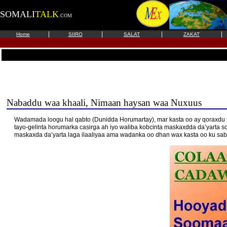
SOMALI
TALK
.COM
|
|
|
|
Home
SIIRO
SALAT
ZAKAT
Nabaddu waa khaali, Nimaan haysan waa Nuxuus
Wadamada loogu hal qabto (Dunidda Horumartay), mar kasta oo ay qoraxdu s
tayo-gelinta horumarka casirga ah iyo waliba kobcinta maskaxdda da’yarta 
maskaxda da’yarta laga ilaaliyaa ama wadanka oo dhan wax kasta oo ku saba