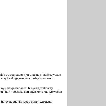
lba oo cuuryaamin karana laga ilaaliyo, waxaa
 waxay ka dhigaysaa inta hartay kuwo wado
ay juhdiga badan ku bixiyeen, welina ay
hamaan hoosta ka xariiqaya kor u kac iyo waliba
an horey adduunka looga baran, waxayna