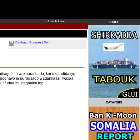
|
Allah Is Great
IIDHEH
Daabaco Boggan | Print
iragelinta waxbarashada, kor u qaadida iyo
u doonayo in uu tiigsado wadankaasi, waxaa
ku furtaa mustaqbalka fog.
XAYAYSIIS