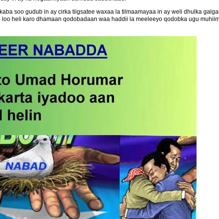
 kaba soo gudub in ay cirka tiigsatee waxaa la tilmaamayaa in ay weli dhulka ga
aawo loo heli karo dhamaan qodobadaan waa haddii la meeleeyo qodobka ugu muhi