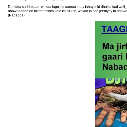
Dunidda saddexaad, waxaa lagu tilmaamaa in ay tahay mid dhulka taal weli,
dhowr qodob oo midba midka kale ka sii liito, waxaa la soo jeediyey in d
(Nabadda).