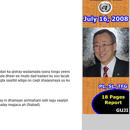
adan ka qishay wadamada iyana loogu yeero
qada dheer ee mudo dad badani ku soo tacab
ugta saartid adiga oo caqli shaqeynaya uu ku
 in dhamaan arrimahani sidii lagu xaqiijin
qaatay magaca ah (Nabad).