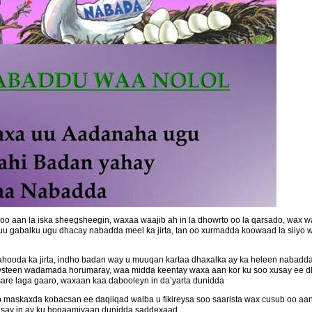
aan la iska sheegsheegin, waxaa waajib ah in la dhowrto oo la qarsado, wax wa
a uu gabalku ugu dhacay nabadda meel ka jirta, tan oo xurmadda koowaad la siiyo
hooda ka jirta, indho badan way u muuqan kartaa dhaxalka ay ka heleen nabadda 
uuleysteen wadamada horumaray, waa midda keentay waxa aan kor ku soo xusay ee d
 sare laga gaaro, waxaan kaa dabooleyn in da’yarta dunidda
o maskaxda kobacsan ee daqiiqad walba u fikireysa soo saarista wax cusub oo a
lisay in ay ku hogaamiyaan dunidda saddexaad.