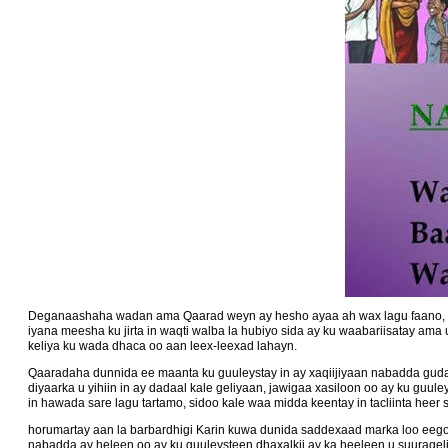
Deganaashaha wadan ama Qaarad weyn ay hesho ayaa ah wax lagu faano, oo 
iyana meesha ku jirta in waqti walba la hubiyo sida ay ku waabariisatay am
keliya ku wada dhaca oo aan leex-leexad lahayn.
Qaaradaha dunnida ee maanta ku guuleystay in ay xaqiijiyaan nabadda guda
diyaarka u yihiin in ay dadaal kale geliyaan, jawigaa xasiloon oo ay ku g
in hawada sare lagu tartamo, sidoo kale waa midda keentay in tacliinta heer
horumartay aan la barbardhigi Karin kuwa dunida saddexaad marka loo eeg
nabadda ay heleen oo ay ku guuleysteen dhaxalkii ay ka heeleen u suurage