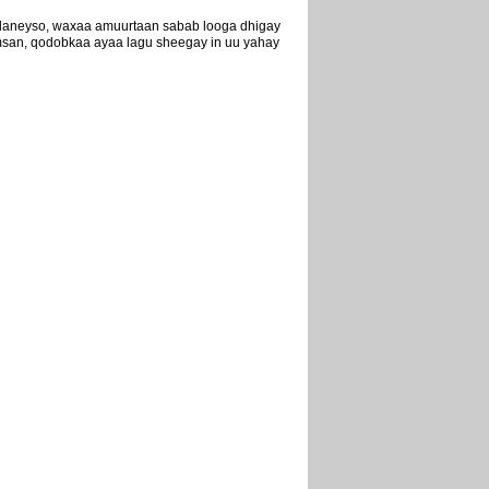
lgalaneyso, waxaa amuurtaan sabab looga dhigay
imsan, qodobkaa ayaa lagu sheegay in uu yahay