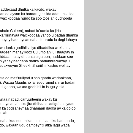
 saddexaad dhulka ka kacdo, waxay
aan oo aysan ku baraarugin sida adduunka loo
ra wax xoogaa hurdo ka soo toos ah qudhooda
lo Galeen), nabad la’aanta ka jirta
 ka fiirinayaa wax xoogaa yar oo u badan dhanka
mbeeyay haddaysan nabad daradu la degi lahayn.
 wadanka gudihiisa iyo dibaddiisa waxba ma
aaqeen mar ay koox Culumo ahi u istaagtay in
 middaanna ay dhuunta u galeen, haddaan soo
ub yahay haddana dadka badankiis waxay u
adaxweyne Sheekh Shariif inkastoo weli ay
asta oo mas’uuliyad u soo qaada wadankaan,
). Waxaa Muqdisho la isugu yimid shirar badan
di goobo, waxaa goobihii la isugu yimid
aa nabad, carruurteenii waxay ku
anaya amaba ku jira dhibaato, adiguba qiyaas
aan ka codsaneynaa dhamaan dadka ay ka go’do
m ah.
rnaba kuu noqon karin meel aad ku badbaado,
cdo, waxaan ugu dambeyntii afka lagu wada