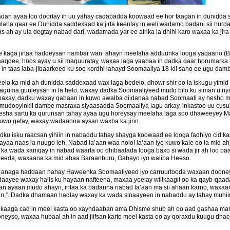
dan ayaa loo doortay in uu yahay caqabadda koowaad ee hor taagan in dunidda
laha qaar ee Dunidda saddexaad ka jirta keentay in weli wadamo badani sii hurd
s ah ay ula degtay nabad dari, wadamada yar ee afrika la dhihi karo waxaa ka ji
 kaga jirtaa haddeysan nambar wan ahayn meelaha adduunka looga yaqaano (Baha
qaaqdee, hoos ayay u sii maquuratay, waxaa laga yaabaa in dadka qaar horumarka
 in taas laba-jibaarkeed ku soo kordhi lahayd Soomaaliya 18-kii sano ee ugu da
lo ka mid ah dunidda saddexaad wax laga bedelo, dhowr shir oo la iskugu yimid
laguma guuleysan in la helo, waxay dadka Soomaaliyeed mudo bilo ku siman u riy
ala baxay, dadku waxay qabaan in kuwo awalba diidanaa nabad Soomaali ay hesho
mudooyinkii dambe masraxa siyaasadda Soomaaliya lagu arkay, inkastoo uu cus
esha sartu ka qurunsan tahay ayaa ugu horeysay meelaha laga soo dhaweeyey M
 kuwo gefay, waxay wadaanna aysan waxba ka jirin.
ku isku raacsan yihiin in nabaddu tahay shayga koowaad ee looga fadhiyo cid k
aa naas la nuugo leh, Nabad la’aan waa nolol la’aan iyo kuwo kale oo la mid ah
 wada xariiqay in nabad waarta oo dhibaatada looga baxo si wada jir ah loo baa
keeda, waxaana ka mid ahaa Baraanburu, Gabayo iyo waliba Heeso.
, anaga haddaan nahay Haweenka Soomaaliyeed iyo carruurtooda waxaan dooneyn
daayee waxay halis ku hayaan nafteena, maxaa yeelay wiilkaagii oo ka qayb-qaad
aan ayaan mudo ahayn, intaa ka badanna nabad la’aan ma sii ahaan karno, wax
an,”. Dadka dhamaan hadlay waxay ka wada sinaayeen in nabaddu ay tahay muhii
aa kaaga cad in meel kasta oo xayndaaban ama Dhisme shub ah oo aad gashaa ma
neyso, waxaa hubaal ah in aad jiifsan karto meel kasta oo ay qoraxdu kuugu dha