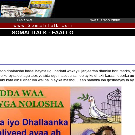
|
RAMADAN
NAGALA SOO XIRIIR
w w w . S o m a l i T a l k . c o m
SOMALITALK - FAALLO
oo dhalaasho hadal haynta ugu badani waxay u janjeertaa dhanka horumarka, dhi
soo koreysa oo lagu toosiyo sida ugu macquulsan oo ay ku dhaxli karaan doorka u
bi kara dib u dhac iyo waliba in ay ka mashquulaan hadafka loo qosheeyey in ay 