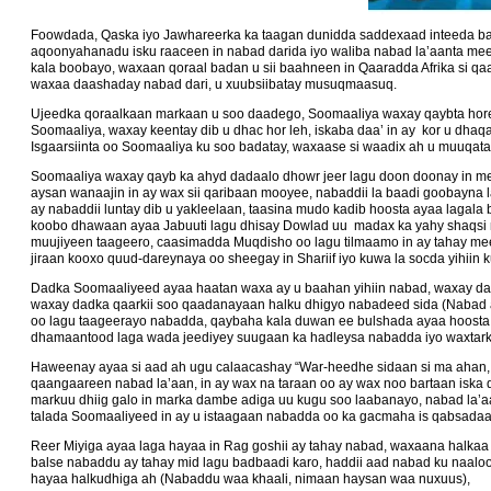
Foowdada, Qaska iyo Jawhareerka ka taagan dunidda saddexaad inteeda ba
aqoonyahanadu isku raaceen in nabad darida iyo waliba nabad la’aanta mee
kala boobayo, waxaan qoraal badan u sii baahneen in Qaaradda Afrika si qaa
waxaa daashaday nabad dari, u xuubsiibatay musuqmaasuq.
Ujeedka qoraalkaan markaan u soo daadego, Soomaaliya waxay qaybta hore
Soomaaliya, waxay keentay dib u dhac hor leh, iskaba daa’ in ay kor u dha
Isgaarsiinta oo Soomaaliya ku soo badatay, waxaase si waadix ah u muuqata
Soomaaliya waxay qayb ka ahyd dadaalo dhowr jeer lagu doon doonay in mee
aysan wanaajin in ay wax sii qaribaan mooyee, nabaddii la baadi goobayna 
ay nabaddii luntay dib u yakleelaan, taasina mudo kadib hoosta ayaa lag
koobo dhawaan ayaa Jabuuti lagu dhisay Dowlad uu madax ka yahy shaqsi 
muujiyeen taageero, caasimadda Muqdisho oo lagu tilmaamo in ay tahay me
jiraan kooxo quud-dareynaya oo sheegay in Shariif iyo kuwa la socda yihiin
Dadka Soomaaliyeed ayaa haatan waxa ay u baahan yihiin nabad, waxay dad
waxay dadka qaarkii soo qaadanayaan halku dhigyo nabadeed sida (Nabad ay
oo lagu taageerayo nabadda, qaybaha kala duwan ee bulshada ayaa hoosta ka
dhamaantood laga wada jeediyey suugaan ka hadleysa nabadda iyo waxtar
Haweenay ayaa si aad ah ugu calaacashay “War-heedhe sidaan si ma ahan
qaangaareen nabad la’aan, in ay wax na taraan oo ay wax noo bartaan iska 
markuu dhiig galo in marka dambe adiga uu kugu soo laabanayo, nabad la’
talada Soomaaliyeed in ay u istaagaan nabadda oo ka gacmaha is qabsada
Reer Miyiga ayaa laga hayaa in Rag goshii ay tahay nabad, waxaana halk
balse nabaddu ay tahay mid lagu badbaadi karo, haddii aad nabad ku naaloo
hayaa halkudhiga ah (Nabaddu waa khaali, nimaan haysan waa nuxuus),