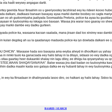
a ola hadli weysey angagax dartii.
rtey geerida Nuur Ibraahim oo u geeriyoodey tacshiirad eey ku rideen kooxo hube
mada dalkani, dadkaasi banaan baxayay ayaa markii dambe boobey oo cagta mariye
an oo ah gudoomiyaha jaaliyada Soomaalida Pretoria, police-ka ayaa ku guuldar
aan in tuulooyinka ey iskaga soo baxaan. Waxaa jira warar isoo gaaray oo sheega
aayay markii dambe eey dadku gurteen.
ada police-ka, waxaana kacsan xaalada, mana jiraan dad loo xirxirey wax dambi
 kulan degdeg ah uu la qaadanayo madaxda police-ka iyo dowlada dalkani ee ca
U DHICIN”. Waxaase hada soo baxaysa ama eeyba aheyd in dhoofkani uu yahay
n ninkii tuulo ka ganacsada eey halis tahay in la dilayo, sidaasi oo eey dadka 
xitaa gaartay heer dukaankii shalay nin lagu diley, ee dhiigu ka qoyanyahay uu 
TEE,WAAN SHAQAYSANAYAA”. Balse waxaa jira dad badan oo tuulooyinka kasoo
hiin dadka maalin kasta soo galaya dalka ee ey hubanti tahay in eey tuulooyinka
eey ka fiirsadaan in dhalinyarada lasoo diro, oo halkani ay halis tahay. Sidoo k
BAARID | SEARCH