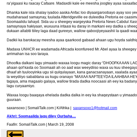
ra’yigaasi ku raacay Cafaare. Madaxdii kale ee meesha joogtey ayaa saxaafad
Dhanka kale isla shalay iyadoo aaska Anfac loo diyaargaroobayo ayay soo yee
mudaharaad samaynay, tuulada Atteridgeville ee duleedka Pretoria ee caasi
Soomaalidu lahayd. Sida uu u sheegey wargeyska Pretoria News Cabdul Xass
samaynaya hakiyaan, wuxuuna intaasi ku daray in markani eey dadka u sheegay
dukaan allabtii tiiley laga daad gureeyo, wallow qaboojiyeyaashii la qaadi w
Dadkii ka barokacay meesha ayaa qaarkood gabaad ahaan ugu hoyda saldhigy
Madaxa UNHCR ee wadamada Africada koonfureed Mr. Abel ayaa la sheegey in
arrimahan isa soo taraya.
Dhoofka dalkani lagu yimaado waxaa loogu magic daray “DHOOFKA AAN LAG
ahaan qof kasta oo Soomaali ah oo aad wax weeydiiso waxa uu kuu sheegayaa i
dhaaf ah tuulooyinka ugu sii qulqulayaan, kana ganacsanayaan, xaalada ayaa 
la weydiiyo sababtana uu kugu oranayo “MAXAA NAFTEEYDA ILAAHBAA HEYS
tagaya, ama magaalo galaya, wallow tirada dadka noocaasi ah eey ka badanyi
lagu curyaamiyo.
Waxaa loogu baaqaya ehelada dadka dalka in eey ka shaqeystaan u yimaado, in 
guuraan.
saxansoxo | SomaliTalk.com | K/Afrika |
saxansoxo1@hotmail.com
Akhri: Soomaalida lagu diley Qurbaha....
Faafin: SomaliTalk.com | March 19, 2008