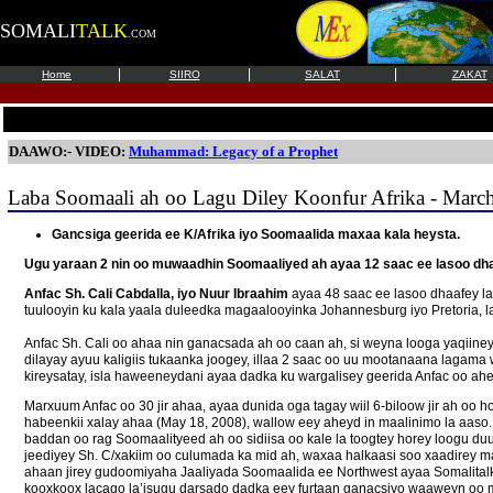
SOMALI
TALK
.COM
|
|
|
Home
SIIRO
SALAT
ZAKAT
DAAWO:- VIDEO:
Muhammad: Legacy of a Prophet
Laba Soomaali ah oo Lagu Diley Koonfur Afrika - Marc
Gancsiga geerida ee K/Afrika iyo Soomaalida maxaa kala heysta.
Ugu yaraan 2 nin oo muwaadhin Soomaaliyed ah ayaa 12 saac ee lasoo dhaaf
Anfac Sh. Cali Cabdalla, iyo Nuur Ibraahim
ayaa 48 saac ee lasoo dhaafey la
tuulooyin ku kala yaala duleedka magaalooyinka Johannesburg iyo Pretoria, la
Anfac Sh. Cali oo ahaa nin ganacsada ah oo caan ah, si weyna looga yaqiin
dilayay ayuu kaligiis tukaanka joogey, illaa 2 saac oo uu mootanaana lagama
kireysatay, isla haweeneydani ayaa dadka ku wargalisey geerida Anfac oo ah
Marxuum Anfac oo 30 jir ahaa, ayaa dunida oga tagay wiil 6-biloow jir ah o
habeenkii xalay ahaa (May 18, 2008), wallow eey aheyd in maalinimo la aaso.
baddan oo rag Soomaalityeed ah oo sidiisa oo kale la toogtey horey loogu d
jeediyey Sh. C/xakiim oo culumada ka mid ah, waxaa halkaasi soo xaadirey
ahaan jirey gudoomiyaha Jaaliyada Soomaalida ee Northwest ayaa Somalitalk.
kooxkoox lacago la’isugu darsado dadka eey furtaan ganacsiyo waaweyn oo 