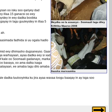
ysan oo isku soo qariyey dad
y illaa 15 ganacsi oo eey
aystey in eey dadka boobka
yay in lagu guuleystey in illaa 5
Meydka oo la asaasyo - Soomaali lagu diley
K/Afrika Maarso 2008
 ah.
asimada fadhida si uu ogala hadlo
 mid eey dhimasho dugsaneyso. Gaar
oga warhayaan, ayaa dadka eey si xad
qof kale oo Soomaali gadanayo, marka
 baxaya, oo ama dalka isaga
 galayaan, ee amaba lagu dilo amaba
Aaaska marxuumka
ale dadka tuulooyinka ku jira ayaa waxaa loogu baaqay in ay isga soo