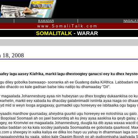
|
|
RAMADAN
NAGALA S
w w w . S o m a l i T a l k . c o m
SOMALITALK
- WARAR
h 18, 2008
ey lagu aasey K/afrika, markii lagu dhextoogtey ganacsi eey ku dhex heystee
gu diley gobolka barwaaqo- sooranka ah ee Guateng dalka K/Africa. Labbadani mu
bo dhacdo oo kale gadisan balse isku natiijo ku dhamaaday ”Dil”.
ey magaalada Johannesburg ayaa nin hubeysan uu dhex toogtey dukaankiisa oo ku 
 warhelin, markii eey xabada ku dhacday galabnimadii isniinta ayaa isaga oo dhaa
eyd mid si weyn looga argagaxay, gurmadkii ugu horeeyey ee isbitaalka ogu tagay
o hoyaadis mardhow guursaday, aheydna guurkii ugu horeeyey ee noloshiisa uu ga
 Boqolaal Soomaali ah oo jawi baroordiiq ah ku jirey ayaa aaskiisa ka qeyb galay
uugey, ee Kromvlei ee magaalada Johannesburg, duugta ka dib ayaa waxaa wacdi d
 madax baddan oo ka kala socdey jaaliyada Soomaalida ee gobolada qaarkood. Ma
com u sheegey in xalka kaliya ee dilka loo hayo uu yahay in dhammaan laga soo 
magaalooyinka ku yaala, sidoo kale Qaasim Boosh oo ah gudoomiyaha jaaliyada