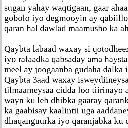
sugan yahay waqtigaan, gaar ahaa
gobolo iyo degmooyin ay qabiillo
qaran hal dawlad maamusho ka aha
Qaybta labaad waxay si qotodhee
iyo rafaadka qabsaday ama hayst
meel ay joogaanba gudaha dalka i
Qaybta 3aad waxay isweydiineysa
tilmaameysaa cidda loo tiirinayo
wayn ku leh dhibka gaaray qaran
ka gaabisay kaalintii uga aaddane
dhaqanguurka iyo qaranjabka ku