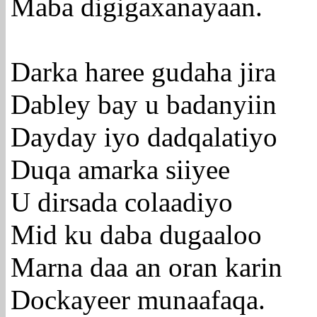
Maba digigaxanayaan.
Darka haree gudaha jira
Dabley bay u badanyiin
Dayday iyo dadqalatiyo
Duqa amarka siiyee
U dirsada colaadiyo
Mid ku daba dugaaloo
Marna daa an oran karin
Dockayeer munaafaqa.