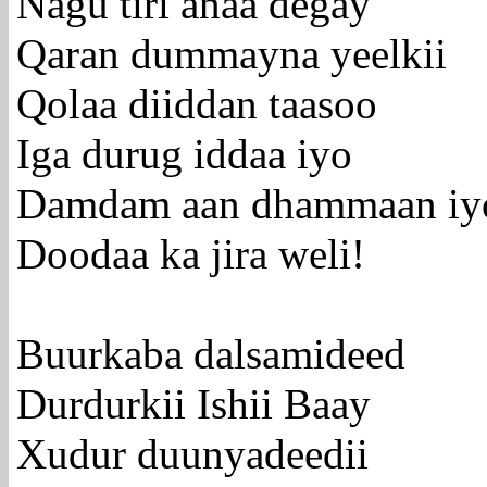
Nagu tiri anaa degay
Qaran dummayna yeelkii
Qolaa diiddan taasoo
Iga durug iddaa iyo
Damdam aan dhammaan iy
Doodaa ka jira weli!
Buurkaba dalsamideed
Durdurkii Ishii Baay
Xudur duunyadeedii