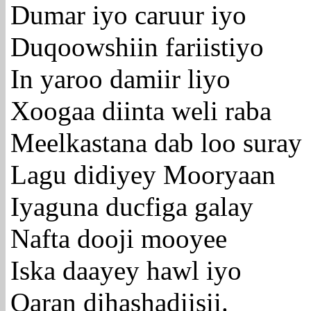
Dumar iyo caruur iyo
Duqoowshiin fariistiyo
In yaroo damiir liyo
Xoogaa diinta weli raba
Meelkastana dab loo suray
Lagu didiyey Mooryaan
Iyaguna ducfiga galay
Nafta dooji mooyee
Iska daayey hawl iyo
Qaran dihashadiisii.