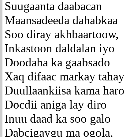
Suugaanta daabacan
Maansadeeda dahabkaa
Soo diray akhbaartoow,
Inkastoon daldalan iyo
Doodaha ka gaabsado
Xaq difaac markay tahay
Duullaankiisa kama haro
Docdii aniga lay diro
Inuu daad ka soo galo
Dabcigaygu ma ogola,