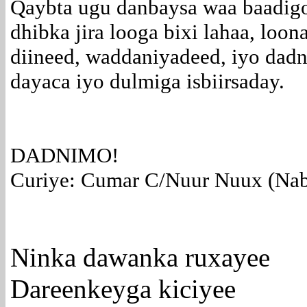
Qaybta ugu danbaysa waa baadigo
dhibka jira looga bixi lahaa, loon
diineed, waddaniyadeed, iyo dadn
dayaca iyo dulmiga isbiirsaday.
DADNIMO!
Curiye: Cumar C/Nuur Nuux (Na
Ninka dawanka ruxayee
Dareenkeyga kiciyee