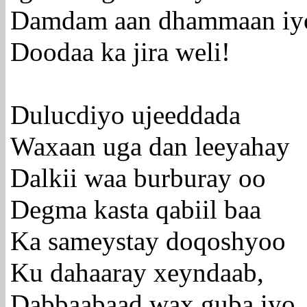
Damdam aan dhammaan iy
Doodaa ka jira weli!
Dulucdiyo ujeeddada
Waxaan uga dan leeyahay
Dalkii waa burburay oo
Degma kasta qabiil baa
Ka sameystay doqoshyoo
Ku dahaaray xeyndaab,
Dabbaabaad wax guba iyo