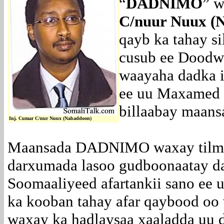
“
DADNIMO
” w
C/nuur Nuux (
qayb ka tahay si
cusub ee Doodw
waayaha dadka 
ee uu Maxamed 
billaabay maans
Inj. Cumar C/nur Nuux (Nabaddoon)
Maansada DADNIMO waxay tilma
darxumada lasoo gudboonaatay da
Soomaaliyeed afartankii sano ee
ka kooban tahay afar qaybood oo
waxay ka hadlaysaa xaaladda uu 