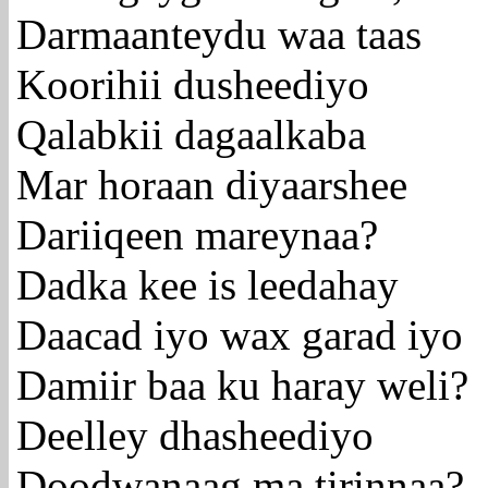
Darmaanteydu waa taas
Koorihii dusheediyo
Qalabkii dagaalkaba
Mar horaan diyaarshee
Dariiqeen mareynaa?
Dadka kee is leedahay
Daacad iyo wax garad iyo
Damiir baa ku haray weli?
Deelley dhasheediyo
Doodwanaag ma tirinnaa?