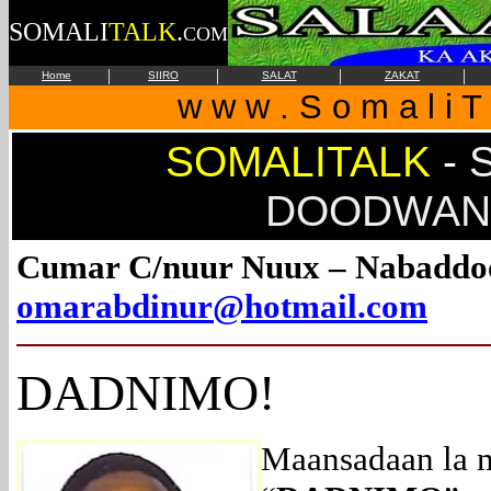
SOMALI
TALK
.
COM
|
|
|
|
Home
SIIRO
SALAT
ZAKAT
w w w . S o m a l i T 
SOMALITALK
-
S
DOODWAN
Cumar C/nuur Nuux – Nabaddo
omarabdinur@hotmail.com
DADNIMO
!
Maansadaan la 