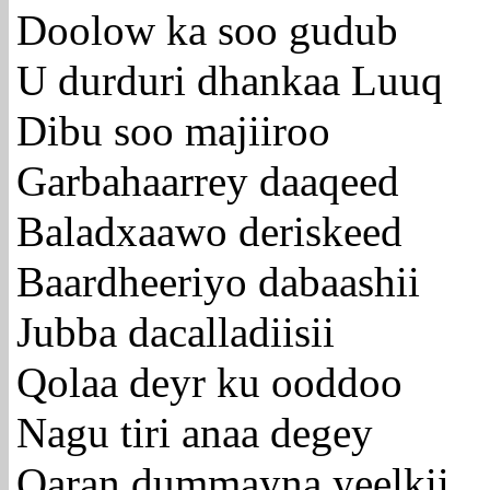
Doolow ka soo gudub
U durduri dhankaa Luuq
Dibu soo majiiroo
Garbahaarrey daaqeed
Baladxaawo deriskeed
Baardheeriyo dabaashii
Jubba dacalladiisii
Qolaa deyr ku ooddoo
Nagu tiri anaa degey
Qaran dummayna yeelkii