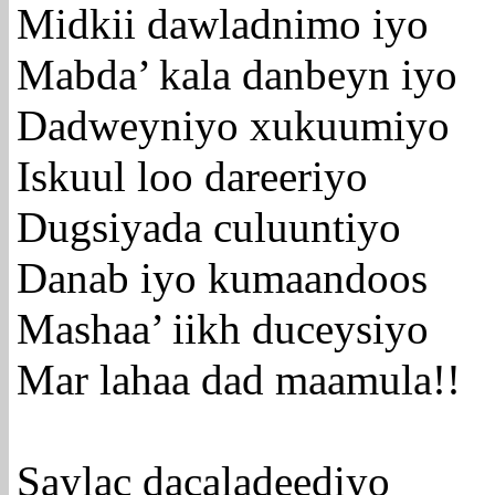
Midkii dawladnimo iyo
Mabda’ kala danbeyn iyo
Dadweyniyo xukuumiyo
Iskuul loo dareeriyo
Dugsiyada culuuntiyo
Danab iyo kumaandoos
Mashaa’ iikh duceysiyo
Mar lahaa dad maamula!!
Saylac dacaladeediyo