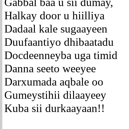
Gabbal baa u sii dumay,
Halkay door u hiilliya
Dadaal kale sugaayeen
Duufaantiyo dhibaatadu
Docdeenneyba uga timid
Danna seeto weeyee
Darxumada aqbale oo
Gumeystihii dilaayeey
Kuba sii durkaayaan!!