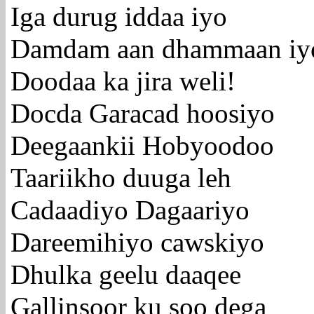
Iga durug iddaa iyo
Damdam aan dhammaan iy
Doodaa ka jira weli!
Docda Garacad hoosiyo
Deegaankii Hobyoodoo
Taariikho duuga leh
Cadaadiyo Dagaariyo
Dareemihiyo cawskiyo
Dhulka geelu daaqee
Gallinsoor ku soo dega