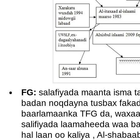
FG:
salafiyada maanta isma 
badan noqdayna tusbax fakada
baarlamaanka TFG da, waxaa u
salifiyada laamaheeda waa ba
hal laan oo kaliya , Al-shaba