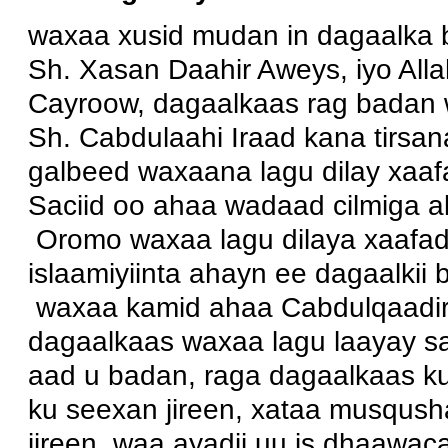
waxaa xusid mudan in dagaalka b
Sh. Xasan Daahir Aweys, iyo All
Cayroow, dagaalkaas rag badan 
Sh. Cabdulaahi Iraad kana tirsan
galbeed waxaana lagu dilay xaa
Saciid oo ahaa wadaad cilmiga 
Oromo waxaa lagu dilaya xaafada
islaamiyiinta ahayn ee dagaalkii b
waxaa kamid ahaa Cabdulqaadir Y
dagaalkaas waxaa lagu laayay sa
aad u badan, raga dagaalkaas ku
ku seexan jireen, xataa musqush
jireen, waa ayadii uu is dhaawa