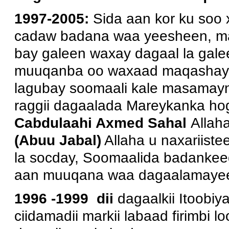
1997-2005:
Sida aan kor ku soo
cadaw badana waa yeesheen, m
bay galeen waxay dagaal la gale
muuqanba oo waxaad maqashay e
lagubay soomaali kale masama
raggii dagaalada Mareykanka h
Cabdulaahi Axmed Sahal
Allaha
(Abuu Jabal)
Allaha u naxariiste
la socday, Soomaalida badanke
aan muuqana waa dagaalamayee
1996 -1999 dii
dagaalkii Itoobiy
ciidamadii markii labaad firimbi lo