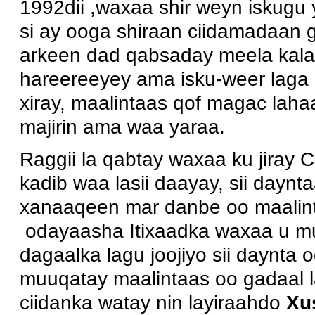
1992dii ,waxaa shir weyn iskugu
si ay ooga shiraan ciidamadaan 
arkeen dad qabsaday meela kalan
hareereeyey ama isku-weer lag
xiray, maalintaas qof magac lah
majirin ama waa yaraa.
Raggii la qabtay waxaa ku jiray
kadib waa lasii daayay, sii daynt
xanaaqeen mar danbe oo maalinta
odayaasha Itixaadka waxaa u mu
dagaalka lagu joojiyo sii daynta
muuqatay maalintaas oo gadaal 
ciidanka watay nin layiraahdo
Xu