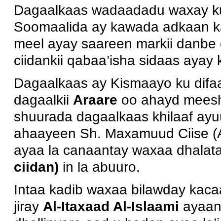
Dagaalkaas wadaadadu waxay k
Soomaalida ay kawada adkaan ka
meel ayay saareen markii danbe
ciidankii qabaa’isha sidaas ayay
Dagaalkaas ay Kismaayo ku dif
dagaalkii
Araare
oo ahayd meesh
shuurada dagaalkaas khilaaf ayu
ahaayeen Sh. Maxamuud Ciise (A
ayaa la canaantay waxaa dhalata
ciidan)
in la abuuro.
Intaa kadib waxaa bilawday kacaan
jiray
Al-Itaxaad Al-Islaami
ayaan