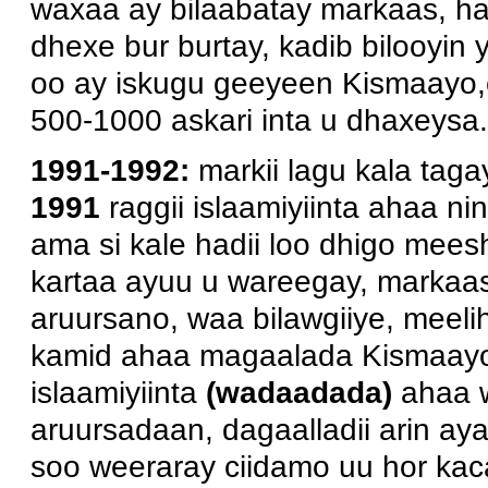
waxaa ay bilaabatay markaas, ha
dhexe bur burtay, kadib bilooyin
oo ay iskugu geeyeen Kismaayo,
500-1000 askari inta u dhaxeysa
1991-1992:
markii lagu kala ta
1991
raggii islaamiyiinta ahaa n
ama si kale hadii loo dhigo mees
kartaa ayuu u wareegay, markaa
aruursano, waa bilawgiiye, meel
kamid ahaa magaalada Kismaayo,
islaamiyiinta
(wadaadada)
ahaa 
aruursadaan, dagaalladii arin a
soo weeraray ciidamo uu hor kacay