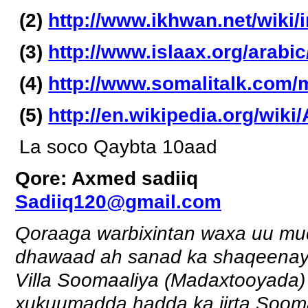
(2)
http://www.ikhwan.net/wiki/
(3)
http://www.islaax.org/arabic
(4)
http://www.somalitalk.com/
(5)
http://en.wikipedia.org/wiki/
La soco Qaybta 10aad
Qore: Axmed sadiiq
Sadiiq120@gmail.com
Qoraaga warbixintan waxa uu mu
dhawaad ah sanad ka shaqeenay
Villa Soomaaliya (Madaxtooyada)
xukuumadda hadda ka jirta Soom