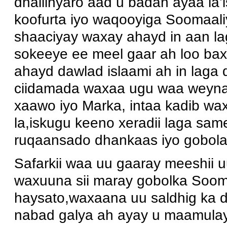
dhallinyaro aad u badan ayaa la
koofurta iyo waqooyiga Soomaal
shaaciyay waxay ahayd in aan la
sokeeye ee meel gaar ah loo bax
ahayd dawlad islaami ah in laga 
ciidamada waxaa ugu waa weyna
xaawo iyo Marka, intaa kadib wax
la,iskugu keeno xeradii laga sam
ruqaansado dhankaas iyo gobola
Safarkii waa uu gaaray meeshii 
waxuuna sii maray gobolka Sooma
haysato,waxaana uu saldhig ka d
nabad galya ah ayay u maamula