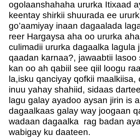
ogolaanshahaha ururka Itixaad 
keentay shirkii shuurada ee ururki
go’aamiyay inaan dagaalada lag
reer Hargaysa aha oo ururka ah
culimadii ururka dagaalka lagul
qaadan karnaa?, jawaabtii lasoo
kan oo ah qabiil see qiil loogu 
la,isku qanciyay qofkii maalkiisa, 
inuu yahay shahiid, sidaas dartee
lagu galay ayadoo aysan jirin is 
dagaalkaas galay way joogaan q
wadaan dagaalka rag badan ayaa
wabigay ku daateen.