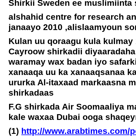
Shirkii Sweden ee muslimiinta
alshahid centre for research 
janaayo 2010 ,alislaamyoun s
Kulan uu qoraagu kula kulmay
Cayroow shirkadii diyaaradaha
waramay wax badan iyo safarkii
xanaaqa uu ka xanaaqsanaa ka
ururka Al-itaxaad markaasna 
shirkadaas
F.G shirkada Air Soomaaliya m
kale waxaa Dubai ooga shaqey
(1)
http://www.arabtimes.com/po