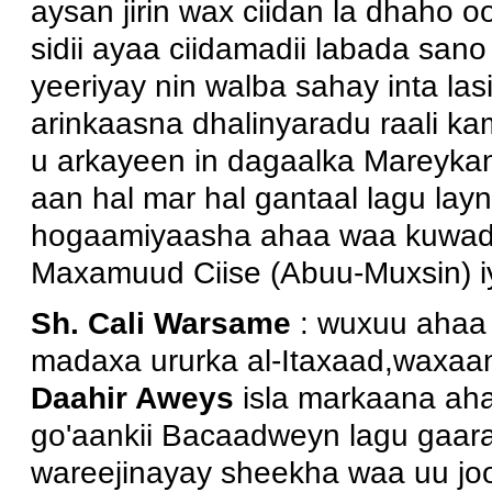
aysan jirin wax ciidan la dhaho oo
sidii ayaa ciidamadii labada sano
yeeriyay nin walba sahay inta la
arinkaasna dhalinyaradu raali k
u arkayeen in dagaalka Mareykan
aan hal mar hal gantaal lagu layni
hogaamiyaasha ahaa waa kuwada
Maxamuud Ciise (Abuu-Muxsin) iy
Sh. Cali Warsame
: wuxuu ahaa
madaxa ururka al-Itaxaad,waxaa
Daahir Aweys
isla markaana aha
go'aankii Bacaadweyn lagu gaar
wareejinayay sheekha waa uu jo