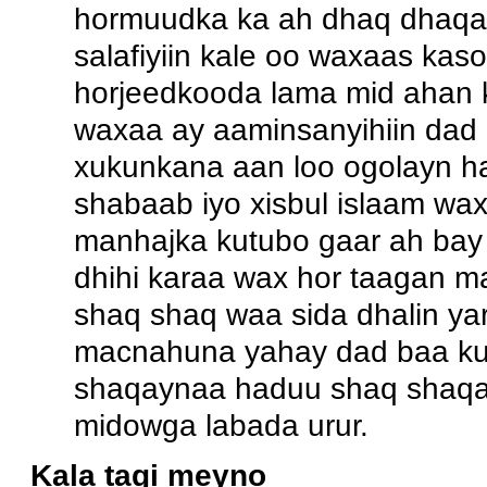
hormuudka ka ah dhaq dhaqaa
salafiyiin kale oo waxaas kas
horjeedkooda lama mid ahan 
waxaa ay aaminsanyihiin dad 
xukunkana aan loo ogolayn ha
shabaab iyo xisbul islaam w
manhajka kutubo gaar ah bay 
dhihi karaa wax hor taagan 
shaq shaq waa sida dhalin y
macnahuna yahay dad baa ku 
shaqaynaa haduu shaq shaqa
midowga labada urur.
Kala tagi meyno