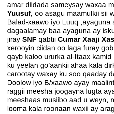
amar diidada sameysay waxaa m
Yuusuf,
oo asagu maamulkii sii
Balad-xaawo iyo Luuq ,ayaguna si
dagaalamay baa ayaguna ay isku 
jiray
SNF
qabtii
Cumar Xaaji Xas
xerooyin ciidan oo laga furay go
qayb kaloo ururka al-Itaax kam
ku yeelan go’aankii ahaa kala dir
carootay waxay ku soo qaaday da
Doolow iyo B/xaawo ayay maalin
raggii meesha joogayna lugta ay
meeshaas musiibo aad u weyn, m
looma kala roonaan waxii ay ara