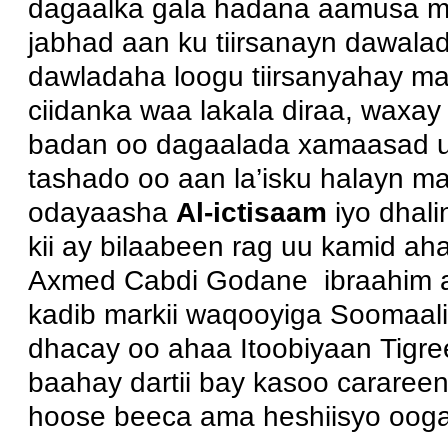
dagaalka gala hadana aamusa m
jabhad aan ku tiirsanayn dawalad
dawladaha loogu tiirsanyahay maji
ciidanka waa lakala diraa, waxa
badan oo dagaalada xamaasad u q
tashado oo aan la’isku halayn mar 
odayaasha
Al-ictisaam
iyo dhali
kii ay bilaabeen rag uu kamid a
Axmed Cabdi Godane ibraahim a
kadib markii waqooyiga Soomaal
dhacay oo ahaa Itoobiyaan Tigree
baahay dartii bay kasoo carareen,
hoose beeca ama heshiisyo oog