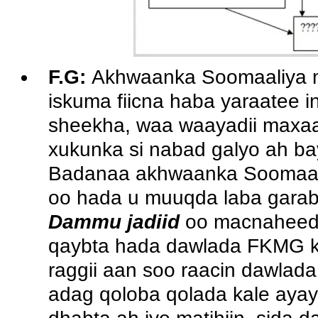
F.G:
Akhwaanka Soomaaliya ma
iskuma fiicna haba yaraatee i
sheekha, waa waayadii maxaa
xukunka si nabad galyo ah ba
Badanaa akhwaanka Soomaal
oo hada u muuqda laba garab
Dammu jadiid
oo macnaheed
qaybta hada dawlada FKMG ku 
raggii aan soo raacin dawlad
adag qoloba qolada kale ayay