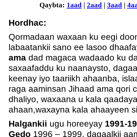
Qaybta:
1aad
|
2aad
|
3aad
|
4a
Hordhac:
Qormadaan waxaan ku eegi doon
labaatankii sano ee lasoo dhaaf
ama
dad magaca wadaado ku daga
saxaafaddu ku naanaysto,
dagaa
keenay iyo taariikh ahaanba, isl
raga aaminsan Jihaad ama qori ca
dhaliyo, waxaana u kala qaadayaa
ahaan,waxayna kala ahaayeen si
Halgankii
ugu horeeyay
1991-19
Gedo
1996 – 1999, dagaalkii a