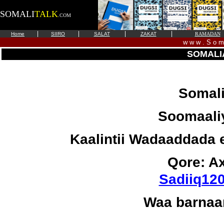
SOMALI
TALK
.COM
|
|
|
|
Home
SIIRO
SALAT
ZAKAT
RAMADAN
w w w . S o m 
SOMALI
Somali
Soomaaliy
Kaalintii Wadaaddada 
Qore: A
Sadiiq12
Waa barnaam