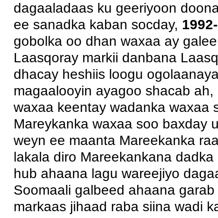
dagaaladaas ku geeriyoon doona
ee sanadka kaban socday,
1992-
gobolka oo dhan waxaa ay galee
Laasqoray markii danbana Laas
dhacay heshiis loogu ogolaanay
magaalooyin ayagoo shacab ah,
waxaa keentay wadanka waxaa s
Mareykanka waxaa soo baxday u
weyn ee maanta Mareekanka raad
lakala diro Mareekankana dadka d
hub ahaana lagu wareejiyo dag
Soomaali galbeed ahaana garab k
markaas jihaad raba siina wadi k