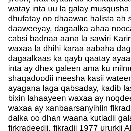
watay inta uu la galay musqusha
dhufatay oo dhaawac halista ah 
daaweeyay, dagaalka ahaa nooca
cabsi badnaa aana la sawiri Kar
waxaa la dhihi karaa aabaha daga
dagaalkaas ka qayb qaatay ayaa
inta ay dhex galeen ama ku mi
shaqadoodii meesha kasii wateen
ayagana laga qabsaday, kadib la
bixin lahaayeen waxaa ay noqde
waxaa ay xanbaarsanyihiin fikra
dalka oo dhan waana kutladii g
firkradeedii, fikradii 1977 ururkii