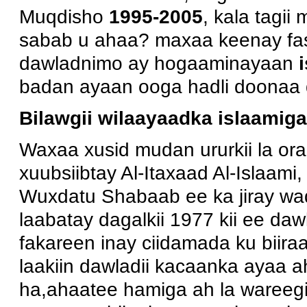
Muqdisho
1995-2005
, kala tagii
sabab u ahaa?
maxaa keenay fas
dawladnimo ay hogaaminayaan
badan ayaan ooga hadli doonaa 
Bilawgii wilaayaadka islaamiga
Waxaa xusid mudan ururkii la ora
xuubsiibtay Al-Itaxaad Al-Islaami
Wuxdatu Shabaab ee ka jiray waq
laabatay dagalkii 1977 kii ee daw
fakareen inay ciidamada ku biira
laakiin dawladii kacaanka ayaa a
ha,ahaatee hamiga ah la waree