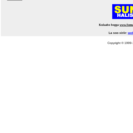
Kulaabo bogga
www.Soma
La soo xiriir:
web
Copyright © 1999-1