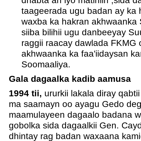
dhabta ah iyo matihiin ,sida
taageerada ugu badan ay ka
waxba ka hakran akhwaanka S
siiba bilihii ugu danbeeyay S
raggii raacay dawlada FKMG 
akhwaanka ka faa'iidaysan ka
Soomaaliya.
Gala dagaalka kadib aamusa
1994 tii,
ururkii lakala diray qab
ma saamayn oo ayagu Gedo degm
maamulayeen dagaalo badana wa
gobolka sida dagaalkii Gen. Cay
dhintay rag badan waxaana kam