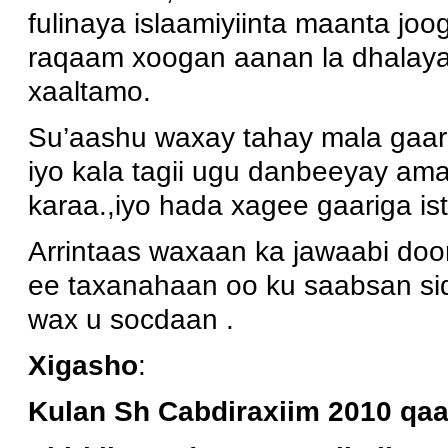
fulinaya islaamiyiinta maanta joo
raqaam xoogan aanan la dhalayal
xaaltamo.
Su’aashu waxay tahay mala gaari
iyo kala tagii ugu danbeeyay ama
karaa.,iyo hada xagee gaariga i
Arrintaas waxaan ka jawaabi do
ee taxanahaan oo ku saabsan si
wax u socdaan .
Xigasho
:
Kulan Sh Cabdiraxiim 2010 qaa