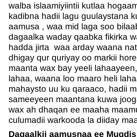
walba islaamiyiintii kutlaa hoga
kadibna hadii lagu guulaystana k
aamusa , waa mid laga soo bilaab
dagaalka waday qaabka fikirka w
hadda jirta waa arday waana natii
dhigay qur quriyay oo markii hore
maanta wax bay yeeli lahaayeen,
lahaa, waana loo maaro heli laha
mahaysto uu ku qaraaco, hadii ma
sameeyeen maantana kuwa joog
wax ah dhaqan ee maaha maamul 
culumadii warkooda la diiday maa
Dagaalkii aamusnaa ee Muqdis