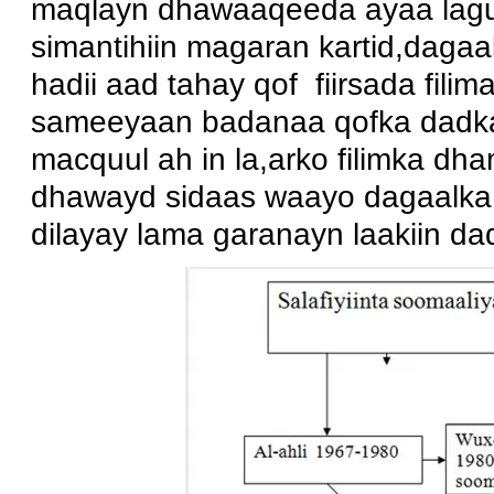
maqlayn dhawaaqeeda ayaa lagu d
simantihiin magaran kartid,dagaal
hadii aad tahay qof fiirsada fil
sameeyaan badanaa qofka dadka 
macquul ah in la,arko filimka dh
dhawayd sidaas waayo dagaalka
dilayay lama garanayn laakiin da