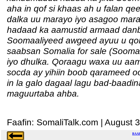
aha in qof si khaas ah u falan qeey
dalka uu marayo iyo asagoo mara
hadaad ka aamustid armaad dan
Soomaaliyeed awgeed ayuu u qora
saabsan Somalia for sale (Soomaa
iyo dhulka. Qoraagu waxa uu aa
socda ay yihiin boob qarameed oo
in la galo dagaal lagu bad-baadi
maguurtaba ahba.
Faafin: SomaliTalk.com | August 
BAAR