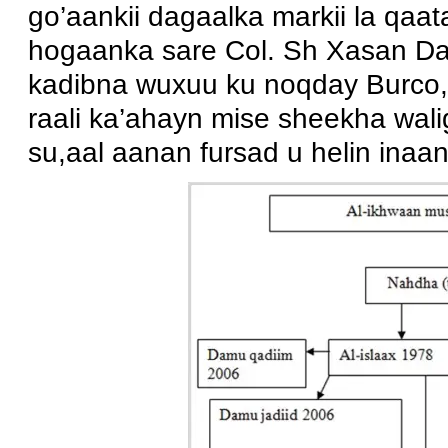
go’aankii dagaalka markii la qaat
hogaanka sare Col. Sh Xasan Da
kadibna wuxuu ku noqday Burco
raali ka’ahayn mise sheekha wal
su,aal aanan fursad u helin inaa