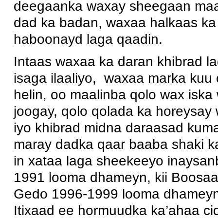
deegaanka waxay sheegaan maalin
dad ka badan, waxaa halkaas ka 
haboonayd laga qaadin.
Intaas waxaa ka daran khibrad l
isaga ilaaliyo, waxaa marka kuu
helin, oo maalinba qolo wax iska
joogay, qolo qolada ka horeysay
iyo khibrad midna daraasad kum
maray dadka qaar baaba shaki k
in xataa laga sheekeeyo inaysan
1991 looma dhameyn, kii Boosaa
Gedo 1996-1999 looma dhameyn,
Itixaad ee hormuudka ka’ahaa ci