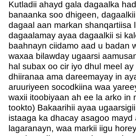
Kutladii ahayd gala dagaalka ha
banaanka soo dhigeen, dagaalki
dagaal aan markan shanqartiisa l
dagaalamay ayaa dagaalkii si ka
baahnayn ciidamo aad u badan wa
waxaa bilawday ugaarsi aamusan
hal subax oo cir iyo dhul meel a
dhiiranaa ama dareemayay in ay
aruuriyeen socodkiina waa yare
waxii itoobiyaan ah ee la arko i
tookto) Bakaarihii ayaa ugaarsigi
istaaga ka dhacay asagoo mayd a
lagaranayn, waa markii iigu hore