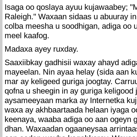
Isaga oo qoslaya ayuu kujawaabey; 
Raleigh." Waxaan sidaas u abuuray in
colba meesha u soodhigan, adiga oo 
meel kaafog.
Madaxa ayey ruxday.
Saaxiibkay gadhisii waxay ahayd adiga
mayeelan. Nin ayaa helay (sida aan k
mar ay keligeed guriga joogtay. Carru
qofna u sheegin in ay guriga keligood 
aysameeyaan marka ay Internetka ku
waxa ay akhbaartaada helaan iyaga o
keenaya, waaba adiga oo aan ogeyn g
dhan. Waxaadan ogaaneysaa arrintaa