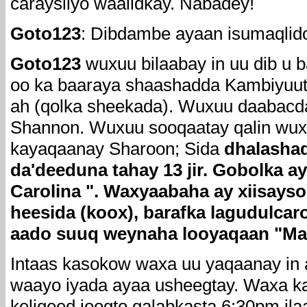
caraysiiyo waalidkay. Nabadey!
Goto123
: Dibdambe ayaan isumaqlido
Goto123
wuxuu bilaabay in uu dib u 
oo ka baaraya shaashadda Kambiyuut
ah (qolka sheekada). Wuxuu daabacd
Shannon. Wuxuu sooqaatay qalin wuxuu
kayaqaanay Sharoon; Sida
dhalashad
da'deeduna tahay 13 jir. Gobolka 
Carolina ". Waxyaabaha ay xiisayso
heesida (koox), barafka lagudulcaro
aado suuq weynaha looyaqaan "Mal
Intaas kasokow waxa uu yaqaanay in
waayo iyada ayaa usheegtay. Waxa kal
keligeed joogto galabkasta 6:30pm il