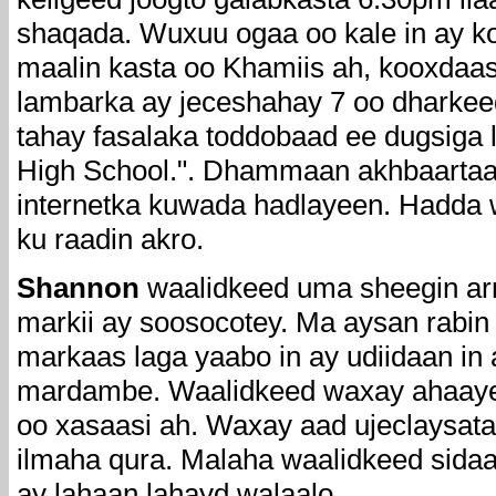
shaqada. Wuxuu ogaa oo kale in ay 
maalin kasta oo Khamiis ah, kooxdaas
lambarka ay jeceshahay 7 oo dharke
tahay fasalaka toddobaad ee dugsiga
High School.". Dhammaan akhbaartaas
internetka kuwada hadlayeen. Hadda 
ku raadin akro.
Shannon
waalidkeed uma sheegin arri
markii ay soosocotey. Ma aysan rabin 
markaas laga yaabo in ay udiidaan in
mardambe. Waalidkeed waxay ahaaye
oo xasaasi ah. Waxay aad ujeclaysat
ilmaha qura. Malaha waalidkeed sidaa
ay lahaan lahayd walaalo.