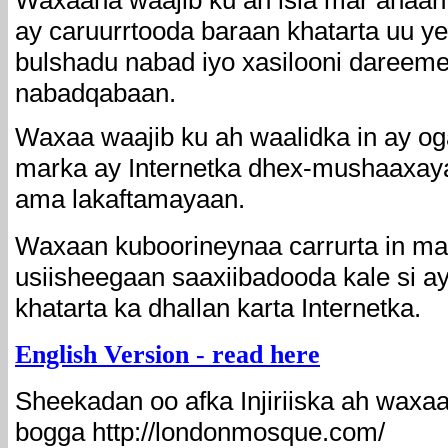
Waxaana waajib ku ah isla mar ahaant
ay caruurrtooda baraan khatarta uu y
bulshadu nabad iyo xasilooni dareem
nabadqabaan.
Waxaa waajib ku ah waalidka in ay 
marka ay Internetka dhex-mushaaxaya
ama lakaftamayaan.
Waxaan kuboorineynaa carrurta in m
usiisheegaan saaxiibadooda kale si a
khatarta ka dhallan karta Internetka.
E
nglish Version
- read here
Sheekadan oo afka Injiriiska ah waxa
bogga http://londonmosque.com/