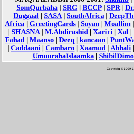
SomQurbaha
|
SRG
|
BCCP
|
SPR
|
Dr
Duggaal
|
SASA
|
SouthAfrica
|
DeepTh
Africa
|
GreetingCards
|
Soyan
|
Moallim
|
SHASNA
|
M.Abdirashid
|
Xariri
|
Xal
|
Fahad
|
Maanso
|
Deeq
|
kancaan
|
PuntWa
|
Caddaani
|
Cambaro
|
Xaamud
|
Abhali
UmuurahaIslaamka
|
ShibilDimo
Copyright © 1999-12