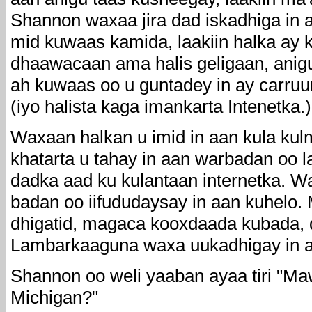
Shannon waxaa jira dad iskadhiga in a
mid kuwaas kamida, laakiin halka ay 
dhaawacaan ama halis geligaan, anig
ah kuwaas oo u guntadey in ay carru
(iyo halista kaga imankarta Intenetka.)
Waxaan halkan u imid in aan kula kul
khatarta u tahay in aan warbadan oo l
dadka aad ku kulantaan internetka. W
badan oo iifududaysay in aan kuhelo.
dhigatid, magaca kooxdaada kubada, 
Lambarkaaguna waxa uukadhigay in a
Shannon oo weli yaaban ayaa tiri "M
Michigan?"