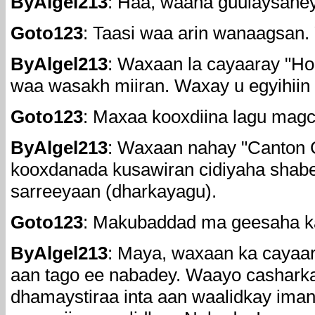
ByAlgel213
: Haa, waana guulaysaney
Goto123
: Taasi waa arin wanaagsan.
ByAlgel213
: Waxaan la cayaaray "Ho
waa wasakh miiran. Waxay u egyihiin 
Goto123
: Maxaa kooxdiina lagu mag
ByAlgel213
: Waxaan nahay "Canton 
kooxdanada kusawiran cidiyaha shabe
sarreeyaan (dharkayagu).
Goto123
: Makubaddad ma geesaha k
ByAlgel213
: Maya, waxaan ka cayaa
aan tago ee nabadey. Waayo cashark
dhamaystiraa inta aan waalidkay iman