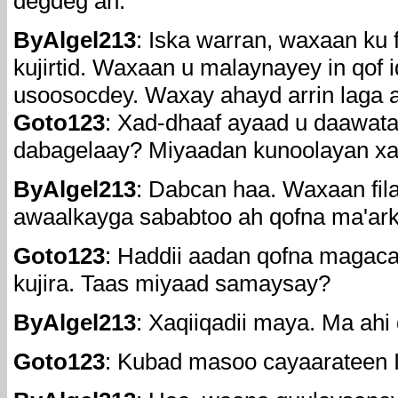
degdeg ah:
ByAlgel213
: Iska warran, waxaan ku 
kujirtid. Waxaan u malaynayey in qof 
usoosocdey. Waxay ahayd arrin laga 
Goto123
: Xad-dhaaf ayaad u daawat
dabagelaay? Miyaadan kunoolayan xa
ByAlgel213
: Dabcan haa. Waxaan fil
awaalkayga sababtoo ah qofna ma'arki
Goto123
: Haddii aadan qofna magacaa
kujira. Taas miyaad samaysay?
ByAlgel213
: Xaqiiqadii maya. Ma ahi
Goto123
: Kubad masoo cayaarateen 