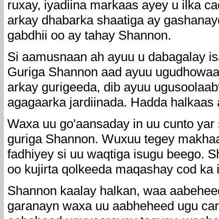
ruxay, iyadiina markaas ayey u ilka 
arkay dhabarka shaatiga ay gashanay
gabdhii oo ay tahay Shannon.
Si aamusnaan ah ayuu u dabagalay i
Guriga Shannon aad ayuu ugudhowaa 
arkay gurigeeda, dib ayuu ugusoolaabt
agagaarka jardiinada. Hadda halkaas
Waxa uu go'aansaday in uu cunto yar 
guriga Shannon. Wuxuu tegey makhaa
fadhiyey si uu waqtiga isugu beego.
oo kujirta qolkeeda maqashay cod ka 
Shannon kaalay halkan, waa aabehee
garanayn waxa uu aabheheed ugu cara