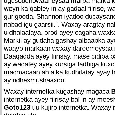
ugusoodhowaaneysaa marba marka k
weyn ka qabtey in ay gadaal fiiriso,
gurigooda. Shannon iyadoo ducaysaneys
nabad igu gaarsii.". Waxay aragtay nal
u dhalaalaya, orod ayey cagaha waxka
Markii ay gudaha gashay albaabka ayey
waayo markaan waxay dareemeysaa na
Daaqadda ayey fiirisay, mase cidiba 
ay wadatey ayey kursiga fadhiga kuxoo
macmacaan ah afka kudhifatay ayay hor
ay udhexmushaaxdo.
Waxay internetka kugashay magaca
B
internetka ayey fiirisay bal in ay mee
Goto123
uu kujiro internetka. Waxay 