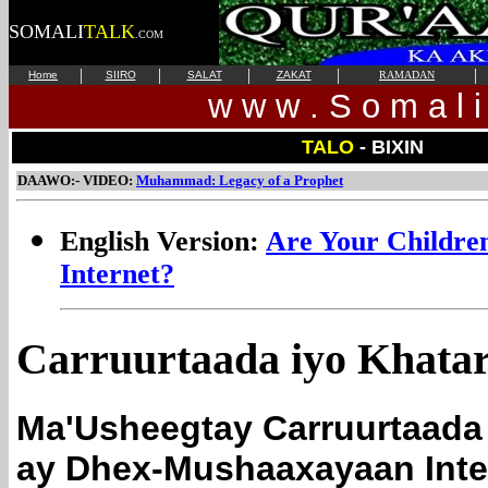
SOMALI
TALK
.COM
|
|
|
|
|
Home
SIIRO
SALAT
ZAKAT
RAMADAN
w w w . S o m a l i 
TALO
- BIXIN
DAAWO:- VIDEO:
Muhammad: Legacy of a Prophet
English Version:
Are Your Children
Internet?
Carruurtaada iyo Khatar
Ma'Usheegtay Carruurtaad
ay Dhex-Mushaaxayaan Inte