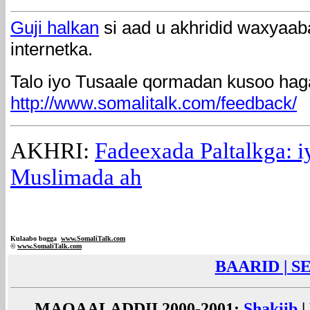
Guji halkan
si aad u akhridid waxyaab
internetka.
Talo iyo Tusaale qormadan kusoo haga
http://www.somalitalk.com/feedback/
AKHRI:
Fadeexada Paltalkga: 
Muslimada ah
Kulaabo bogga
www.SomaliTalk.com
©
www.Somali
Talk.com
BAARID | 
MAQAALADDII 2000-2001:
Shakiib
|