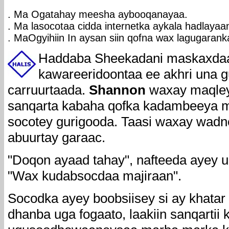
. Ma Ogatahay meesha aybooqanayaa.
. Ma lasocotaa cidda internetka aykala hadlayaa
. MaOgyihiin In aysan siin qofna wax lagugarank
Haddaba Sheekadani maskaxda
kawareeridoontaa ee akhri una g
carruurtaada.
Shannon
waxay maqle
sanqarta kabaha qofka kadambeeya m
socotey gurigooda. Taasi waxay wad
abuurtay garaac.
"Doqon ayaad tahay", nafteeda ayey u
"Wax kudabsocdaa majiraan".
Socodka ayey boobsiisey si ay khatar
dhanba uga fogaato, laakiin sanqarti