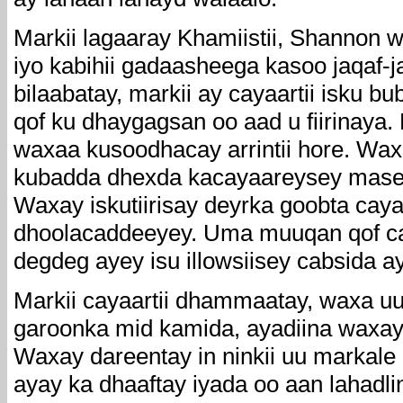
Markii lagaaray Khamiistii, Shannon wa
iyo kabihii gadaasheega kasoo jaqaf-j
bilaabatay, markii ay cayaartii isku 
qof ku dhaygagsan oo aad u fiirinay
waxaa kusoodhacay arrintii hore. Waxay
kubadda dhexda kacayaareysey mase s
Waxay iskutiirisay deyrka goobta cayaa
dhoolacaddeeyey. Uma muuqan qof cabs
degdeg ayey isu illowsiisey cabsida a
Markii cayaartii dhammaatay, waxa uu 
garoonka mid kamida, ayadiina waxay
Waxay dareentay in ninkii uu markale
ayay ka dhaaftay iyada oo aan lahadl