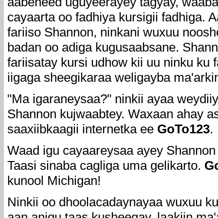
aabeheed uguyeerayey tagyay, waaba n
cayaarta oo fadhiya kursigii fadhiga.
fariiso Shannon, ninkani wuxuu noosh
badan oo adiga kugusaabsane. Shanno
fariisatay kursi udhow kii uu ninku ku
iigaga sheegikaraa weligayba ma'arki
"Ma igaraneysaa?" ninkii ayaa weydi
Shannon kujwaabtey. Waxaan ahay ask
saaxiibkaagii internetka ee
GoTo123
.
Waad igu cayaareysaa ayey Shannon
Taasi sinaba cagliga uma gelikarto.
G
kunool Michigan!
Ninkii oo dhoolacadaynayaa wuxuu ku
aan anigu taas kusheegay, laakiin ma'