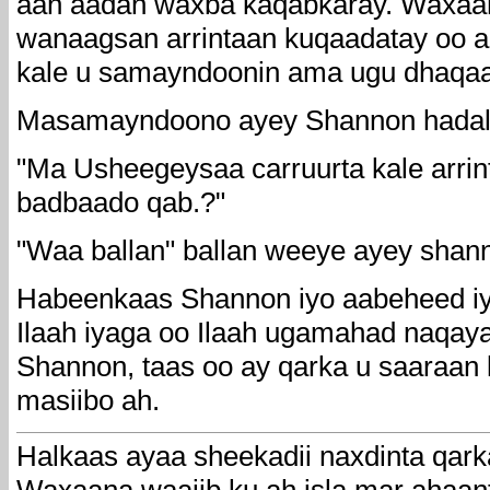
aan aadan waxba kaqabkaray. Waxaan
wanaagsan arrintaan kuqaadatay oo a
kale u samayndoonin ama ugu dhaqaa
Masamayndoono ayey Shannon hadalki
"Ma Usheegeysaa carruurta kale arrin
badbaado qab.?"
"Waa ballan" ballan weeye ayey shan
Habeenkaas Shannon iyo aabeheed i
Ilaah iyaga oo Ilaah ugamahad naqa
Shannon, taas oo ay qarka u saaraan l
masiibo ah.
Halkaas ayaa sheekadii naxdinta qark