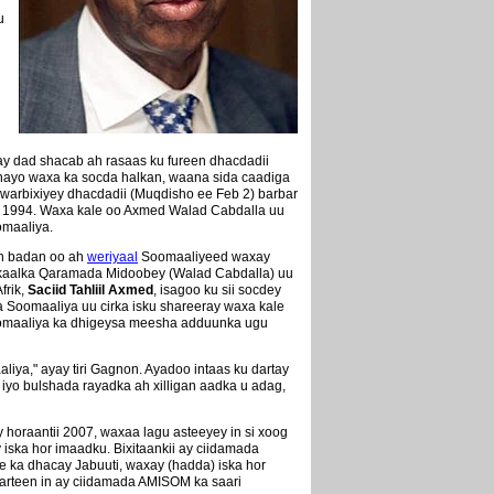
u
y dad shacab ah rasaas ku fureen dhacdadii
nayo waxa ka socda halkan, waana sida caadiga
 warbixiyey dhacdadii (Muqdisho ee Feb 2) barbar
kii 1994. Waxa kale oo Axmed Walad Cabdalla uu
omaaliya.
in badan oo ah
weriyaal
Soomaaliyeed waxay
sarkaalka Qaramada Midoobey (Walad Cabdalla) uu
frik,
Saciid Tahliil Axmed
, isagoo ku sii socdey
a Soomaaliya uu cirka isku shareeray waxa kale
Soomaaliya ka dhigeysa meesha adduunka ugu
ya," ayay tiri Gagnon. Ayadoo intaas ku dartay
o bulshada rayadka ah xilligan aadka u adag,
horaantii 2007, waxaa lagu asteeyey in si xoog
ska hor imaadku. Bixitaankii ay ciidamada
 ka dhacay Jabuuti, waxay (hadda) iska hor
rteen in ay ciidamada AMISOM ka saari