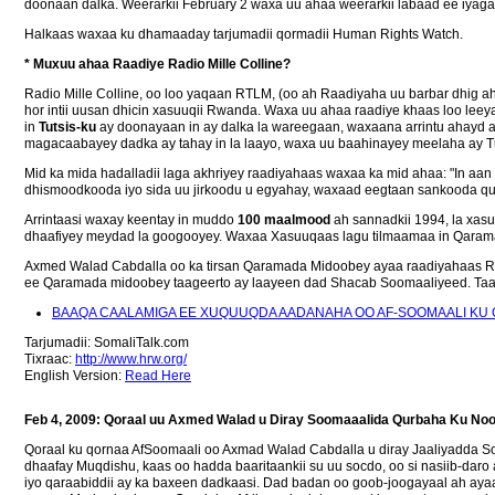
doonaan dalka. Weerarkii February 2 waxa uu ahaa weerarkii labaad ee iyag
Halkaas waxaa ku dhamaaday tarjumadii qormadii Human Rights Watch.
* Muxuu ahaa Raadiye Radio Mille Colline?
Radio Mille Colline, oo loo yaqaan RTLM, (oo ah Raadiyaha uu barbar dhig
hor intii uusan dhicin xasuuqii Rwanda. Waxa uu ahaa raadiye khaas loo leeya
in
Tutsis-ku
ay doonayaan in ay dalka la wareegaan, waxaana arrintu ahayd am
magacaabayey dadka ay tahay in la laayo, waxa uu baahinayey meelaha ay Tu
Mid ka mida hadalladii laga akhriyey raadiyahaas waxaa ka mid ahaa: "In aan
dhismoodkooda iyo sida uu jirkoodu u egyahay, waxaad eegtaan sankooda qurux
Arrintaasi waxay keentay in muddo
100 maalmood
ah sannadkii 1994, la xasu
dhaafiyey meydad la googooyey. Waxaa Xasuuqaas lagu tilmaamaa in Qara
Axmed Walad Cabdalla oo ka tirsan Qaramada Midoobey ayaa raadiyahaas Rwa
ee Qaramada midoobey taageerto ay laayeen dad Shacab Soomaaliyeed. Taas 
BAAQA CAALAMIGA EE XUQUUQDA AADANAHA OO AF-SOOMAALI KU
Tarjumadii: SomaliTalk.com
Tixraac:
http://www.hrw.org/
English Version:
Read Here
Feb 4, 2009: Qoraal uu Axmed Walad u Diray Soomaaalida Qurbaha Ku Nool.
Qoraal ku qornaa AfSoomaali oo Axmad Walad Cabdalla u diray Jaaliyadda Soma
dhaafay Muqdishu, kaas oo hadda baaritaankii su uu socdo, oo si nasiib-dar
iyo qaraabiddii ay ka baxeen dadkaasi. Dad badan oo goob-joogayaal ah ayaa