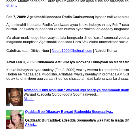
noqon. Madax badan oo Carab iyo Afrikaan-ba leh ayaa si isa soo tareeysa 
dhan...
Feb 7, 2009: Agasimahii Ideecada Radio Caabudwaaq injneer cali xasan 
Agaasimahii Ideecada Radio Abudwaaq ayaa kooxo hubeysan eey Feb 7 rasaa
bulxan . dhawaca injineer cali xasan bulxan ayaa waxaa loo qaaday magaal
Ma ahan markii oogu horeysay ee lala beegsado dil qof saxafi soomaaliyeed 
magalada muqdisho Agasimahii Ideecada Horn Afrik Alaha unaxariistee saciid 
Cabdiraxmaan Diiriye Nuur |
Nuure1000@hotmail.com
| Nairobi Kenya
Axad Feb 8, 2009: Ciidamada AMISOM iyo Kooxaha Hubaysan oo Madaafii
Kooxo hubaysan ayaa saakay (Feb 8, 2009) waxay weerar ku qaadeen fariismo
Hodon ee magaalada Muqdisho. Arrintaasi waxay keentay in ciidmada AMISOM
oo ay ku dhinyteen ugu yaraan 3 qof oo shacab ah, dad kalena waa ku dhaa
Ahmedou Ould Abdullah “Waxaan ugu baaqaya dhammaan dadkii
Warqad kusocota Qurbo joogta Soomaaliyeed....
Akhri...
Qaddaafi oo Difaacay Burcad-Badeedda Soomaaliya..
Qaddaafi: Burcadda-Badeedda Soomaaliya waa hab la isaga di
Akhri...