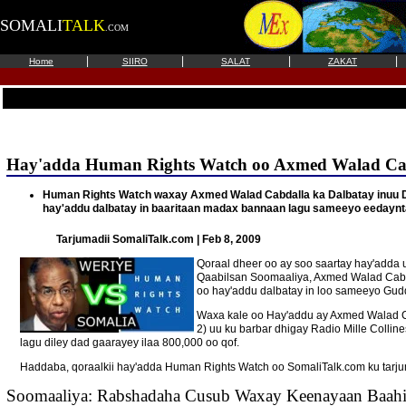
SOMALI
TALK
.COM
|
|
|
|
Home
SIIRO
SALAT
ZAKAT
Hay'adda Human Rights Watch oo Axmed Walad Cabd
Human Rights Watch waxay Axmed Walad Cabdalla ka Dalbatay inuu De
hay'addu dalbatay in baaritaan madax bannaan lagu sameeyo eedaynt
Tarjumadii SomaliTalk.com | Feb 8, 2009
Qoraal dheer oo ay soo saartay hay'add
Qaabilsan Soomaaliya, Axmed Walad Cabda
oo hay'addu dalbatay in loo sameeyo Gud
Waxa kale oo Hay'addu ay Axmed Walad Ca
2) uu ku barbar dhigay Radio Mille Collin
lagu diley dad gaarayey ilaa 800,000 oo qof.
Haddaba, qoraalkii hay'adda Human Rights Watch oo SomaliTalk.com ku tarju
Soomaaliya: Rabshadaha Cusub Waxay Keenayaan Baah