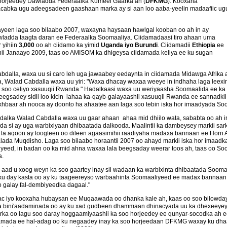
horjeedey Dawladda Federaalka Kumeel Gaarka ah (
DFKMG
). Kooxaha
abka ugu adeegsadeen gaashaan marka ay si aan loo aaba-yeelin madaafiic ug
ayeen laga soo bilaabo 2007, waxayna haysaan hawlgal kooban oo ah in ay
wladda taagta daran ee Federaalka Soomaaliya. Ciidamadaasi tiro ahaan uma
 yihiin
3,000
oo ah ciidamo ka yimid
Uganda iyo Burundi
. Ciidamadii
Ethiopia
ee
i Janaayo 2009, taas oo AMISOM ka dhigeysa ciidamada keliya ee ku sugan
lla, waxa uu si caro leh uga jawaabey eedaynta in ciidamada Midawga Afrika a
, Walad Cabdalla waxa uu yiri: "Waxa dhacay waxaa weeye in indhaha laga leexi
la soo celiyo xasuuqii Rwanda." Hadalkaasi waxa uu weriyaasha Soomaalida ee ka
adeegsadey sidii loo kicin lahaa ka-qayb-galayaashii xasuuqii Rwanda ee sannad
 akhbaar ah nooca ay doonto ha ahaatee aan laga soo tebin iska hor imaadyada So
dalka Walad Cabdalla waxa uu gaar ahaan ahaa mid dhiilo wata, sababta oo ah 
ooda si ay uga warbixiyaan dhibaatada dalkooda. Maalintii ka dambeysey markii 
 la aqoon ay toogteen oo dileen agaasimihii raadiyaha madaxa bannaan ee Horn A
lada Muqdisho. Laga soo bilaabo horaantii 2007 oo ahayd markii iska hor imaadk
liyeed, in badan oo ka mid ahna waxaa lala beegsaday weerar toos ah, taas oo 
a.
d u xoog weyn ka soo gaartey inay sii wadaan ka warbixinta dhibaatada Soomaali
u day kasta oo ay ku taageereyso warbaahinta Soomaaliyeed ee madax bannaan iy
o galay fal-dembiyeedka dagaal."
ac iyo kooxaha hubaysan ee Muqaawada oo dhanka kale ah, kaas oo soo bilowday 
a bini'aadaminada oo ay ku xad gudbeen dhammaan dhinacyada uu ka dhexeeyey i
ka oo lagu soo daray hoggaamiyaashii ka soo horjeedey ee qunyar-socodka ah ee
amada ee hal-adag oo ku negaadey inay ka soo horjeedaan DFKMG waxay ku dhaa