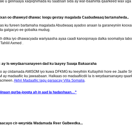
shaki u gelinaaya xaqiiqnimada ku saabsan sida ay war-baahinta qaarkeed wax u
bulxan oo dhaweyd dhawac loogu gestay magalada Caabudwaaq bartamaheda..
s ku fureen bartamaha magalada Abudwaaq ayadoo anaan la garaneyniin kooxah
ada galgacyo ee gobalka mudug.
ah dilka iyo dhawacyada wariyaasha ayaa caadi kanoqonaya dalka soomaliya labo 
Tahliil Axmed .
c ay Is-weydaarsanayeen dad ku laayey Suuqa Bakaaraha
 ay ciidamada AMISOM iyo kuwa DFKMG ku leeyihiin Kullayihiii hore ee Jaalle Si
 ay madaafiic ku jawaabaan. Halkaas oo madaafiicdii la is weydaarsanayey qaa
wacmeen.
Akhri Madaafiic lagu garaacay Villa Somalia
.
naan qurba-joogta ah in aad la hadashaan…”
faacayo cir-weynida Wadamada Reer Galbeedka...