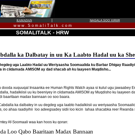
|
RAMADAN
NAGALA SOO XIRIIR
w w w . S o m a l i T a l k . c o m
SOMALITALK - HRW
alla ka Dalbatay in uu Ka Laabto Hadal uu ka Shee
gdeg uga Laabto Hadal uu Weriyaasha Soomaalida ku Barbar Dhigay Raadiyih
a in ciidamada AMISOM ay dad shacab ah ku laayeen Muqdisho...
a u dooda xuquuqal Insaanka ee Human Rights Watch ayaa si kulul ugu jawaabey
lla, hadalkiisii uu ku beeniyey in ciidamada AMISOM ay Muqdisho ku laayeen da
di baaritaan madax bannaan oo soo baara.
bdalla ka dalbatey in uu degdeg uga laabto hadalkiisii uu weriyaasha Soomaali
es, oo ahaa raadiyihii loo adeegsadey sidii loo kicin lahaa shacabka reer Rwanda
mtey Af-Soomaali waa kan hoos ku qoran:
ida Loo Qabo Baaritaan Madax Bannaan