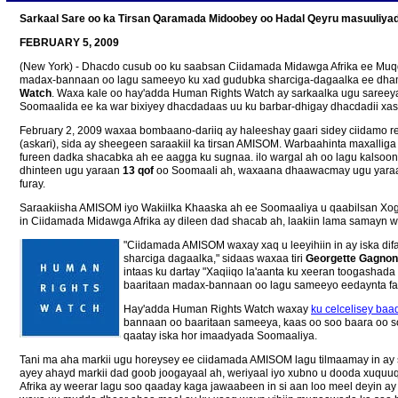
Sarkaal Sare oo ka Tirsan Qaramada Midoobey oo Hadal Qeyru masuuliyad
FEBRUARY 5, 2009
(New York) - Dhacdo cusub oo ku saabsan Ciidamada Midawga Afrika ee Muqd
madax-bannaan oo lagu sameeyo ku xad gudubka sharciga-dagaalka ee dham
Watch
. Waxa kale oo hay'adda Human Rights Watch ay sarkaalka ugu sareey
Soomaalida ee ka war bixiyey dhacdadaas uu ku barbar-dhigay dhacdadii xa
February 2, 2009 waxaa bombaano-dariiq ay haleeshay gaari sidey ciidamo r
(askari), sida ay sheegeen saraakiil ka tirsan AMISOM. Warbaahinta maxallig
fureen dadka shacabka ah ee aagga ku sugnaa. ilo wargal ah oo lagu kalsoon
dhinteen ugu yaraan
13 qof
oo Soomaali ah, waxaana dhaawacmay ugu yar
furay.
Saraakiisha AMISOM iyo Wakiilka Khaaska ah ee Soomaaliya u qaabilsan 
in Ciidamada Midawga Afrika ay dileen dad shacab ah, laakiin lama samayn 
"Ciidamada AMISOM waxay xaq u leeyihiin in ay iska dif
sharciga dagaalka," sidaas waxaa tiri
Georgette Gagnon
intaas ku dartay "Xaqiiqo la'aanta ku xeeran toogasha
baaritaan madax-bannaan oo lagu sameeyo eedaynta f
Hay'adda Human Rights Watch waxay
ku celcelisey baa
bannaan oo baaritaan sameeya, kaas oo soo baara oo 
qaatay iska hor imaadyada Soomaaliya.
Tani ma aha markii ugu horeysey ee ciidamada AMISOM lagu tilmaamay in ay
ayey ahayd markii dad goob joogayaal ah, weriyaal iyo xubno u dooda xuqu
Afrika ay weerar lagu soo qaaday kaga jawaabeen in si aan loo meel deyin 