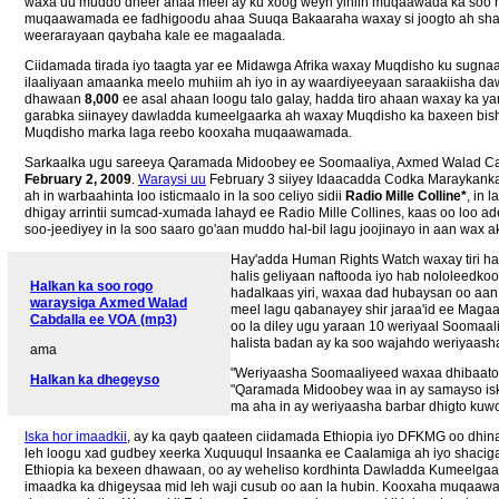
waxa uu muddo dheer ahaa meel ay ku xoog weyn yihiin muqaawada ka soo 
muqaawamada ee fadhigoodu ahaa Suuqa Bakaaraha waxay si joogto ah shac
weerarayaan qaybaha kale ee magaalada.
Ciidamada tirada iyo taagta yar ee Midawga Afrika waxay Muqdisho ku sugna
ilaaliyaan amaanka meelo muhiim ah iyo in ay waardiyeeyaan saraakiisha da
dhawaan
8,000
ee asal ahaan loogu talo galay, hadda tiro ahaan waxay ka yar
garabka siinayey dawladda kumeelgaarka ah waxay Muqdisho ka baxeen bishi
Muqdisho marka laga reebo kooxaha muqaawamada.
Sarkaalka ugu sareeya Qaramada Midoobey ee Soomaaliya, Axmed Walad Cabda
February 2, 2009
.
Waraysi uu
February 3 siiyey Idaacadda Codka Maraykanka
ah in warbaahinta loo isticmaalo in la soo celiyo sidii
Radio Mille Colline*
, in 
dhigay arrintii sumcad-xumada lahayd ee Radio Mille Collines, kaas oo loo 
soo-jeediyey in la soo saaro go'aan muddo hal-bil lagu joojinayo in aan wax
Hay'adda Human Rights Watch waxay tiri ha
halis geliyaan naftooda iyo hab nololeedk
Halkan ka soo rogo
hadalkaas yiri, waxaa dad hubaysan oo aan
waraysiga Axmed Walad
meel lagu qabanayey shir jaraa'id ee Magaa
Cabdalla ee VOA (mp3)
oo la diley ugu yaraan 10 weriyaal Soomaa
halista badan ay ka soo wajahdo weriyaash
ama
"Weriyaasha Soomaaliyeed waxaa dhibaato aa
Halkan ka dhegeyso
"Qaramada Midoobey waa in ay samayso isk
ma aha in ay weriyaasha barbar dhigto kuw
Iska hor imaadkii
, ay ka qayb qaateen ciidamada Ethiopia iyo DFKMG oo dhin
leh loogu xad gudbey xeerka Xuquuqul Insaanka ee Caalamiga ah iyo shacig
Ethiopia ka bexeen dhawaan, oo ay weheliso kordhinta Dawladda Kumeelgaar
imaadka ka dhigeysaa mid leh waji cusub oo aan la hubin. Kooxaha muqaaw