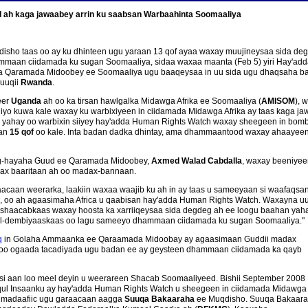
 ah kaga jawaabey arrin ku saabsan Warbaahinta Soomaaliya
isho taas oo ay ku dhinteen ugu yaraan 13 qof ayaa waxay muujineysaa sida de
maan ciidamada ku sugan Soomaaliya, sidaa waxaa maanta (Feb 5) yiri Hay'ad
a Qaramada Midoobey ee Soomaaliya ugu baaqeysaa in uu sida ugu dhaqsaha bad
suuqii
Rwanda
.
eer
Uganda
ah oo ka tirsan hawlgalka Midawga Afrika ee Soomaaliya (
AMISOM
), 
a iyo kuwa kale waxay ku warbixiyeen in ciidamada Midawga Afrika ay taas kaga j
 yahay oo warbixin siiyey hay'adda Human Rights Watch waxay sheegeen in bombaa
aan
15 qof
oo kale. Inta badan dadka dhintay, ama dhammaantood waxay ahaayeen 
Xog-hayaha Guud ee Qaramada Midoobey,
Axmed Walad Cabdalla
, waxay beeniyee
wax baaritaan ah oo madax-bannaan.
aacaan weerarka, laakiin waxaa waajib ku ah in ay taas u sameeyaan si waafaqsa
, oo ah agaasimaha Africa u qaabisan hay'adda Human Rights Watch. Waxayna u
da shaacabkaas waxay hoosta ka xarriiqeysaa sida degdeg ah ee loogu baahan yah
al-dembiyaaskaas oo lagu sameeyo dhammaan ciidamada ku sugan Soomaaliya."
q
in Golaha Ammaanka ee Qaraamada Midoobay ay agaasimaan Guddii madax
soo ogaada tacadiyada ugu badan ee ay geysteen dhammaan ciidamada ka qayb
 si aan loo meel deyin u weerareen Shacab Soomaaliyeed. Bishii September 2008
uqul Insaanku ay hay'adda Human Rights Watch u sheegeen in ciidamada Midawga
ay madaafiic ugu garaacaan aagga
Suuqa Bakaaraha
ee Muqdisho. Suuqa Bakaar