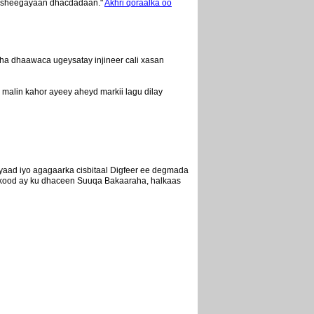
ga sheegayaan dhacdadaan."
Akhri qoraalka oo
a dhaawaca ugeysatay injineer cali xasan
malin kahor ayeey aheyd markii lagu dilay
yaad iyo agagaarka cisbitaal Digfeer ee degmada
rkood ay ku dhaceen Suuqa Bakaaraha, halkaas