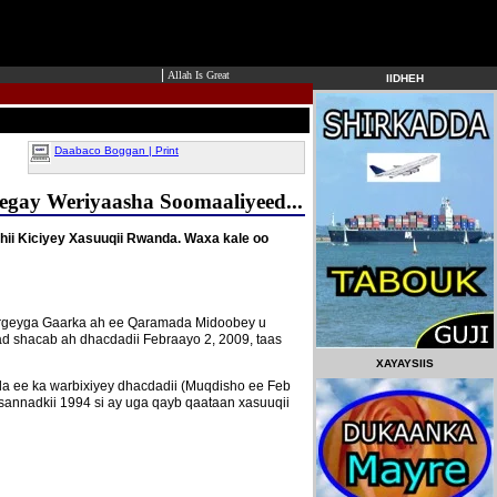
|
Allah Is Great
IIDHEH
Daabaco Boggan | Print
gay Weriyaasha Soomaaliyeed...
ii Kiciyey Xasuuqii Rwanda. Waxa kale oo
 Ergeyga Gaarka ah ee Qaramada Midoobey u
d shacab ah dhacdadii Febraayo 2, 2009, taas
XAYAYSIIS
da ee ka warbixiyey dhacdadii (Muqdisho ee Feb
 sannadkii 1994 si ay uga qayb qaataan xasuuqii