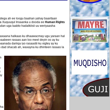
gdega ah ee loogu baahan yahay baaritaan
da Xuquuqul Insaanka u dooda ee
Human Rights
an uga laabto hadalkiisii uu weriyaasha
waxaana halkaas ku dhaawacmay ugu yaraan hal
awaabeen rasaas aan loo meel deyin oo ay ku
nada dariiqa iyo rasaastii ku xigtey ay ku
dad shacab ah, waxayna ku dhinteen rasaas la
n
n
u
ay
aha