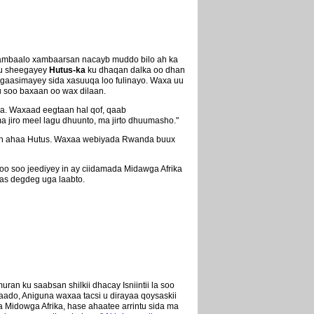
dhambaalo xambaarsan nacayb muddo bilo ah ka
i u sheegayey
Hutus-ka
ku dhaqan dalka oo dhan
agaasimayey sida xasuuqa loo fulinayo. Waxa uu
 soo baxaan oo wax dilaan.
eda. Waxaad eegtaan hal qof, qaab
 jiro meel lagu dhuunto, ma jirto dhuumasho."
iyeen ahaa Hutus. Waxaa webiyada Rwanda buux
o soo jeediyey in ay ciidamada Midawga Afrika
as degdeg uga laabto.
n ku saabsan shilkii dhacay Isniintii la soo
ado, Aniguna waxaa tacsi u dirayaa qoysaskii
 Midowga Afrika, hase ahaatee arrintu sida ma