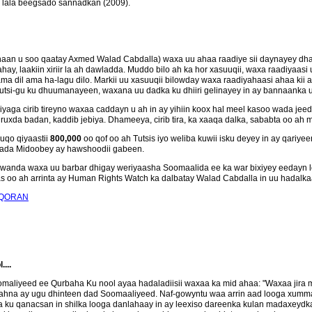
a lala beegsado sannadkan (2009).
 ahaan u soo qaatay Axmed Walad Cabdalla) waxa uu ahaa raadiye sii daynayey 
hay, laakiin xiriir la ah dawladda. Muddo bilo ah ka hor xasuuqii, waxa raadiyaas
a dil ama ha-lagu dilo. Markii uu xasuuqii bilowday waxa raadiyahaasi ahaa kii 
tsi-gu ku dhuumanayeen, waxana uu dadka ku dhiiri gelinayey in ay bannaanka u
 iyaga cirib tireyno waxaa caddayn u ah in ay yihiin koox hal meel kasoo wada je
da badan, kaddib jebiya. Dhameeya, cirib tira, ka xaaqa dalka, sababta oo ah ma
uqo qiyaastii
800,000
oo qof oo ah Tutsis iyo weliba kuwii isku deyey in ay qar
mada Midoobey ay hawshoodii gabeen.
nda waxa uu barbar dhigay weriyaasha Soomaalida ee ka war bixiyey eedayn lo
oo ah arrinta ay Human Rights Watch ka dalbatay Walad Cabdalla in uu hadalka
 QORAN
...
liyeed ee Qurbaha Ku nool ayaa hadaladiisii waxaa ka mid ahaa: "Waxaa jira mura
o ahna ay ugu dhinteen dad Soomaaliyeed. Naf-gowyntu waa arrin aad looga xumma
 ku qanacsan in shilka looga danlahaay in ay leexiso dareenka kulan madaxeydka