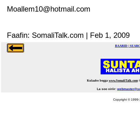
Moallem10@hotmail.com
Faafin: SomaliTalk.com | Feb 1, 2009
BAARID | SEAR
Kulaabo bogga
www.SomaliTalk.com
La soo xiriir:
webmaster@so
Copyright © 1999-1