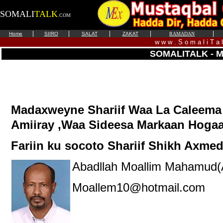
SOMALI
TALK
.COM
|
|
|
|
|
Home
SIIRO
SALAT
ZAKAT
RAMADAN
w w w . S o m a l i T a 
SOMALITALK - 
Madaxweyne Shariif Waa La Caleema
Amiiray ,Waa Sideesa Markaan Hogaa
Fariin ku socoto Shariif Shikh Axm
Abadllah Moallim Mahamud(A
Moallem10@hotmail.com