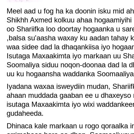
Meel aad u fog ha ka doonin isku mid a
Shikhh Axmed kolkuu ahaa hogaamiyihi
oo Shariifka loo doortay hogaanka u s
,balsa su'aasha waxay ku aadan tahay 
waa sidee dad la dhaqankiisa iyo hogaa
Isutaga Maxaakimta iyo markaan uu Sh
Soomaliya siduu noqon-doonaa dad la dh
uu ku hogaansha waddanka Soomaaliya
Iyadana waxaa isweydiin mudan, Sharii
ahaan muddada gaaban ee u dhaxeyso ma
isutaga Maxaakimta iyo wixi waddanke
gudaheeda.
Dhinaca kale markaan u rogo qoraalka in