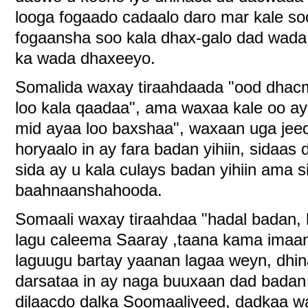
looga fogaado cadaalo daro mar kale so
fogaansha soo kala dhax-galo dad wada
ka wada dhaxeeyo.
Somalida waxay tiraahdaada "ood dhacm
loo kala qaadaa", ama waxaa kale oo ay
mid ayaa loo baxshaa", waxaan uga jee
horyaalo in ay fara badan yihiin, sidaas 
sida ay u kala culays badan yihiin ama 
baahnaanshahooda.
Somaali waxay tiraahdaa "hadal badan,
lagu caleema Saaray ,taana kama imaan 
laguugu bartay yaanan lagaa weyn, dhin
darsataa in ay naga buuxaan dad badan
dilaacdo dalka Soomaaliyeed, dadkaa wa