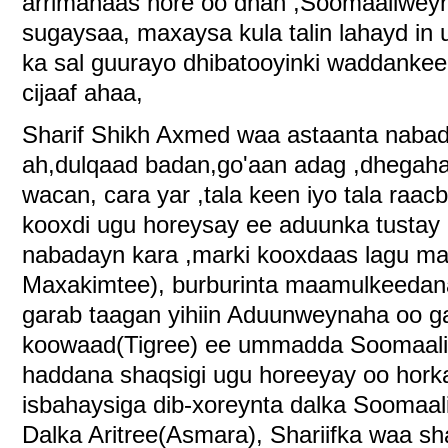
arrimahaas hore oo dhan ,Soomaaliweyn
sugaysaa, maxaysa kula talin lahayd in
ka sal guurayo dhibatooyinki waddankee
cijaaf ahaa,
Sharif Shikh Axmed waa astaanta nabad
ah,dulqaad badan,go'aan adag ,dhegaha
wacan, cara yar ,tala keen iyo tala raa
kooxdi ugu horeysay ee aduunka tustay
nabadayn kara ,marki kooxdaas lagu ma
Maxakimtee), burburinta maamulkeeda
garab taagan yihiin Aduunweynaha oo g
koowaad(Tigree) ee ummadda Soomaaliy
haddana shaqsigi ugu horeeyay oo hor
isbahaysiga dib-xoreynta dalka Soomaa
Dalka Aritree(Asmara), Shariifka waa sh