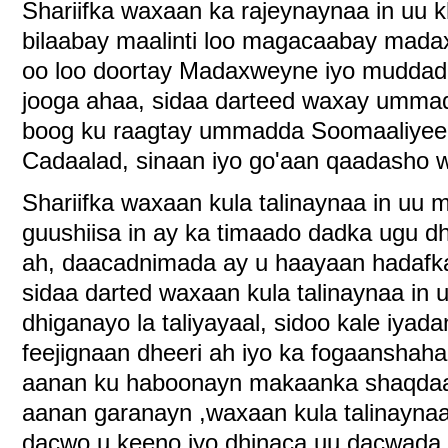
Shariifka waxaan ka rajeynaynaa in uu k
bilaabay maalinti loo magacaabay madax
oo loo doortay Madaxweyne iyo muddadi
jooga ahaa, sidaa darteed waxay umma
boog ku raagtay ummadda Soomaaliyee
Cadaalad, sinaan iyo go'aan qaadasho w
Shariifka waxaan kula talinaynaa in uu
guushiisa in ay ka timaado dadka ugu d
ah, daacadnimada ay u haayaan hadafka
sidaa darted waxaan kula talinaynaa in 
dhiganayo la taliyayaal, sidoo kale iyad
feejignaan dheeri ah iyo ka fogaanshaha
aanan ku haboonayn makaanka shaqdaas
aanan garanayn ,waxaan kula talinayna
dacwo u keeno iyo dhinaca uu dacwada 