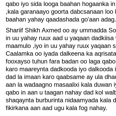
qabo iyo sida looga baahan hogaanka i
,kala garanaayo goorta dabcsanaan loo 
baahan yahay qaadashada go'aan adag
Shariif Shikh Axmed oo ay ummadda S
in uu yahay ruux aad u yaqaan dadkiisa
maamulo ,iyo in uu yahay ruux yaqaan s
Caalamka oo iyada dalkeena ka aqrisata
fooxayso tuhun fara badan oo laga qabo
karo maareynta dadkooda iyo dalkooda 
dad la imaan karo qaabsame ay ula dh
aan la wadaagno masaalixi kala duwan i
qabo in aan u taagan nahay dad kol walb
shaqaynta burburinta nidaamyada kala 
fikirkana aan aad ugu kala fog nahay.