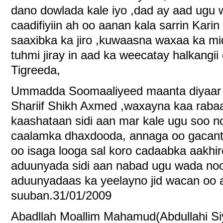
dano dowlada kale iyo ,dad ay aad ugu 
caadifiyiin ah oo aanan kala sarrin Karin
saaxibka ka jiro ,kuwaasna waxaa ka m
tuhmi jiray in aad ka weecatay halkangii
Tigreeda,
Ummadda Soomaaliyeed maanta diyaar a
Shariif Shikh Axmed ,waxayna kaa rabaan
kaashataan sidi aan mar kale ugu soo 
caalamka dhaxdooda, annaga oo gacanta
oo isaga looga sal koro cadaabka aakhir
aduunyada sidi aan nabad ugu wada noo
aduunyadaas ka yeelayno jid wacan oo a
suuban.31/01/2009
Abadllah Moallim Mahamud(Abdullahi Si