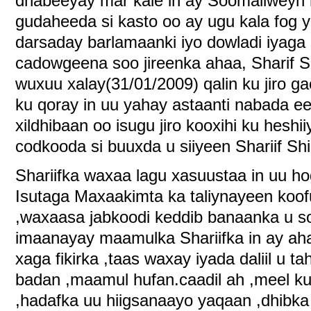
dhabeeyay mar kale in ay Soomaliweyn h
gudaheeda si kasto oo ay ugu kala fog yi
darsaday barlamaanki iyo dowladi iyaga
cadowgeena soo jireenka ahaa, Sharif S
wuxuu xalay(31/01/2009) qalin ku jiro 
ku qoray in uu yahay astaanti nabada e
xildhibaan oo isugu jiro kooxihi ku hesh
codkooda si buuxda u siiyeen Shariif S
Shariifka waxaa lagu xasuustaa in uu ho
Isutaga Maxaakimta ka taliynayeen koof
,waxaasa jabkoodi keddib banaanka u s
imaanayay maamulka Shariifka in ay ah
xaga fikirka ,taas waxay iyada daliil u t
badan ,maamul hufan.caadil ah ,meel ku
,hadafka uu hiigsanaayo yaqaan ,dhibka