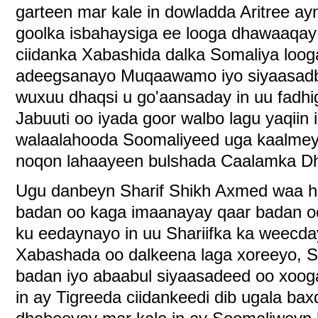
garteen mar kale in dowladda Aritree a
goolka isbahaysiga ee looga dhawaaqay 
ciidanka Xabashida dalka Somaliya looga
adeegsanayo Muqaawamo iyo siyaasadba
wuxuu dhaqsi u go'aansaday in uu fadhi
Jabuuti oo iyada goor walbo lagu yaqiin 
walaalahooda Soomaliyeed uga kaalmeyn
noqon lahaayeen bulshada Caalamka D
Ugu danbeyn Sharif Shikh Axmed waa h
badan oo kaga imaanayay qaar badan oo
ku eedaynayo in uu Shariifka ka weecday
Xabashada oo dalkeena laga xoreeyo, S
badan iyo abaabul siyaasadeed oo xoog
in ay Tigreeda ciidankeedi dib ugala ba