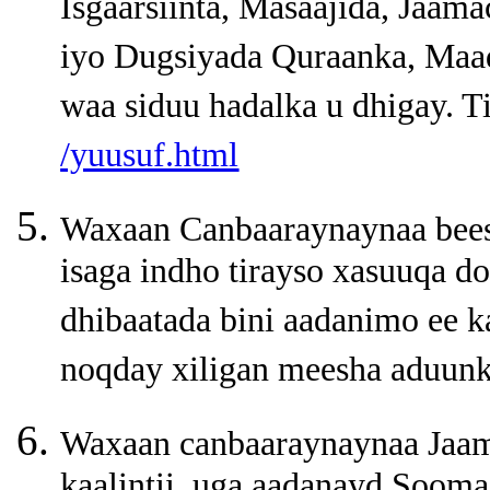
Isgaarsiinta, Masaajida, Jaam
iyo Dugsiyada Quraanka, Maa
waa siduu hadalka u dhigay. T
/yuusuf.html
Waxaan Canbaaraynaynaa bees
isaga indho tirayso xasuuqa d
dhibaatada bini aadanimo ee k
noqday xiligan meesha aduunk
Waxaan canbaaraynaynaa Jaam
kaalintii uga aadanayd Soomaa