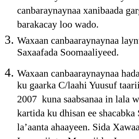
canbaraynaynaa xanibaada gar
barakacay loo wado.
Waxaan canbaaraynaynaa laynta
Saxaafada Soomaaliyeed.
Waxaan canbaaraynaynaa hada
ku gaarka C/laahi Yuusuf taa
2007 kuna saabsanaa in lala 
kartida ku dhisan ee shacabk
la’aanta ahaayeen. Sida Xawa