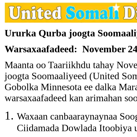
Ururka Qurba joogta Soomaali
Warsaxaafadeed: November 24
Maanta oo Taariikhdu tahay Nov
joogta Soomaaliyeed (United Som
Gobolka Minnesota ee dalka Ma
warsaxaafadeed kan arimahan so
Waxaan canbaaraynaynaa Sooga
Ciidamada Dowlada Itoobiya 