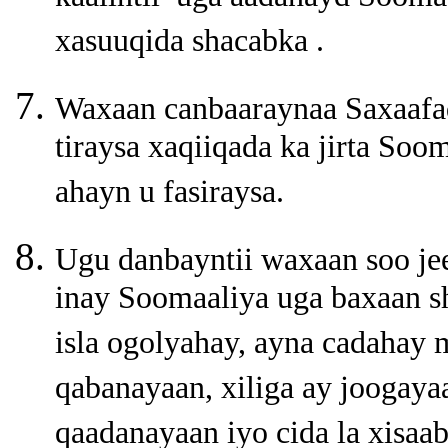
xasuuqida shacabka .
Waxaan canbaaraynaa Saxaafad
tiraysa xaqiiqada ka jirta Soo
ahayn u fasiraysa.
Ugu danbayntii waxaan soo j
inay Soomaaliya uga baxaan sh
isla ogolyahay, ayna cadahay 
qabanayaan, xiliga ay joogaya
qaadanayaan iyo cida la xisaa