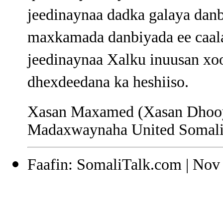
jeedinaynaa dadka galaya danb
maxkamada danbiyada ee caala
jeedinaynaa Xalku inuusan xo
dhexdeedana ka heshiiso.
Xasan Maxamed (Xasan Dhoo
Madaxwaynaha United Somali
Faafin: SomaliTalk.com | Nov