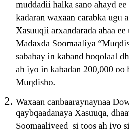
muddadii halka sano ahayd ee 
kadaran waxaan carabka ugu 
Xasuuqii arxandarada ahaa ee
Madaxda Soomaaliya “Muqdis
sababay in kaband boqolaal d
ah iyo in kabadan 200,000 oo 
Muqdisho.
Waxaan canbaaraynaynaa Dowl
qaybqaadanaya Xasuuqa, dhaaw
Soomaaliyeed si toos ah iyo s