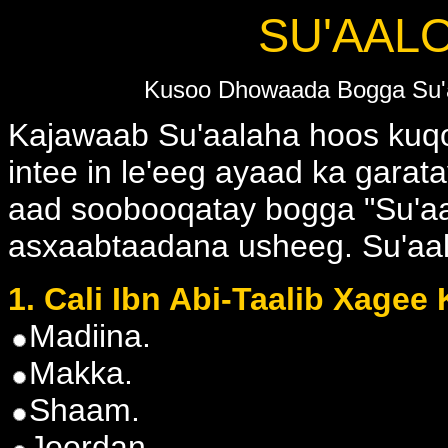
SU'AAL
Kusoo Dhowaada Bogga Su'a
Kajawaab Su'aalaha hoos kuq
intee in le'eeg ayaad ka garat
aad soobooqatay bogga "Su'aal
asxaabtaadana usheeg. Su'aal
1. Cali Ibn Abi-Taalib Xage
Madiina.
Makka.
Shaam.
Joordan.