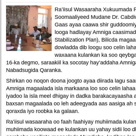
Ra’iisul Wasaaraha Xukuumada 
Soomaaliyeed Mudane Dr. Cabdi
Gaas ayaa caawa shir guddoomiy
looga hadlayay Amniga caasima
Stabilization Plan), Bilicda magaal
dowladda dib loogu soo celin la
waxaana kulankan ka soo qeybg
16-ka degmo, saraakiil ka socotay hay’addaha Amniga
Nabadsugida Qaranka.
Shirkan oo noqon doona joogto ayaa diirada lagu saara
Amniga magaalada isla markaana loo soo celin lahaa
iyadoo la isla meel dhigay in dadka barakacayaasha 
baxsan magaalada oo leh adeegyada aas aasiga ah si
qoraxda iyo roobka ka galaan.
Ra’iisul wasaaraha oo faah faahiyay muhiimada kula
muhiimada koowaad ee kulankan uu yahay sidii loo d