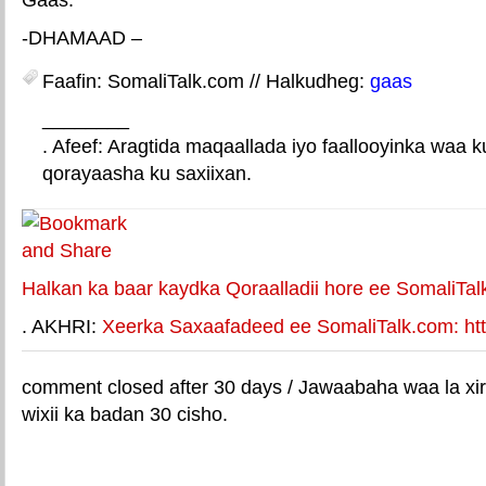
-DHAMAAD –
Faafin: SomaliTalk.com // Halkudheg:
gaas
________
. Afeef: Aragtida maqaallada iyo faallooyinka waa 
qorayaasha ku saxiixan.
E-mail Link
Xiriiriye weey
Halkan ka baar kaydka Qoraalladii hore ee SomaliTal
. AKHRI:
Xeerka Saxaafadeed ee SomaliTalk.com: http
comment closed after 30 days / Jawaabaha waa la xir
wixii ka badan 30 cisho.