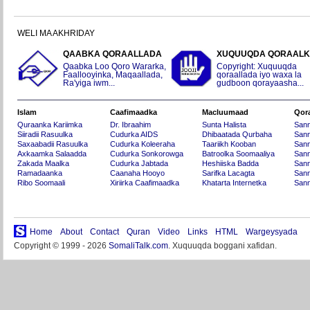
WELI MA AKHRIDAY
QAABKA QORAALLADA
XUQUUQDA QORAAL
Qaabka Loo Qoro Wararka,
Copyright: Xuquuqda
Faallooyinka, Maqaallada,
qoraallada iyo waxa la
Ra'yiga iwm...
gudboon qorayaasha...
Islam
Caafimaadka
Macluumaad
Qor
Quraanka Kariimka
Dr. Ibraahim
Sunta Halista
San
Siiradii Rasuulka
Cudurka AIDS
Dhibaatada Qurbaha
Sann
Saxaabadii Rasuulka
Cudurka Koleeraha
Taariikh Kooban
Sann
Axkaamka Salaadda
Cudurka Sonkorowga
Batroolka Soomaaliya
Sann
Zakada Maalka
Cudurka Jabtada
Heshiiska Badda
Sann
Ramadaanka
Caanaha Hooyo
Sarifka Lacagta
Sann
Ribo Soomaali
Xiriirka Caafimaadka
Khatarta Internetka
Sann
Home
About
Contact
Quran
Video
Links
HTML
Wargeysyada
Copyright © 1999 - 2026
SomaliTalk.com
. Xuquuqda boggani xafidan.