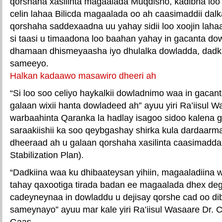
qorshaha xasilinta magaalada Muqdisho, kadibna loo h
celin lahaa Bilicda magaalada oo ah caasimaddii dalk
qorshaha saddexaadna uu yahay sidii loo xoojin lah
si taasi u timaadona loo baahan yahay in gacanta do
dhamaan dhismeyaasha iyo dhulalka dowladda, dadka
sameeyo.
Halkan kadaawo masawiro dheeri ah
“Si loo soo celiyo haykalkii dowladnimo waa in gaca
galaan wixii hanta dowladeed ah” ayuu yiri Ra’iisul 
warbaahinta Qaranka la hadlay isagoo sidoo kalena 
saraakiishii ka soo qeybgashay shirka kula dardaarm
dheeraad ah u galaan qorshaha xasilinta caasimadd
Stabilization Plan).
“Dadkiina waa ku dhibaateysan yihiin, magaaladiina 
tahay qaxootiga tirada badan ee magaalada dhex de
cadeyneynaa in dowladdu u dejisay qorshe cad oo dib
sameynayo” ayuu mar kale yiri Ra’iisul Wasaare Dr.
Gaas.