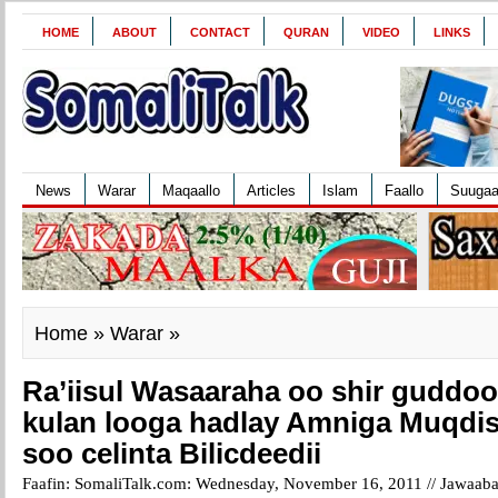
HOME
ABOUT
CONTACT
QURAN
VIDEO
LINKS
News
Warar
Maqaallo
Articles
Islam
Faallo
Suuga
Home
»
Warar
»
Ra’iisul Wasaaraha oo shir guddo
kulan looga hadlay Amniga Muqdis
soo celinta Bilicdeedii
Faafin: SomaliTalk.com: Wednesday, November 16, 2011 //
Jawaaba