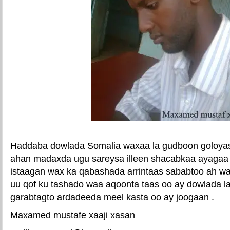
Haddaba dowlada Somalia waxaa la gudboon goloyas
ahan madaxda ugu sareysa illeen shacabkaa ayagaa 
istaagan wax ka qabashada arrintaas sababtoo ah 
uu qof ku tashado waa aqoonta taas oo ay dowlada la
garabtagto ardadeeda meel kasta oo ay joogaan .
Maxamed mustafe xaaji xasan