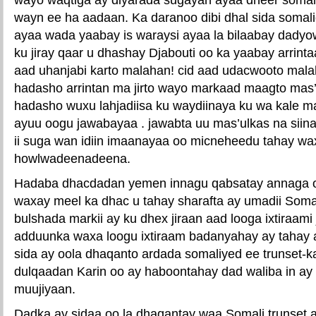
wayn ee ha aadaan. Ka daranoo dibi dhal sida somali
ayaa wada yaabay is waraysi ayaa la bilaabay dady
ku jiray qaar u dhashay Djabouti oo ka yaabay arrinta
aad uhanjabi karto malahan! cid aad udacwooto malah
hadasho arrintan ma jirto wayo markaad maagto mas’
hadasho wuxu lahjadiisa ku waydiinaya ku wa kale m
ayuu oogu jawabayaa . jawabta uu mas’ulkas na sii
ii suga wan idiin imaanayaa oo micneheedu tahay wa
howlwadeenadeena.
Hadaba dhacdadan yemen innagu qabsatay annaga o
waxay meel ka dhac u tahay sharafta ay umadii Soma
bulshada markii ay ku dhex jiraan aad looga ixtiraam
adduunka waxa loogu ixtiraam badanyahay ay tahay
sida ay oola dhaqanto ardada somaliyed ee trunset-k
dulqaadan Karin oo ay haboontahay dad waliba in ay
muujiyaan.
Dadka ay sidaa oo la dhaqantay waa Somali trunset 