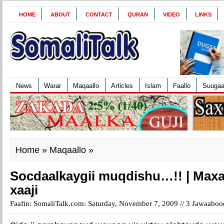
HOME
ABOUT
CONTACT
QURAN
VIDEO
LINKS
News
Warar
Maqaallo
Articles
Islam
Faallo
Suuga
Home
»
Maqaallo
»
Socdaalkaygii muqdishu…!! | Max
xaaji
Faafin: SomaliTalk.com: Saturday, November 7, 2009 //
3 Jawaaboo