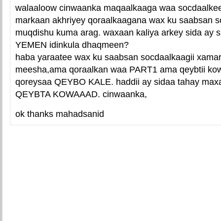
walaaloow cinwaanka maqaalkaaga waa socdaalkee
markaan akhriyey qoraalkaagana wax ku saabsan 
muqdishu kuma arag. waxaan kaliya arkey sida ay 
YEMEN idinkula dhaqmeen?
haba yaraatee wax ku saabsan socdaalkaagii xama
meesha,ama qoraalkan waa PART1 ama qeybtii ko
qoreysaa QEYBO KALE. haddii ay sidaa tahay max
QEYBTA KOWAAAD. cinwaanka,
ok thanks mahadsanid